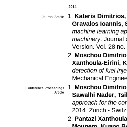
2014
Kateris Dimitrios
Journal Article
Gravalos Ioannis
,
machine learning app
machinery
.
Journal
Version
.
Moschou Dimitrio
Xanthoula-Eirini
,
K
detection of fuel in
Mechanical Enginee
Moschou Dimitrio
Conference Proceedings
Article
Sawalhi Nader
,
Ts
approach for the con
2014
.
Zurich - Swit
Pantazi Xanthoula
Mounem
,
Kuang B