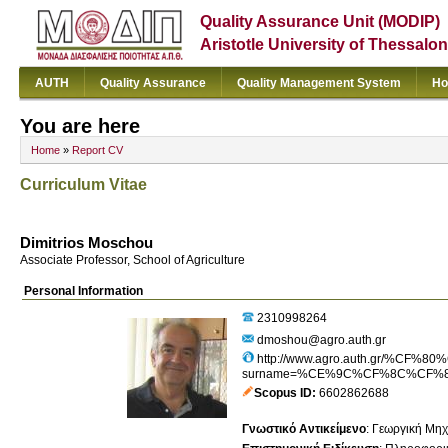
Quality Assurance Unit (MODIP)
Aristotle University of Thessalon
AUTH
Quality Assurance
Quality Management System
Ho
You are here
Home
»
Report CV
Curriculum Vitae
Dimitrios Moschou
Associate Professor, School of Agriculture
Personal Information
2310998264
dmoshou@agro.auth.gr
http://www.agro.auth.gr
surname=%CE%9C%CF%8C%CF
Scopus ID
6602862688
Γνωστικό Αντικείμενο
:
Γεωργική Μηχ