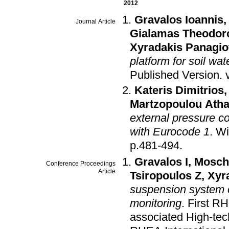
2012
Gravalos Ioannis
Journal Article
Gialamas Theodor
Xyradakis Panagio
platform for soil wa
Published Version
.
Kateris Dimitrios
Martzopoulou Atha
external pressure co
with Eurocode 1
.
Wi
p.481-494
.
Gravalos I
,
Mosch
Conference Proceedings
Article
Tsiropoulos Z
,
Xyr
suspension system o
monitoring
.
First RH
associated High-tec