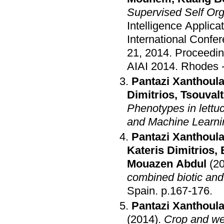
Supervised Self Org
Intelligence Applica
International Confe
21, 2014. Proceedi
AIAI 2014
.
Rhodes 
Pantazi Xanthoula
Dimitrios
,
Tsouvalt
Phenotypes in lettu
and Machine Learni
Pantazi Xanthoula
Kateris Dimitrios
,
Mouazen Abdul
(2
combined biotic and 
Spain
.
p.167-176
.
Pantazi Xanthoula
(2014)
.
Crop and we