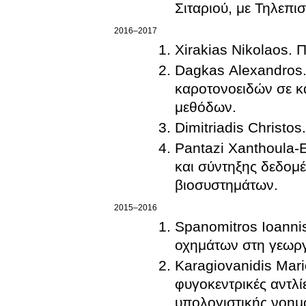
Σιταριού, με Τηλεπ
2016–2017
Xirakias Nikolaos. 
Dagkas Alexandros.
καροτονοειδών σε κ
μεθόδων.
Dimitriadis Christ
Pantazi Xanthoula-
και σύντηξης δεδομ
βιοσυστημάτων.
2015–2016
Spanomitros Ioanni
οχημάτων στη γεωργ
Karagiovanidis Mar
φυγοκεντρικές αντλ
υπολογιστικής νοημ