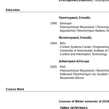
Επιστημονική Ειδίκευση
:
Πληροφορι
Education
Προπτυχιακές Σπουδές
1990
Δίπλωμα
Ηλεκτρολόγων Μηχανικών / Πολυτεχν
Δημοκρίτειο Πανεπιστήμιο Θράκης
G
Μεταπτυχιακές Σπουδές
1994
MSc
Control Systems Center / Engineerin
University of Amnchester, Institute 
Control and Information Technology
Διδακτορικό Δίπλωμα
2005
PhD
Ηλεκτρολόγων Μηχανικών / Βιοσυστ
Καθολικό Πανεπιστήμιο της Λουβαίν
Νευρωνικά Δίκτυα
Course Work
Courses of Winter semester of 201
TMĪMA GEŌPONIAS