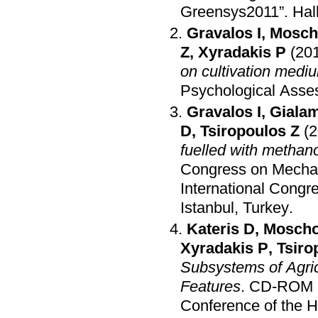
Greensys2011”
.
Hal
Gravalos I
,
Mosch
Z
,
Xyradakis P
(20
on cultivation medi
Psychological Ass
Gravalos I
,
Giala
D
,
Tsiropoulos Z
(
fuelled with methan
Congress on Mechani
International Congr
Istanbul, Turkey
.
Kateris D
,
Moscho
Xyradakis P
,
Tsiro
Subsystems of Agric
Features
.
CD-ROM Pr
Conference of the H