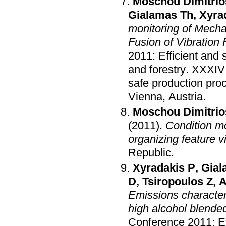
Moschou Dimitrio
Gialamas Th
,
Xyra
monitoring of Mecha
Fusion of Vibration
2011: Efficient and 
and forestry
.
XXXIV 
safe production proc
Vienna, Austria
.
Moschou Dimitrio
(2011)
.
Condition mon
organizing feature v
Republic
.
Xyradakis P
,
Gial
D
,
Tsiropoulos Z
,
A
Emissions characteri
high alcohol blended
Conference 2011: Ef