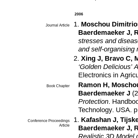
2006
Moschou Dimitrio
Journal Article
Baerdemaeker J
,
stresses and disease
and self-organising
Xing J
,
Bravo C
,
M
‘Golden Delicious’
Electronics in Agricu
Ramon H
,
Moschou
Book Chapter
Baerdemaeker J
(
Protection
.
Handbook
Technology
.
USA
.
p
Kafashan J
,
Tijsk
Conference Proceedings
Article
Baerdemaeker J
,
Realistic 3D Model 