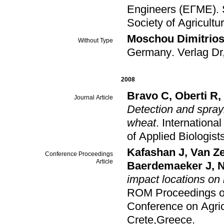
Engineers (ΕΓΜΕ)
.
Society of Agricult
Moschou Dimitrio
Without Type
Germany
.
Verlag Dr
2008
Bravo C
,
Oberti R
,
Journal Article
Detection and sprayi
wheat
.
Internationa
of Applied Biologis
Kafashan J
,
Van Z
Conference Proceedings
Article
Baerdemaeker J
,
N
impact locations on 
ROM Proceedings 
Conference on Agric
Crete,Greece
.