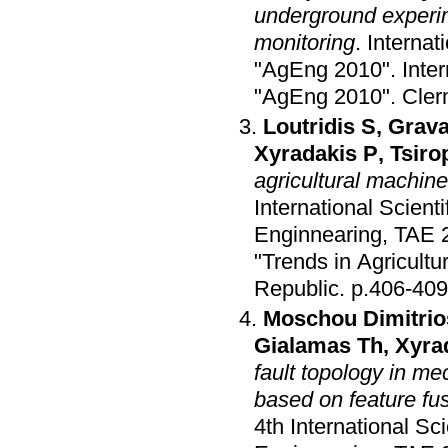
underground experim
monitoring
.
Internat
"AgEng 2010"
.
Inte
"AgEng 2010"
.
Cler
Loutridis S
,
Grava
Xyradakis P
,
Tsiro
agricultural machine
International Scient
Enginnearing, TAE 
"Trends in Agricult
Republic
.
p.406-409
Moschou Dimitrio
Gialamas Th
,
Xyra
fault topology in m
based on feature fu
4th International Sc