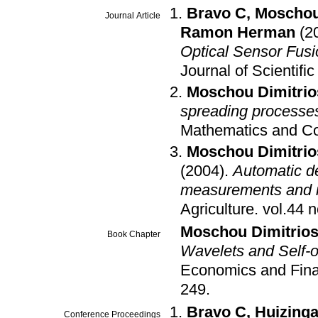
Bravo C
,
Moschou
Journal Article
Ramon Herman
(2
Optical Sensor Fusi
Journal of Scientif
Moschou Dimitrio
spreading processes
Mathematics and Co
Moschou Dimitrio
(2004)
.
Automatic de
measurements and n
Agriculture
.
Moschou Dimitrio
Book Chapter
Wavelets and Self-
Economics and Fin
249
.
Bravo C
,
Huizinga
Conference Proceedings