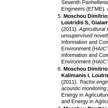
Seventh Panhellenic 
Engineers (ΕΓΜΕ)
.
Moschou Dimitrio
Loutridis S
,
Giala
(2011)
.
Agricultural
unsupervised novelt
Information and Com
Environment (HAIC
Information and Com
Environment (HAIC
Moschou Dimitrio
Kalimanis I
,
Loutri
(2011)
.
Tractor engi
acoustic monitoring
Energy in Agricultur
and Energy in Agric