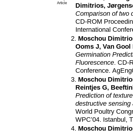
Article
Dimitrios
,
Jørgens
Comparison of two d
CD-ROM Proceedings
International Confe
Moschou Dimitrio
Ooms J
,
Van Gool 
Germination Predict
Fluorescence
.
CD-R
Conference
.
AgEng0
Moschou Dimitrio
Reintjes G
,
Beefti
Prediction of textur
destructive sensing
World Poultry Con
WPC’04
.
Istanbul, 
Moschou Dimitrio