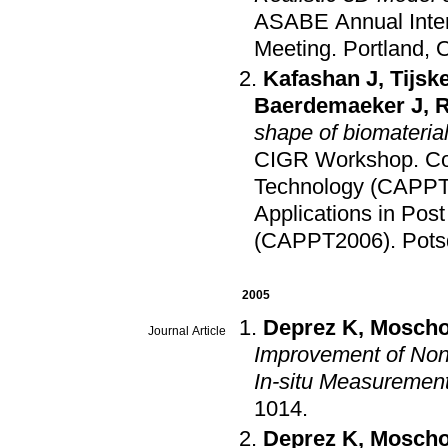
ASABE Annual Inter
Meeting
.
Portland, 
Kafashan J
,
Tijsk
Baerdemaeker J
,
shape of biomaterial
CIGR Workshop. Cont
Technology (CAPP
Applications in Pos
(CAPPT2006)
.
Pot
2005
Deprez K
,
Moscho
Journal Article
Improvement of Non
In-situ Measuremen
1014
.
Deprez K
,
Moscho