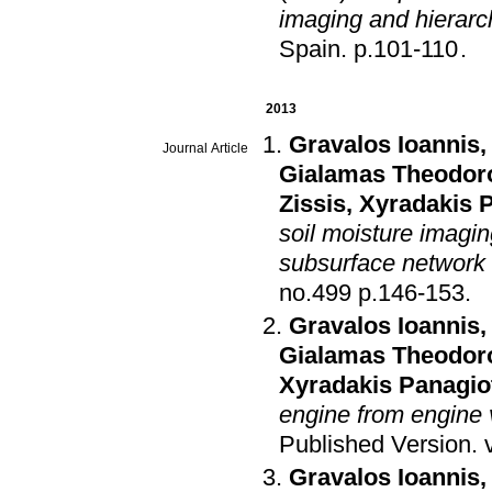
imaging and hierarc
Spain
.
p.101-110
.
2013
Gravalos Ioannis
Journal Article
Gialamas Theodor
Zissis
,
Xyradakis P
soil moisture imagi
subsurface network 
no.499 p.146-153
.
Gravalos Ioannis
Gialamas Theodor
Xyradakis Panagio
engine from engine 
Published Version
.
Gravalos Ioannis