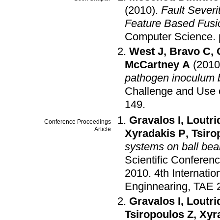
(2010)
.
Fault Severi
Feature Based Fusi
Computer Science
.
West J
,
Bravo C
,
McCartney A
(2010
pathogen inoculum b
Challenge and Use 
149
.
Gravalos I
,
Loutri
Conference Proceedings
Article
Xyradakis P
,
Tsiro
systems on ball bea
Scientific Conferen
2010
.
4th Internatio
Enginnearing, TAE 
Gravalos I
,
Loutri
Tsiropoulos Z
,
Xyr