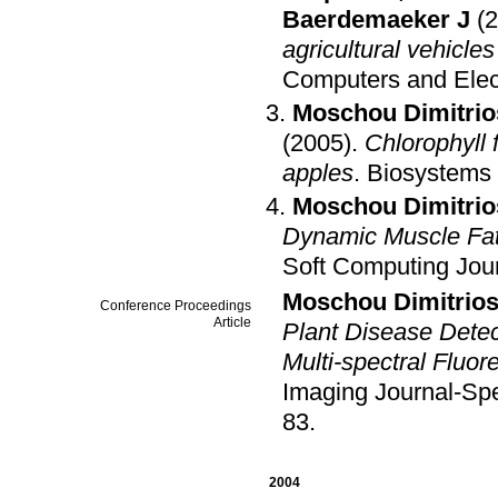
Baerdemaeker J
(
agricultural vehicl
Computers and Elect
Moschou Dimitrio
(2005)
.
Chlorophyll f
apples
.
Biosystems 
Moschou Dimitrio
Dynamic Muscle Fat
Soft Computing Jou
Moschou Dimitrio
Conference Proceedings
Article
Plant Disease Detec
Multi-spectral Flu
Imaging Journal-Spec
83
.
2004