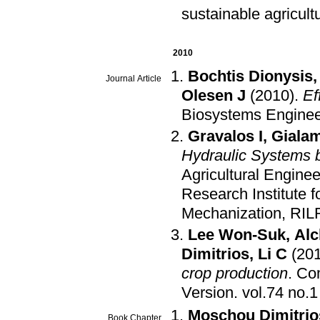
sustainable agricult
2010
Bochtis Dionysis
Journal Article
Olesen J
(2010)
.
Ef
Biosystems Enginee
Gravalos I
,
Giala
Hydraulic Systems b
Agricultural Enginee
Research Institute 
Mechanization, RIL
Lee Won-Suk
,
Alc
Dimitrios
,
Li C
(20
crop production
.
Com
Version
.
Moschou Dimitrio
Book Chapter