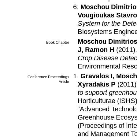
Moschou Dimitrio
Vougioukas Stavr
System for the Dete
Biosystems Enginee
Moschou Dimitrio
Book Chapter
J
,
Ramon H
(2011)
Crop Disease Detec
Environmental Res
Gravalos I
,
Mosch
Conference Proceedings
Article
Xyradakis P
(2011)
to support greenhou
Horticulturae (ISHS
“Advanced Technol
Greenhouse Ecosys
(Proceedings of In
and Management To