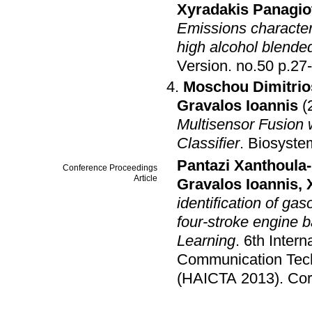
Xyradakis Panagio
Emissions characteri
high alcohol blended
Version
.
no.50 p.
Moschou Dimitrio
Gravalos Ioannis
(
Multisensor Fusion 
Classifier
.
Biosyste
Pantazi Xanthoula-
Conference Proceedings
Article
Gravalos Ioannis
,
identification of gas
four-stroke engine 
Learning
.
6th Intern
Communication Tech
(HAICTA 2013)
.
Cor