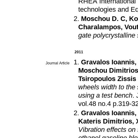
RHEA International
technologies and Eq
Moschou D. C
,
Ko
Charalampos
,
Vout
gate polycrystallin
2011
Gravalos Ioannis
Journal Article
Moschou Dimitrio
Tsiropoulos Zissis
wheels width to the s
using a test bench
.
vol.48 no.4 p.319
Gravalos Ioannis
Kateris Dimitrios
,
Vibration effects on
ethanol gasoline bl