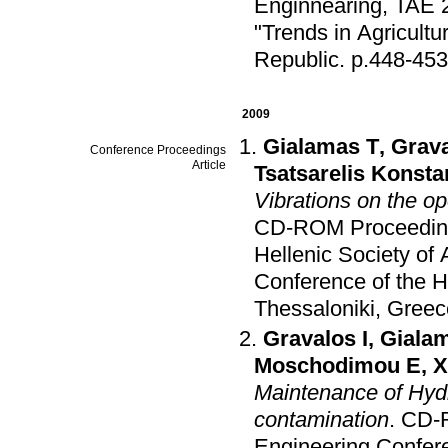
Enginnearing, TAE 
"Trends in Agricult
Republic
.
p.448-453
2009
Gialamas T
,
Grava
Conference Proceedings
Article
Tsatsarelis Konsta
Vibrations on the op
CD-ROM Proceedings
Hellenic Society of
Conference of the H
Thessaloniki, Greec
Gravalos I
,
Giala
Moschodimou E
,
X
Maintenance of Hydr
contamination
.
CD-R
Engineering Confer