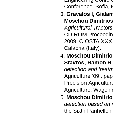
Conference
.
Sofia, 
Gravalos I
,
Giala
Moschou Dimitrio
Agricultural Tractor
CD-ROM Proceeding
2009
.
CIOSTA XXXII
Calabria (Italy)
.
Moschou Dimitrio
Stavros
,
Ramon H
detection and treatm
Agriculture ‘09 : p
Precision Agricultur
Agriculture
.
Wagenin
Moschou Dimitrio
detection based on 
the Sixth Panhelleni