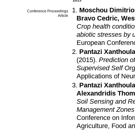
2015
Moschou Dimitrio
Conference Proceedings
Article
Bravo Cedric
,
Wes
Crop health conditio
abiotic stresses by u
European Conferenc
Pantazi Xanthoula
(2015)
.
Prediction o
Supervised Self Or
Applications of Ne
Pantazi Xanthoula
Alexandridis Tho
Soil Sensing and Re
Management Zones i
Conference on Info
Agriculture, Food 