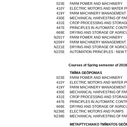
023Ε
FARM POWER AND MACHINERY
410Υ
ELECTRIC MOTORS AND WATER 
419Υ
FARM MACHINERY MANAGEMENT
430Ε
MECHANICAL HARVESTING OF F
431Ε
CROP PROCESSING AND STORAG
447Ε
PRINCIPLES IN AUTOMATIC CONT
669Ε
DRYING AND STORAGE OF AGRI
Ν201Υ
FARM POWER AND MACHINERY
Ν209Υ
FARM MACHINERY MANAGEMENT
Ν221Ε
DRYING AND STORAGE OF AGRI
Ν225Ε
AUTOMATION PRINCIPLES - NEW
Courses of Spring semester of 201
TMĪMA GEŌPONIAS
023Ε
FARM POWER AND MACHINERY
410Υ
ELECTRIC MOTORS AND WATER 
419Υ
FARM MACHINERY MANAGEMENT
430Ε
MECHANICAL HARVESTING OF F
431Ε
CROP PROCESSING AND STORAG
447Ε
PRINCIPLES IN AUTOMATIC CONT
669Ε
DRYING AND STORAGE OF AGRI
Ν236Ε
ELECTRIC MOTORS AND PUMPS
Ν238Ε
MECHANICAL HARVESTING OF F
METAPTYCΗIAKO TMĪMATOS GEŌ