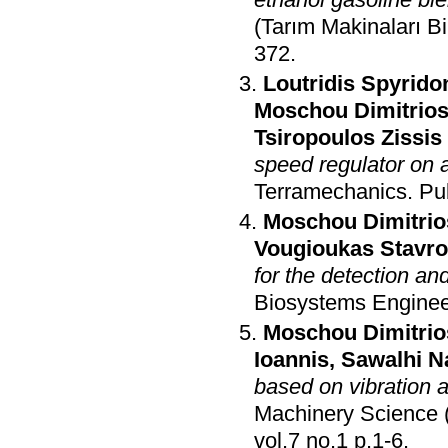
(Tarım Makinaları Bi
372
.
Loutridis Spyrido
Moschou Dimitrio
Tsiropoulos Zissis
speed regulator on ag
Terramechanics
.
Pu
Moschou Dimitrio
Vougioukas Stavr
for the detection an
Biosystems Enginee
Moschou Dimitrio
Ioannis
,
Sawalhi N
based on vibration 
Machinery Science (
vol.7 no.1 p.1-6
.