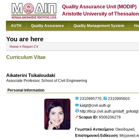
Quality Assurance Unit (MODIP)
Aristotle University of Thessalon
AUTH
Quality Assurance
Quality Management System
Ho
You are here
Home
»
Report CV
Curriculum Vitae
Aikaterini Tsikaloudaki
Associate Professor, School of Civil Engineering
Personal Information
2310995770
2310995603
katgt@civil.auth.gr
http://lbcp.civil.auth.gr/staff_gr/katg
Scopus ID
6506206279
Γνωστικό Αντικείμενο
:
Οικοδομική
Επιστημονική Ειδίκευση
:
Μηχανική κ