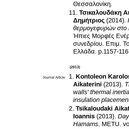
Θεσσαλονίκη
.
Τσικαλουδάκη Αι
Δημήτριος
(2014)
.
θερμογεφυρών στο 
Ήπιες Μορφές Ενέργ
συνεδρίου
.
Επιμ. Τσ
Ελλάδα
.
p.1157-11
(2013)
Kontoleon Karolo
Journal Article
Aikaterini
(2013)
.
T
walls' thermal inert
insulation placemen
Tsikaloudaki Aikat
Ioannis
(2013)
.
Dayl
Hamams
.
METU
.