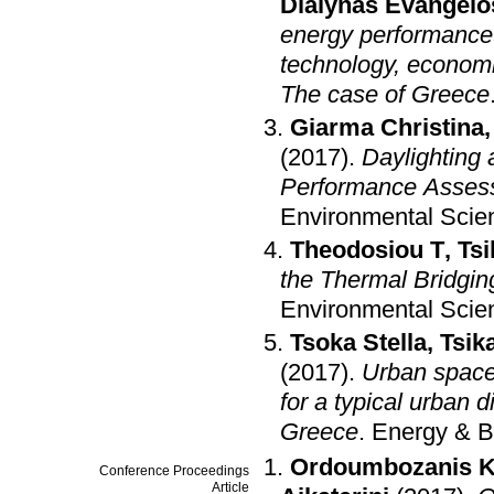
Dialynas Evangelo
energy performance 
technology, economi
The case of Greece
Giarma Christina
(2017)
.
Daylighting 
Performance Assess
Environmental Scie
Theodosiou T
,
Tsi
the Thermal Bridgin
Environmental Scie
Tsoka Stella
,
Tsik
(2017)
.
Urban space
for a typical urban d
Greece
.
Energy & B
Ordoumbozanis 
Conference Proceedings
Article