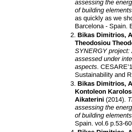
assessing the energ
of building elements
as quickly as we sh
Barcelona - Spain
.
Bikas Dimitrios
,
A
Theodosiou Theod
SYNERGY project: A 
assessed under integ
aspects
.
CESARE’14 
Sustainability and R
Bikas Dimitrios
,
A
Kontoleon Karolos
Aikaterini
(2014)
.
T
assessing the energ
of building elements
Spain
.
vol.6 p.53-60