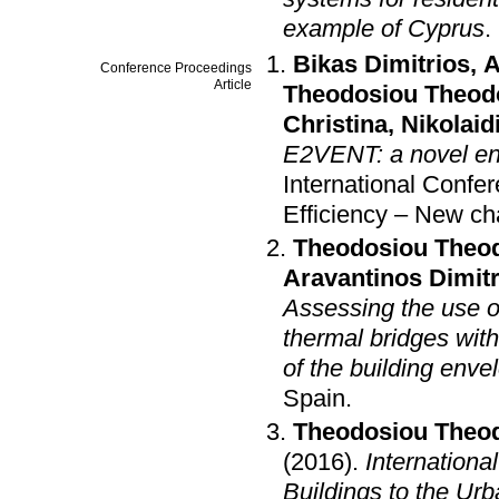
example of Cyprus
.
Bikas Dimitrios
,
A
Conference Proceedings
Article
Theodosiou Theod
Christina
,
Nikolaid
E2VENT: a novel ene
International Conf
Efficiency – New c
Theodosiou Theo
Aravantinos Dimitr
Assessing the use o
thermal bridges with
of the building enve
Spain
.
Theodosiou Theo
(2016)
.
Internationa
Buildings to the Ur