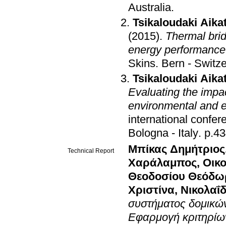
Australia
.
Tsikaloudaki Aikat
(2015)
.
Thermal brid
energy performance
Skins
.
Bern - Switz
Tsikaloudaki Aikat
Evaluating the impac
environmental and e
international confe
Bologna - Italy
.
p.4
Μπίκας Δημήτριος
Technical Report
Χαράλαμπος
,
Οικ
Θεοδοσίου Θεόδω
Χριστίνα
,
Νικολαΐ
συστήματος δομικών
Εφαρμογή κριτηρίω