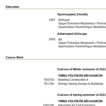
Education
Προπτυχιακές Σπουδές
1997
Δίπλωμα
Τμήμα Πολιτικών Μηχανικών / Πολυτε
Αριστοτέλειο Πανεπιστήμιο Θεσσαλο
Διδακτορικό Δίπλωμα
2003
ΔΔ
Τμήμα Πολιτικών Μηχανικών / Πολυτε
Αριστοτέλειο Πανεπιστήμιο Θεσσαλο
Course Work
Courses of Winter semester of 202
TMĪMA POLITIKŌN MĪCΗANIKŌN
ΤΕ0700
Building Construction II
ΤΕ1700
Energy-Saving Design in Buildings
Courses of Spring semester of 202
TMĪMA POLITIKŌN MĪCΗANIKŌN
ΠΑ0100
Internship for Civil Engineers