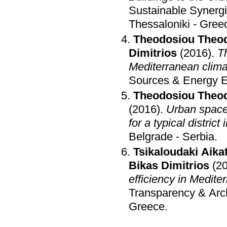
Sustainable Synergi
Thessaloniki - Gree
Theodosiou Theo
Dimitrios
(2016)
.
T
Mediterranean clima
Sources & Energy E
Theodosiou Theo
(2016)
.
Urban space
for a typical district
Belgrade - Serbia
.
Tsikaloudaki Aikat
Bikas Dimitrios
(2
efficiency in Medite
Transparency & Arc
Greece
.