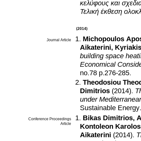
κελύφους και σχεδι
Τελική έκθεση ολοκ
(2014)
Michopoulos Apo
Journal Article
Aikaterini
,
Kyriaki
building space heat
Economical Conside
no.78 p.276-285
.
Theodosiou Theo
Dimitrios
(2014)
.
T
under Mediterranean
Sustainable Energy
Bikas Dimitrios
,
A
Conference Proceedings
Article
Kontoleon Karolos
Aikaterini
(2014)
.
T