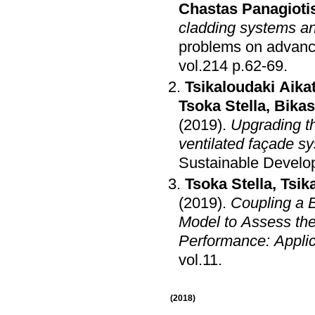
Chastas Panagioti
cladding systems an
problems on advance
vol.214 p.62-69
.
Tsikaloudaki Aikat
Tsoka Stella
,
Bikas
(2019)
.
Upgrading t
ventilated façade s
Sustainable Devel
Tsoka Stella
,
Tsik
(2019)
.
Coupling a B
Model to Assess the
Performance: Applic
vol.11
.
(2018)