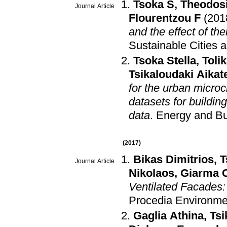
Tsoka S
,
Theodos
Journal Article
Flourentzou F
(201
and the effect of th
Sustainable Cities 
Tsoka Stella
,
Toli
Tsikaloudaki Aikate
for the urban microc
datasets for buildin
data
.
Energy and Bu
(2017)
Bikas Dimitrios
,
T
Journal Article
Nikolaos
,
Giarma C
Ventilated Facades
Procedia Environme
Gaglia Athina
,
Tsi