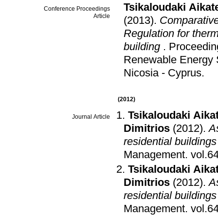
Tsikaloudaki Aikate
Conference Proceedings
Article
(2013)
.
Comparative
Regulation for therm
building
.
Proceeding
Renewable Energy S
Nicosia - Cyprus
.
(2012)
Tsikaloudaki Aikat
Journal Article
Dimitrios
(2012)
.
A
residential building
Management
.
vol.6
Tsikaloudaki Aikat
Dimitrios
(2012)
.
A
residential building
Management
.