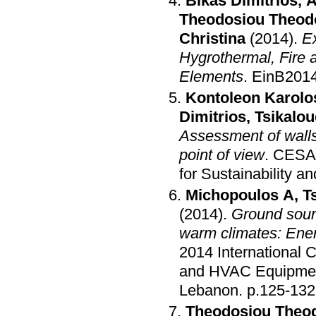
Bikas Dimitrios
,
A
Theodosiou Theod
Christina
(2014)
.
E
Hygrothermal, Fire 
Elements
.
EinB2014
Kontoleon Karolo
Dimitrios
,
Tsikalou
Assessment of walls
point of view
.
CESAR
for Sustainability a
Michopoulos A
,
T
(2014)
.
Ground sourc
warm climates: Ener
2014 International C
and HVAC Equipmen
Lebanon
.
p.125-132
Theodosiou Theo