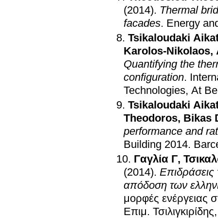
(2014)
.
Thermal brid
facades
.
Energy and
Tsikaloudaki Aikat
Karolos-Nikolaos
,
Quantifying the ther
configuration
.
Inter
Technologies, At Be
Tsikaloudaki Aikat
Theodoros
,
Bikas 
performance and rat
Building 2014
.
Barc
Γαγλία Γ
,
Τσικαλ
(2014)
.
Επιδράσεις 
απόδοση των ελλην
μορφές ενέργειας σ
Επιμ. Τσιλιγκιρίδης