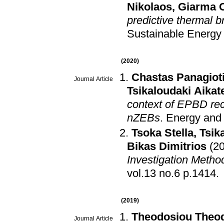
Nikolaos
,
Giarma C
predictive thermal 
Sustainable Energy
(2020)
Chastas Panagiot
Journal Article
Tsikaloudaki Aikate
context of EPBD rec
nZEBs
.
Energy and 
Tsoka Stella
,
Tsik
Bikas Dimitrios
(2
Investigation Metho
vol.13 no.6 p.1414
.
(2019)
Theodosiou Theo
Journal Article