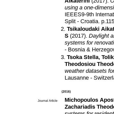
Aikaterini
(2017)
.
O
using a one-dimensi
IEEES9-9th Interna
Split - Croatia
.
p.11
Tsikaloudaki Aikat
S
(2017)
.
Daylight 
systems for renovati
- Bosnia & Herzego
Tsoka Stella
,
Toli
Theodosiou Theod
weather datasets for
Lausanne - Switzer
(2016)
Michopoulos Apos
Journal Article
Zachariadis Theod
systems for resident