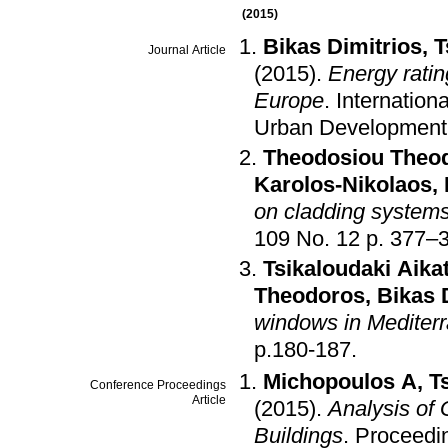
(2015)
Bikas Dimitrios
,
T
Journal Article
(2015)
.
Energy ratin
Europe
.
Internation
Urban Development
Theodosiou Theo
Karolos-Nikolaos
,
on cladding systems
109 No. 12 p. 
Tsikaloudaki Aikat
Theodoros
,
Bikas 
windows in Mediter
p.180-187
.
Michopoulos A
,
T
Conference Proceedings
Article
(2015)
.
Analysis of
Buildings
.
Proceedi