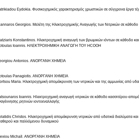
atrikiadou Eydokia. Φυσικοχημικός χαρακτηρισμός χρωστικών σε σύγχρονα έργα τέ
iannaros Georgios. Μελέτη της Ηλεκτροχημικής Αναγωγής των Νιτρικών σε κάθοδο 
atziaris Konstantinos. Ηλεκτροχημική αναγωγή των βρωμικών ιόντων σε κάθοδο κα
otoulas Ioannis. ΗΛΕΚΤΡΟΧΗΜΙΚΗ ΑΝΑΓΩΓΗ ΤΟΥ HCOOH
eorgiou Antonios. ΑΝΟΡΓΑΝΗ ΧΗΜΕΙΑ
otoulas Panagiotis. ΑΝΟΡΓΑΝΗ ΧΗΜΕΙΑ
ortsou Maria. Ηλεκτροχημική απομάκρυνση των νιτρικών και της αμμωνίας από υδατ
atsounaros Ioannis. Ηλεκτροχημική αναγωγή νιτρικών σε κάθοδο κασσιτέρου-απομ
ναγέννησης ρητινών ιοντοεναλλαγής
olatidis Christos. Ηλεκτροχημική απομάκρυνση νιτρικών από υδατικά διαλύματα και
ταθερού και παλλόμενου δυναμικού
lexiou Michaīl. ΑΝΟΡΓΑΝΗ ΧΗΜΕΙΑ