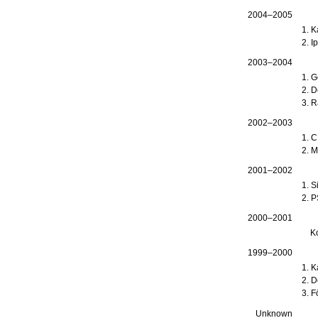
2004–2005
K
I
2003–2004
G
D
R
2002–2003
C
M
2001–2002
S
P
2000–2001
K
1999–2000
K
D
F
Unknown