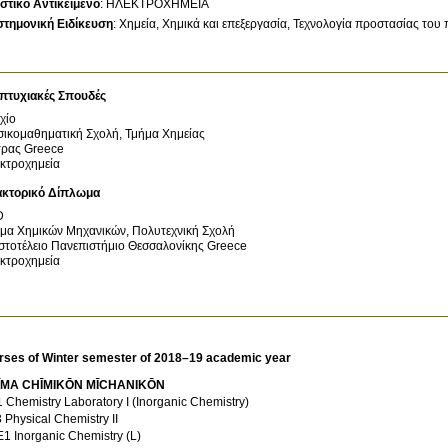
στικό Αντικείμενο
:
ΗΛΕΚΤΡΟΧΗΜΕΙΑ
στημονική Ειδίκευση
:
Χημεία
Χημικά και επεξεργασία
Τεχνολογία προστασίας του 
πτυχιακές Σπουδές
χίο
ικομαθηματική Σχολή, Τμήμα Χημείας
τρας
Greece
κτροχημεία
ακτορικό Δίπλωμα
D
μα Χημικών Μηχανικών, Πολυτεχνική Σχολή
στοτέλειο Πανεπιστήμιο Θεσσαλονίκης
Greece
κτροχημεία
rses of Winter semester of 2018–19 academic year
ĪMA CΗĪMIKŌN MĪCΗANIKŌN
EX1 Chemistry Laboratory I (Inorganic Chemistry)
FX3 Physical Chemistry II
1 Inorganic Chemistry (L)