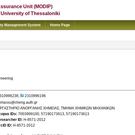
Assurance Unit (MODIP)
e University of Thessaloniki
ity Management System
Home Page
ineering
310996238
2310996196
yriacou@cheng.auth.gr
ΡΓΑΣΤΗΡΙΟ ΑΝΟΡΓΑΝΗΣ ΧΗΜΕΙΑΣ, ΤΜΗΜΑ ΧΗΜΙΚΩΝ ΜΗΧΑΝΙΚΩΝ
copus IDs
7003999100
,
57190173613
,
57190173613
esearcher ID
H-8571-2012
cID ID
H-8571-2012