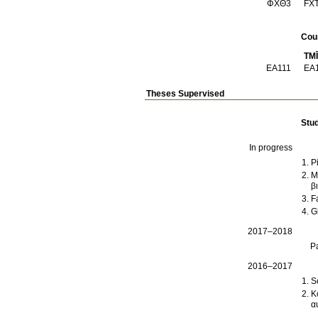
ΦΧΘ3
Cou
TM
ΕΑ111
Theses Supervised
Stu
In progress
P
M
β
F
G
2017–2018
P
2016–2017
S
K
α