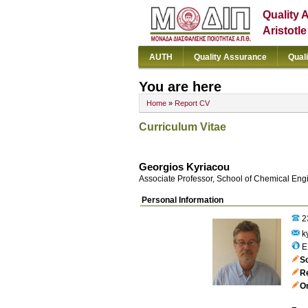
Quality 
Aristotl
AUTH
Quality Assurance
Qual
You are here
Home
»
Report CV
Curriculum Vitae
Georgios Kyriacou
Associate Professor, School of Chemical Eng
Personal Information
2
k
Ε
S
R
Or