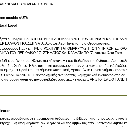
resintsī Sofia. ΑΝΟΡΓΑΝΗ ΧΗΜΕΙΑ
ses outside AUTh
oral Level
όρτσιου Μαρία
.
ΗΛΕΚΤΡΟΧΗΜΙΚΗ ΑΠΟΜΑΚΡΥΝΣΗ ΤΩΝ ΝΙΤΡΙΚΩΝ ΚΑΙ ΤΗΣ ΑΜΜΩ
ΕΡΙΒΑΛΛΟΝΤΙΚΑ ΔΕΙΓΜΑΤΑ, Αριστοτέλειο Πανεπιστήμιο Θεσσαλονίκης
.
ατσούναρος Γιάννης
.
ΗΛΕΚΤΡΟΧΗΜΙΚΗ ΑΠΟΜΑΚΡΥΝΣΗ ΤΩΝ ΝΙΤΡΙΚΩΝ ΣΕ ΚΑΘΟ
ΑΙ (IV) ΤΟΥ ΠΕΡΙΟΔΙΚΟΥ ΣΥΣΤΗΜΑΤΟΣ ΚΑΙ ΚΡΑΜΑΤΑ ΤΟΥΣ, Αριστοτέλειο Πανεπισ
χιζοδήμου Αγορίτσα
.
Ηλεκτοχημική αναγωγή του διoξειδίου του άνθρακα, Αριστοτέ
ολατίδης Χρήστος
.
Ηλεκτροχημική απομάκρυνση των νιτρικών από υδατικά διαλύματ
υνθήκες σταθερού και παλλόμενου δυναμικού, Αριστοτέλειο Πανεπιστήμιο Θεσσαλο
ΩΤΟΥΛΑΣ ΙΩΑΝΝΗΣ
.
Ηλεκτροχημικές αντιδράσεις βιομηχανικού ενδιαφέροντος σε μεταλλικά ηλεκτρόδια που επικαλύπτονται
από αυτοοργανούμενες μονοστοιβάδες οργανικών ενώσεων, AΡΙΣΤΟΤΕΛΕ
inator
ρεσίες πρόσβασης σε επιστημονικά δεδομένα της βιβλιοθήκης Τμήματος Χημικών 
κτροχημική απομάκρυνση των νιτρικών και της αμμωνίας από υδατικά διαλύματα κα