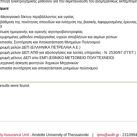
πτυξη ηλεκτροχημικής μεθόδου για την εκμετάλλευση του βιομηχανικώς εκπεμπόμ
ipant
-Μεσογειακό δίκτυο περιβάλλοντος και υγείας
βάθμιση της ποιότητας σπουδών και ενίσχυση της βασικής /εφαρμοσμένης έρευνα
Θ
τίωση ημιορεινής και ορεινής αιγοπροβατοτροφίας
χωρημένες μέθοδοι επεξεργασίας υγρών αποβλήτων και αερίων ρύπων
στασία, Συντήρηση και Αποκατάσταση Μνημείων Πολιτισμού
ρωμή μελών ΔΕΠ (ΕΛΛΗΝΙΚΑ ΠΕΤΡΕΛΑΙΑ Α.Ε.)
ρωμή μελών ΔΕΠ ΑΠΘ για αξιολογήσεις και λοιπές υπηρεσίες - Ν. 2530/97 (ΓΓΕΤ )
ηρωμή μέλους ΔΕΠ απο ΕΜΠ (ΕΘΝΙΚΟ ΜΕΤΣΟΒΕΙΟ ΠΟΛΥΤΕΧΝΕΙΟ)
μηχανική άσκηση φοιτητών Χημικών Μηχανικών
στασία συντήρηση και αποκατάσταση μνημείων πολιτισμού
esults were found.
ty Assurance Unit
- Aristotle University of Thessaloniki |
qms@auth.gr
- 23109