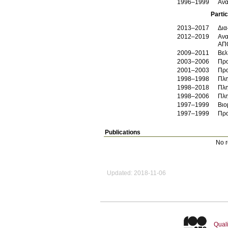
1996–1999
Ανά
Partic
2013–2017
Δια
2012–2019
Ανα
ΑΠ
2009–2011
Βελ
2003–2006
Προ
2001–2003
Προ
1998–1998
Πλη
1998–2018
Πλη
1998–2006
Πλ
1997–1999
Βιο
1997–1999
Προ
Publications
No r
Updated: 2018-11-06
Quali