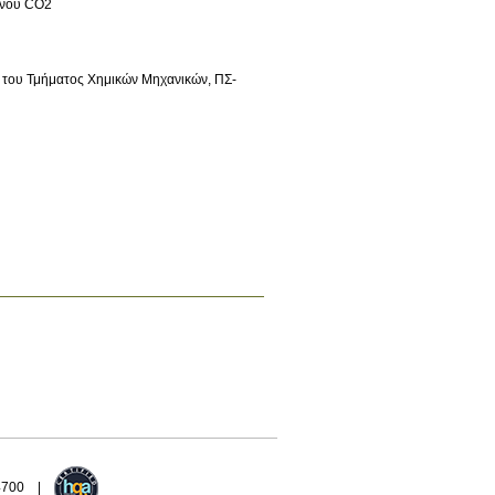
ενου CO2
ς του Τμήματος Χημικών Μηχανικών, ΠΣ-
94700 |