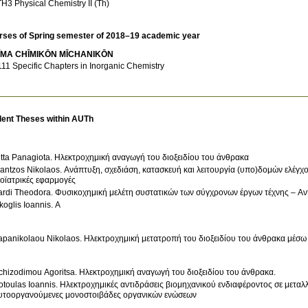
FXTH3 Physical Chemistry II (Th)
rses of Spring semester of 2018–19 academic year
ĪMA CΗĪMIKŌN MĪCΗANIKŌN
EA111 Specific Chapters in Inorganic Chemistry
dent Theses within AUTh
itta Panagiota. Ηλεκτροχημική αναγωγή του διοξειδίου του άνθρακα
antzos Nikolaos. Ανάπτυξη, σχεδιάση, κατασκευή και λειτουργία (υπο)δομών ελέγχ
ιοϊατρικές εφαρμογές
ardi Theodora. Φυσικοχημική μελέτη συστατικών των σύγχρονων έργων τέχνης – 
koglis Ioannis. Α
apanikolaou Nikolaos. Ηλεκτροχημική μετατροπή του διοξειδίου του άνθρακα μέσω
chizodimou Agoritsa. Ηλεκτροχημική αναγωγή του διοξειδίου του άνθρακα.
otoulas Ioannis. Ηλεκτροχημικές αντιδράσεις βιομηχανικού ενδιαφέροντος σε μεταλ
υτοοργανούμενες μονοστοιβάδες οργανικών ενώσεων