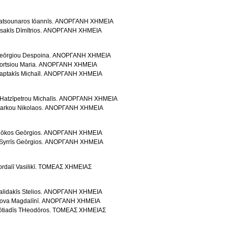
atsounaros Iōannīs. ΑΝΟΡΓΑΝΗ ΧΗΜΕΙΑ
psakīs Dīmītrios. ΑΝΟΡΓΑΝΗ ΧΗΜΕΙΑ
eōrgiou Despoina. ΑΝΟΡΓΑΝΗ ΧΗΜΕΙΑ
ortsiou Maria. ΑΝΟΡΓΑΝΗ ΧΗΜΕΙΑ
aptakīs Michaīl. ΑΝΟΡΓΑΝΗ ΧΗΜΕΙΑ
Ηatzīpetrou Michalīs. ΑΝΟΡΓΑΝΗ ΧΗΜΕΙΑ
arkou Nikolaos. ΑΝΟΡΓΑΝΗ ΧΗΜΕΙΑ
iōkos Geōrgios. ΑΝΟΡΓΑΝΗ ΧΗΜΕΙΑ
Syrrīs Geōrgios. ΑΝΟΡΓΑΝΗ ΧΗΜΕΙΑ
ordalī Vasilikī. ΤΟΜΕΑΣ ΧΗΜΕΙΑΣ
alidakīs Stelios. ΑΝΟΡΓΑΝΗ ΧΗΜΕΙΑ
ova Magdalīnī. ΑΝΟΡΓΑΝΗ ΧΗΜΕΙΑ
ōtiadīs THeodōros. ΤΟΜΕΑΣ ΧΗΜΕΙΑΣ