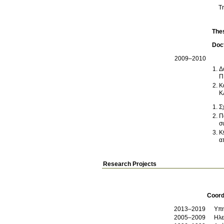
T
The
Doct
2009–2010
Δ
Π
Κ
Κ
Σ
Π
σ
Κ
Research Projects
Coord
2013–2019
Υπη
2005–2009
Ηλε