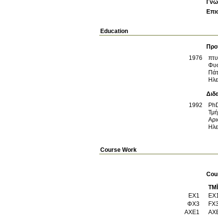
Γνω
Επι
Education
Προ
1976
πτυ
Φυσ
Πά
Ηλε
Διδ
1992
Ph
Τμή
Αρι
Ηλε
Course Work
Cou
TM
ΕΧ1
ΦΧ3
ΑΧΕ1
AXE