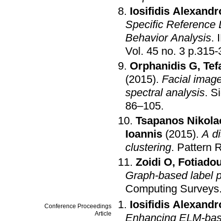
Iosifidis Alexandr
Specific Reference 
Behavior Analysis
.
Vol. 45 no. 3 p
Orphanidis G
,
Tef
(2015)
.
Facial image
spectral analysis
.
S
86–105
.
Tsapanos Nikola
Ioannis
(2015)
.
A d
clustering
.
Pattern 
Zoidi O
,
Fotiado
Graph-based label p
Computing Surveys
Iosifidis Alexand
Conference Proceedings
Article
Enhancing ELM-based