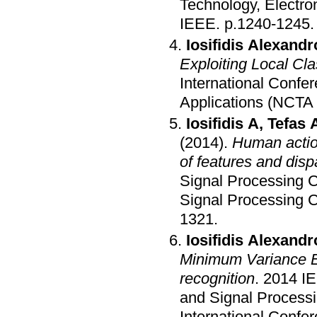
Technology, Electro
IEEE
.
p.1240-1245
.
Iosifidis Alexan
Exploiting Local Cl
International Confe
Applications (NCTA
Iosifidis A
,
Tefas 
(2014)
.
Human actio
of features and disp
Signal Processing 
Signal Processing
1321
.
Iosifidis Alexandr
Minimum Variance E
recognition
.
2014 IE
and Signal Process