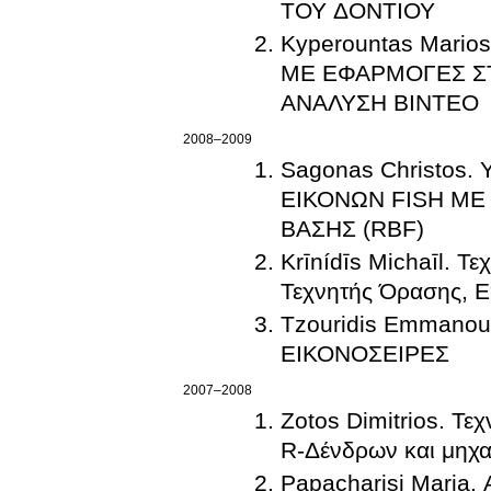
ΤΟΥ ΔΟΝΤΙΟΥ
Kyperountas Mari
ΜΕ ΕΦΑΡΜΟΓΕΣ ΣΤ
ΑΝΑΛΥΣΗ ΒΙΝΤΕΟ
2008–2009
Sagonas Christos
ΕΙΚΟΝΩΝ FISH ΜΕ
ΒΑΣΗΣ (RBF)
Krīnídīs Michaīl. 
Τεχνητής Όρασης, Ε
Tzouridis Emman
ΕΙΚΟΝΟΣΕΙΡΕΣ
2007–2008
Zotos Dimitrios. Τε
R-Δένδρων και μηχ
Papacharisi Maria