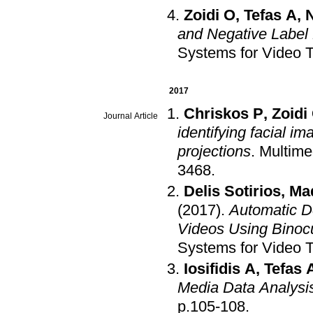
Zoidi O
,
Tefas A
,
N
and Negative Label
Systems for Video 
2017
Chriskos P
,
Zoidi
Journal Article
identifying facial i
projections
.
Multime
3468
.
Delis Sotirios
,
Mad
(2017)
.
Automatic De
Videos Using Binocu
Systems for Video 
Iosifidis A
,
Tefas 
Media Data Analysi
p.105-108
.