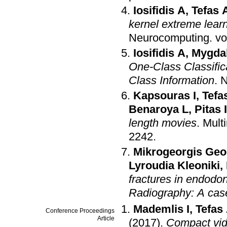
Iosifidis A
,
Tefas 
kernel extreme learn
Neurocomputing
.
Iosifidis A
,
Mygdal
One-Class Classifi
Class Information
.
N
Kapsouras I
,
Tefa
Benaroya L
,
Pitas 
length movies
.
Mult
2242
.
Mikrogeorgis Geo
Lyroudia Kleoniki
,
fractures in endodont
Radiography: A case
Mademlis I
,
Tefas
Conference Proceedings
Article
(2017)
.
Compact vid