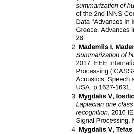
summarization of hu
of the 2nd INNS Co
Data "Advances in I
Greece
.
Advances in 
28
.
Mademlis I
,
Madem
Summarization of hu
2017 IEEE Internati
Processing (ICASS
Acoustics, Speech 
USA
.
p.1627-1631
.
Mygdalis V
,
Iosifi
Laplacian one class
recognition
.
2016 IE
Signal Processing
.
Mygdalis V
,
Tefas