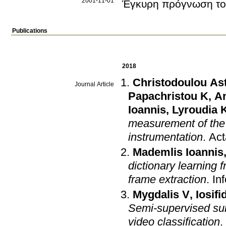
2001-11-01
Έγκυρη πρόγνωση το
Publications
2018
Christodoulou As
Journal Article
Papachristou K
,
An
Ioannis
,
Lyroudia K
measurement of the r
instrumentation
.
Act
Mademlis Ioannis
dictionary learning 
frame extraction
.
In
Mygdalis V
,
Iosifi
Semi-supervised sub
video classification
.