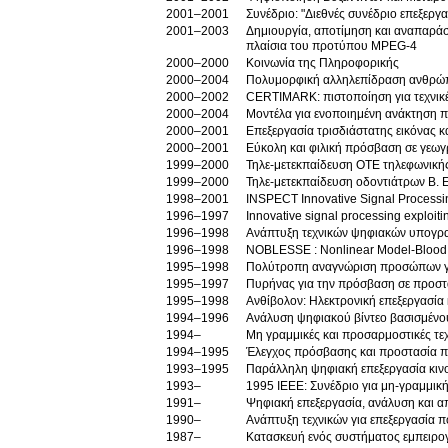
2001–2001
Συνέδριο: "Διεθνές συνέδριο επεξεργασ
2001–2003
Δημιουργία, αποτίμηση και αναπαρά
πλαίσια του προτύπου MPEG-4
2000–2000
Κοινωνία της Πληροφορικής
2000–2004
Πολυμορφική αλληλεπίδραση ανθρώ
2000–2002
CERTIMARK: πιστοποίηση για τεχνι
2000–2004
Μοντέλα για ενοποιημένη ανάκτηση 
2000–2001
Επεξεργασία τρισδιάστατης εικόνας κα
2000–2001
Εύκολη και φιλική πρόσβαση σε γεωγ
1999–2000
Τηλε-μετεκπαίδευση ΟΤΕ τηλεφωνικής
1999–2000
Τηλε-μετεκπαίδευση οδοντιάτρων Β. 
1998–2001
INSPECT Innovative Signal Processi
1996–1997
Innovative signal processing exploit
1996–1998
Ανάπτυξη τεχνικών ψηφιακών υπογρ
1996–1998
NOBLESSE : Nonlinear Model-Blood An
1995–1998
Πολύτροπη αναγνώριση προσώπων γ
1995–1997
Πυρήνας για την πρόσβαση σε προστα
1995–1998
Ανθίβολον: Ηλεκτρονική επεξεργασία 
1994–1996
Ανάλυση ψηφιακού βίντεο βασισμένο
1994–
Μη γραμμικές και προσαρμοστικές τεχν
1994–1995
Έλεγχος πρόσβασης και προστασία π
1993–1995
Παράλληλη ψηφιακή επεξεργασία κιν
1993–
1995 ΙΕΕΕ: Συνέδριο για μη-γραμμικ
1991–
Ψηφιακή επεξεργασία, ανάλυση και 
1990–
Ανάπτυξη τεχνικών για επεξεργασία 
1987–
Κατασκευή ενός συστήματος εμπειρογ