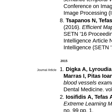
Conference on Imag
Image Processing (I
Tsapanos N
,
Tefa
(2016)
.
Efficient Ma
SETN '16 Proceeding
Intelligence Article 
Intelligence (SETN '
2015
Digka A
,
Lyroudia
Journal Article
Marras I
,
Pitas Ioa
blood vessels exam
Dental Medicine
.
Iosifidis A
,
Tefas 
Extreme Learning 
no. 99 pp. 1
.