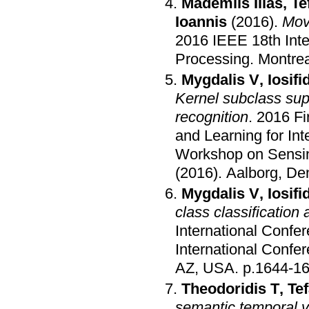
Mademlis Ilias
,
Te
Ioannis
(2016)
.
Movi
2016 IEEE 18th Inte
Processing
.
Montre
Mygdalis V
,
Iosifi
Kernel subclass sup
recognition
.
2016 Fi
and Learning for In
Workshop on Sensing
(2016)
.
Aalborg, D
Mygdalis V
,
Iosifi
class classification 
International Confe
International Confe
AZ, USA
.
p.1644-1
Theodoridis T
,
Te
semantic temporal 