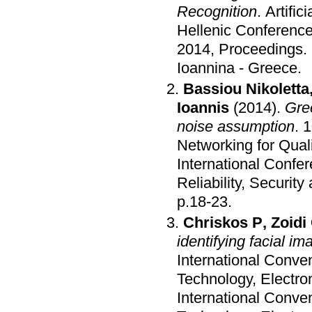
Recognition
.
Artific
Hellenic Conference
2014, Proceedings
.
Ioannina - Greece
.
Bassiou Nikoletta
Ioannis
(2014)
.
Gre
noise assumption
.
1
Networking for Quali
International Confe
Reliability, Securi
p.18-23
.
Chriskos P
,
Zoidi
identifying facial i
International Conve
Technology, Electro
International Conve