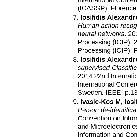
International Confe
(ICASSP)
.
Florence,
Iosifidis Alexandr
Human action recogn
neural networks
.
20
Processing (ICIP)
.
2
Processing (ICIP)
.
P
Iosifidis Alexandr
supervised Classifi
2014 22nd Internati
International Confe
Sweden
.
IEEE
.
p.1
Ivasic-Kos M
,
Iosi
Person de-identificat
Convention on Info
and Microelectroni
Information and Com