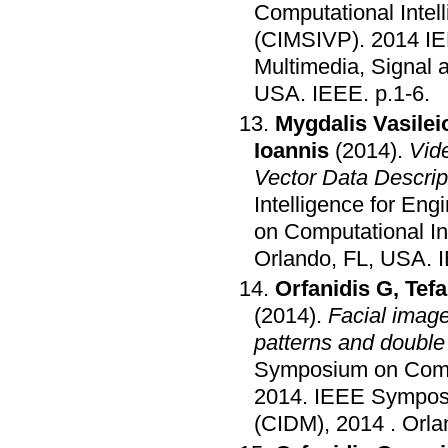
Computational Intel
(CIMSIVP)
.
2014 IE
Multimedia, Signal
USA
.
IEEE
.
p.1-6
.
Mygdalis Vasilei
Ioannis
(2014)
.
Vid
Vector Data Descrip
Intelligence for Eng
on Computational In
Orlando, FL, USA
.
Orfanidis G
,
Tef
(2014)
.
Facial image
patterns and double
Symposium on Compu
2014
.
IEEE Symposi
(CIDM), 2014
.