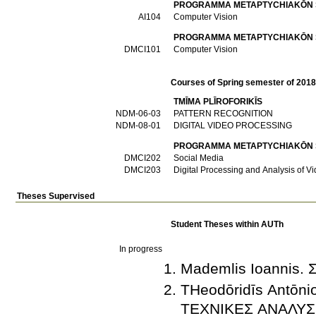
PROGRAMMA METAPTYCΗIAKŌN S
AI104
Computer Vision
PROGRAMMA METAPTYCΗIAKŌN SP
DMCI101
Computer Vision
Courses of Spring semester of 201
TMĪMA PLĪROFORIKĪS
NDM-06-03
PATTERN RECOGNITION
NDM-08-01
DIGITAL VIDEO PROCESSING
PROGRAMMA METAPTYCΗIAKŌN SP
DMCI202
Social Media
DMCI203
Digital Processing and Analysis of V
Theses Supervised
Student Theses within AUTh
In progress
Mademlis Ioannis
THeodōridīs Antō
ΤΕΧΝΙΚΕΣ ΑΝΑΛΥ