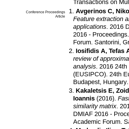
Transactions on Mul
Avgerinos C
,
Niko
Conference Proceedings
Article
Feature extraction an
applications
.
2016 D
2016 - Proceedings
Forum
.
Santorini, G
Iosifidis A
,
Tefas 
review of approxima
analysis
.
2016 24th
(EUSIPCO)
.
24th E
Budapest, Hungary
Kakaletsis E
,
Zoid
Ioannis
(2016)
.
Fast
similarity matrix
.
201
DMIAF 2016 - Proc
Academic Forum
.
S