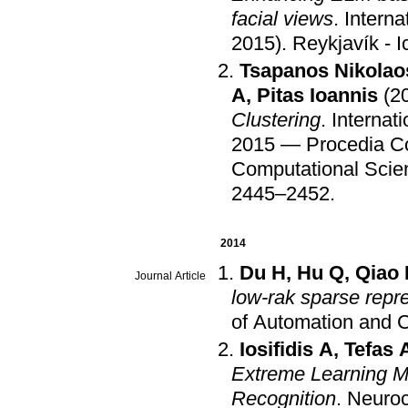
facial views
.
Intern
2015)
.
Reykjavík - I
Tsapanos Nikolao
A
,
Pitas Ioannis
(2
Clustering
.
Internat
2015 — Procedia C
Computational Scie
2445–2452
.
2014
Du H
,
Hu Q
,
Qiao
Journal Article
low-rak sparse repre
of Automation and 
Iosifidis A
,
Tefas 
Extreme Learning Ma
Recognition
.
Neuro