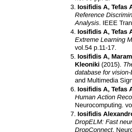
Iosifidis A
,
Tefas 
Reference Discrimin
Analysis
.
IEEE Tran
Iosifidis A
,
Tefas 
Extreme Learning Ma
vol.54 p.11-17
.
Iosifidis A
,
Maram
Kleoniki
(2015)
.
Th
database for vision-
and Multimedia Sig
Iosifidis A
,
Tefas 
Human Action Recogn
Neurocomputing
.
Iosifidis Alexandr
DropELM: Fast neura
DropConnect
.
Neur