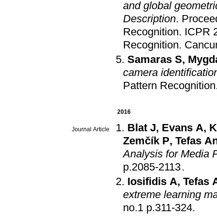
and global geometri
Description
.
Proceed
Recognition
.
ICPR 2
Recognition
.
Cancun
Samaras S
,
Mygda
camera identificatio
Pattern Recognition
2016
Blat J
,
Evans A
,
K
Journal Article
Zemčík P
,
Tefas A
Analysis for Media 
p.2085-2113
.
Iosifidis A
,
Tefas 
extreme learning m
no.1 p.311-324
.