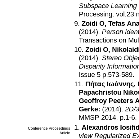
Subspace Learning 
Processing
.
Zoidi O
,
Tefas Ana
(2014)
.
Person ident
Transactions on Mul
Zoidi O
,
Nikolaid
(2014)
.
Stereo Objec
Disparity Informatio
Issue 5 p.573-589
.
Πήτας Ιωάννης
,
Papachristou Niko
Geoffroy Peeters 
Gerke:
(2014)
.
2D/3
MMSP 2014
.
p.1-6
.
Alexandros Iosifid
Conference Proceedings
Article
view Regularized E