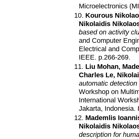
Microelectronics (
Kourous Nikola
Nikolaidis Nikolao
based on activity cl
and Computer Engi
Electrical and Com
IEEE
.
p.266-269
.
Liu Mohan
,
Made
Charles Le
,
Nikola
automatic detection 
Workshop on Multim
International Work
Jakarta, Indonesia
.
Mademlis Ioanni
Nikolaidis Nikolao
description for huma