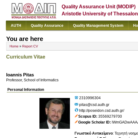
Quality Assurance Unit (MODIP)
Aristotle University of Thessalon
AUTH
Quality Assurance
Quality Management System
Ho
You are here
Home
»
Report CV
Curriculum Vitae
Ioannis Pitas
Professor, School of Informatics
Personal Information
2310996304
pitas@csd.auth.gr
http://poseidon.csd.auth.gr/
Scopus ID
35569279700
Google Scholar ID
lWmGADwAAA
Γνωστικό Αντικείμενο
:
Τεχνητή νοημ