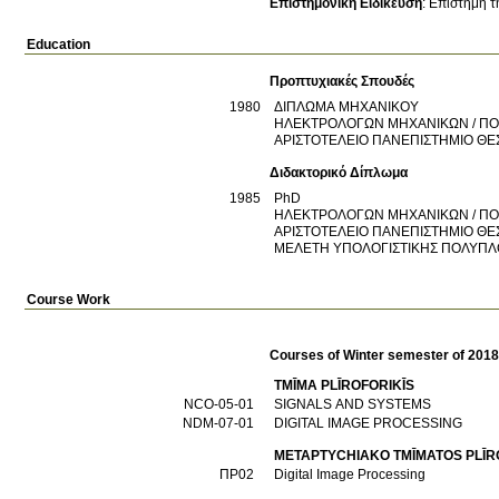
Επιστημονική Ειδίκευση
:
Επιστήμη τ
Education
Προπτυχιακές Σπουδές
1980
ΔΙΠΛΩΜΑ ΜΗΧΑΝΙΚΟΥ
ΗΛΕΚΤΡΟΛΟΓΩΝ ΜΗΧΑΝΙΚΩΝ / ΠΟ
ΑΡΙΣΤΟΤΕΛΕΙΟ ΠΑΝΕΠΙΣΤΗΜΙΟ Θ
Διδακτορικό Δίπλωμα
1985
PhD
ΗΛΕΚΤΡΟΛΟΓΩΝ ΜΗΧΑΝΙΚΩΝ / ΠΟ
ΑΡΙΣΤΟΤΕΛΕΙΟ ΠΑΝΕΠΙΣΤΗΜΙΟ Θ
ΜΕΛΕΤΗ ΥΠΟΛΟΓΙΣΤΙΚΗΣ ΠΟΛΥΠΛ
Course Work
Courses of Winter semester of 201
TMĪMA PLĪROFORIKĪS
NCO-05-01
SIGNALS AND SYSTEMS
NDM-07-01
DIGITAL IMAGE PROCESSING
METAPTYCΗIAKO TMĪMATOS PLĪR
ΠΡ02
Digital Image Processing