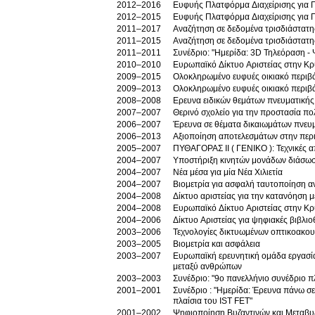
2012–2016
Ευφυής Πλατφόρμα Διαχείρισης για 
2012–2015
Ευφυής Πλατφόρμα Διαχείρισης για 
2011–2017
Αναζήτηση σε δεδομένα τρισδιάστατ
2011–2015
Αναζήτηση σε δεδομένα τρισδιάστατ
2011–2011
Συνέδριο: "Ημερίδα: 3D Τηλεόραση -
2010–2010
Ευρωπαϊκό Δίκτυο Αριστείας στην Κ
2009–2015
Ολοκληρωμένο ευφυές οικιακό περιβά
2009–2013
Ολοκληρωμένο ευφυές οικιακό περιβά
2008–2008
Ερευνα ειδικών θεμάτων πνευματικής
2007–2007
Θερινό σχολείο για την προστασία π
2006–2007
Έρευνα σε θέματα δικαιωμάτων πνευ
2006–2013
Αξιοποίηση αποτελεσμάτων στην περ
2005–2007
ΠΥΘΑΓΟΡΑΣ ΙΙ ( ΓΕΝΙΚΟ ): Τεχνικές
2004–2007
Υποστήριξη κινητών μονάδων διάσω
2004–2007
Νέα μέσα για μία Νέα Χιλιετία
2004–2007
Βιομετρία για ασφαλή ταυτοποίηση
2004–2008
Δίκτυο αριστείας για την κατανόηση
2004–2008
Ευρωπαϊκό Δίκτυο Αριστείας στην Κ
2004–2006
Δίκτυο Αριστείας για ψηφιακές βιβλι
2003–2006
Τεχνολογίες δικτυωμένων οπτικοακο
2003–2005
Βιομετρία και ασφάλεια
2003–2007
Ευρωπαϊκή ερευνητική ομάδα εργασί
μεταξύ ανθρώπων
2003–2003
Συνέδριο: "9ο πανελλήνιο συνέδριο 
2001–2001
Συνέδριο : "Ημερίδα: Έρευνα πάνω σε 
πλαίσια του IST FET"
2001–2002
Ψηφιοποίηση Βυζαντινών και Μεταβυζ