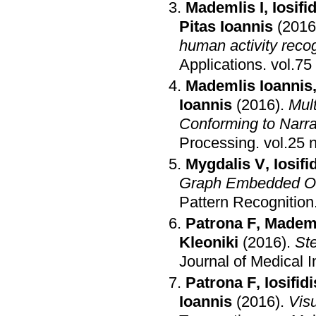
Mademlis I
,
Iosifi
Pitas Ioannis
(2016
human activity reco
Applications
.
Mademlis Ioannis
Ioannis
(2016)
.
Mul
Conforming to Narra
Processing
.
Mygdalis V
,
Iosifi
Graph Embedded One-
Pattern Recognition
Patrona F
,
Mademl
Kleoniki
(2016)
.
Ste
Journal of Medical 
Patrona F
,
Iosifid
Ioannis
(2016)
.
Visu