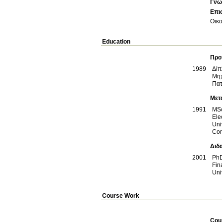
Γνω
Επι
Οικ
Education
Προ
1989
Δί
Μηχ
Πα
Μετ
1991
MS
Ele
Uni
Com
Διδ
2001
Ph
Fin
Uni
Course Work
Cou