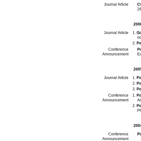
Cv
Journal Article
2
200
Go
Journal Article
Po
P
Conference
Ec
Announcement
200
Po
Journal Article
Po
Po
Po
Conference
Ad
Announcement
Po
Ph
200
P
Conference
Announcement