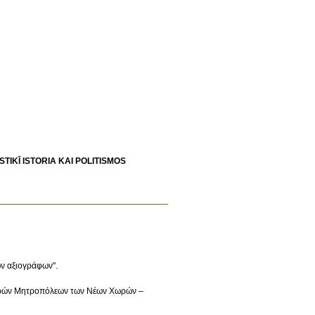
KŌN SPOUDŌN ELLADA: EKKLĪSIASTIKĪ ISTORIA KAI POLITISMOS
ων αξιογράφων".
 Ιερών Μητροπόλεων των Νέων Χωρών –