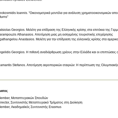
eokosmidis Ioannis. "Οικονομετρικά μοντέλα για ανάλυση χρηματοοικονομικών αποδό
turns"
atsiolas Georgios. Μελέτη για επίδραση της Ελληνικής κρίσης στα επιτόκια της Γερ
arampouzis Athanasios. Αποτίμηση μιας μη εισηγμένης τουριστικής επιχείρησης
gathangelou Anastasios. Μελέτη για την επίδραση της ελληνικής κρίσης στα αμερικα
ngelidis Georgios. Η πιθανή αναδιάρθρωση χρέους στην Ελλάδα και οι επιπτώσεις 
iamantis Stefanos. Αποτίμηση αεροπορικών εταιριών: Η περίπτωση της Ολυμπιακή
ματος
ember, Μεπαπτυχιακών Σπουδών
irector, Συντονιστής Μεταπτυχιακό Τμήματος στη Διοίκηση
ember, Ακαδημαϊκός Συντονιστής Erasmus