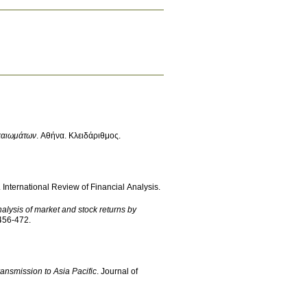
καιωμάτων
.
Αθήνα
.
Κλειδάριθμος
.
.
International Review of Financial Analysis
.
nalysis of market and stock returns by
7 no.4 p.456-472
.
transmission to Asia Pacific
.
Journal of