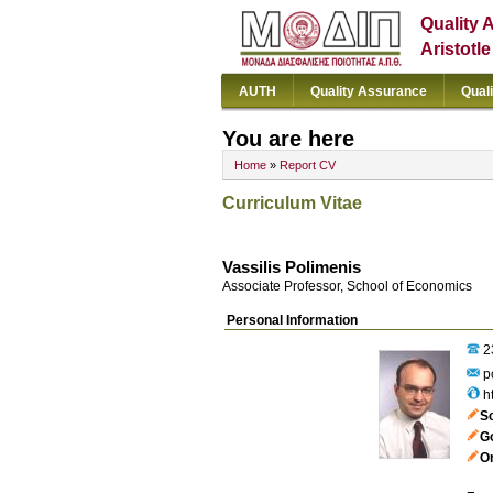
Quality 
Aristotl
AUTH
Quality Assurance
Qual
You are here
Home
»
Report CV
Curriculum Vitae
Vassilis Polimenis
Associate Professor, School of Economics
Personal Information
2
p
h
S
G
Or