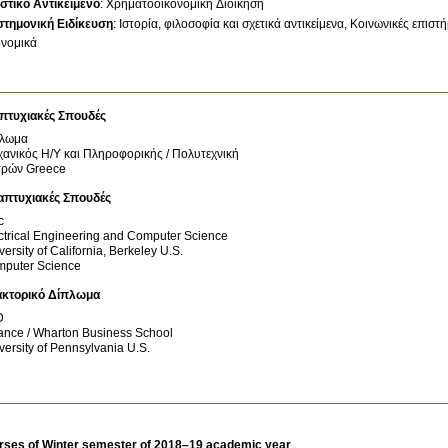
στικό Αντικείμενο
:
Χρηματοοικονομική Διοίκηση
στημονική Ειδίκευση
:
Ιστορία, φιλοσοφία και σχετικά αντικείμενα
Κοινωνικές επιστή
ονομικά
πτυχιακές Σπουδές
πλωμα
ανικός Η/Υ και Πληροφορικής / Πολυτεχνική
τρών
Greece
απτυχιακές Σπουδές
c
ctrical Engineering and Computer Science
versity of California, Berkeley
U.S.
puter Science
ακτορικό Δίπλωμα
D
ance / Wharton Business School
versity of Pennsylvania
U.S.
rses of Winter semester of 2018–19 academic year