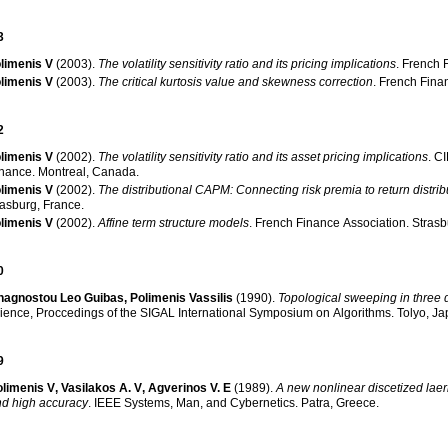
3
limenis V
(2003)
.
The volatility sensitivity ratio and its pricing implications
.
French 
limenis V
(2003)
.
The critical kurtosis value and skewness correction
.
French Fina
2
limenis V
(2002)
.
The volatility sensitivity ratio and its asset pricing implications
.
CI
inance
.
Montreal, Canada
.
limenis V
(2002)
.
The distributional CAPM: Connecting risk premia to return distrib
asburg, France
.
limenis V
(2002)
.
Affine term structure models
.
French Finance Association
.
Strasb
0
nagnostou Leo Guibas
,
Polimenis Vassilis
(1990)
.
Topological sweeping in three
ience, Proccedings of the SIGAL International Symposium on Algorithms
.
Tolyo, J
9
olimenis V
,
Vasilakos A. V
,
Agverinos V. E
(1989)
.
A new nonlinear discetized lae
d high accuracy
.
IEEE Systems, Man, and Cybernetics
.
Patra, Greece
.