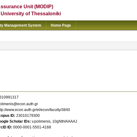
Assurance Unit (MODIP)
e University of Thessaloniki
ity Management System
Home Page
310991317
olimenis@econ.auth.gr
ttp://www.econ.auth.gr/el/econ/faculty/3840
copus ID
23010179300
oogle Scholar IDs
v.polimenis
,
10gNthIAAAAJ
cID ID
0000-0001-5501-4168