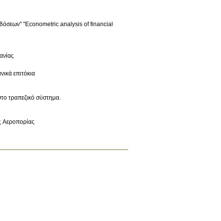
σεων" "Econometric analysis of financial
μανίας
νικά επιτόκια
στο τραπεζικό σύστημα.
ς Αεροπορίας