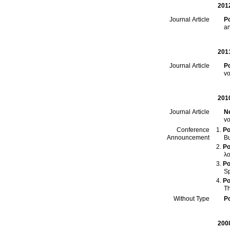
201
P
Journal Article
a
201
P
Journal Article
201
N
Journal Article
Po
Conference
B
Announcement
Po
λο
Po
S
Po
Th
P
Without Type
200