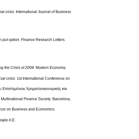
al crisis
.
International Journal of Business
n put option
.
Finance Research Letters
.
ng the Crisis of 2008
.
Modern Economy
.
ial crisis
.
1st International Conference on
υ Επιστημόνων Χρηματοοικονομικής και
 Multinational Finance Society
.
Barcelona,
rence on Business and Economics
.
οφία Α.Ε
.