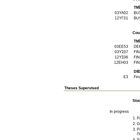
TM
03ΥΑ02
BU
12ΥΓ01
BU
Cou
TM
03ΕΕ53
DE
03ΥΣ07
FIN
12ΥΣ06
FIN
12ΕΗ03
FI
Ε3
Fin
Theses Supervised
Stu
In progress
P
G
P
Π
S