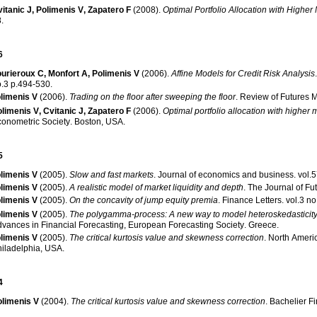
itanic J
,
Polimenis V
,
Zapatero F
(2008)
.
Optimal Portfolio Allocation with Highe
8
.
6
urieroux C
,
Monfort A
,
Polimenis V
(2006)
.
Affine Models for Credit Risk Analysis
no.3 p.494-530
.
limenis V
(2006)
.
Trading on the floor after sweeping the floor
.
Review of Futures 
olimenis V
,
Cvitanic J
,
Zapatero F
(2006)
.
Optimal portfolio allocation with higher
onometric Society
.
Boston, USA
.
5
limenis V
(2005)
.
Slow and fast markets
.
Journal of economics and business
.
limenis V
(2005)
.
A realistic model of market liquidity and depth
.
The Journal of Fu
limenis V
(2005)
.
On the concavity of jump equity premia
.
Finance Letters
.
limenis V
(2005)
.
The polygamma-process: A new way to model heteroskedasticit
vances in Financial Forecasting, European Forecasting Society
.
Greece
.
limenis V
(2005)
.
The critical kurtosis value and skewness correction
.
North Americ
iladelphia, USA
.
4
olimenis V
(2004)
.
The critical kurtosis value and skewness correction
.
Bachelier F