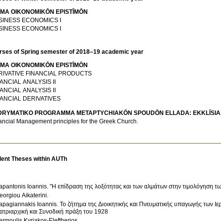
ĪMA OIKONOMIKŌN EPISTĪMŌN
SINESS ECONOMICS I
SINESS ECONOMICS I
rses of Spring semester of 2018–19 academic year
ĪMA OIKONOMIKŌN EPISTĪMŌN
RIVATIVE FINANCIAL PRODUCTS
ANCIAL ANALYSIS II
ANCIAL ANALYSIS II
NANCIAL DERIVATIVES
DIÏDRYMATIKO PROGRAMMA METAPTYCΗIA
ancial Management principles for the Greek Church.
dent Theses within AUTh
apantonis Ioannis. "Η επίδραση της λοξότητας και των αλμάτων στην τιμολόγηση τ
eorgiou Aikaterini.
apagiannakis Ioannis. Το ζήτημα της Διοικητικής και Πνευματικής υπαγωγής των
ατριαρχική και Συνοδική πράξη του 1928
armoulis Kyriakos-Eleftherios.