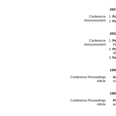
200
Po
Conference
Announcement
Po
200
Po
Conference
F
Announcement
Po
St
Po
199
A
Conference Proceedings
sc
Article
198
P
Conference Proceedings
an
Article