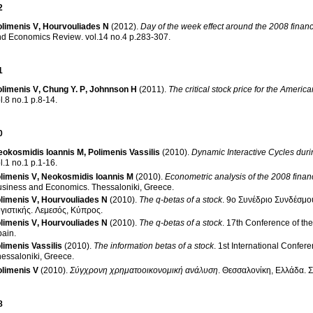
2
olimenis V
,
Hourvouliades N
(2012)
.
Day of the week effect around the 2008 financi
nd Economics Review
.
vol.14 no.4 p.283-307
.
1
olimenis V
,
Chung Y. P
,
Johnnson H
(2011)
.
The critical stock price for the America
vol.8 no.1 p.8-14
.
0
eokosmidis Ioannis M
,
Polimenis Vassilis
(2010)
.
Dynamic Interactive Cycles duri
vol.1 no.1 p.1-16
.
limenis V
,
Neokosmidis Ioannis M
(2010)
.
Econometric analysis of the 2008 financ
usiness and Economics
.
Thessaloniki, Greece
.
limenis V
,
Hourvouliades N
(2010)
.
The q-betas of a stock
.
9ο Συνέδριο Συνδέσμο
γιστικής
.
Λεμεσός, Κύπρος
.
limenis V
,
Hourvouliades N
(2010)
.
The q-betas of a stock
.
17th Conference of the
pain
.
limenis Vassilis
(2010)
.
The information betas of a stock
.
1st International Confe
essaloniki, Greece
.
olimenis V
(2010)
.
Σύγχρονη χρηματοοικονομική ανάλυση
.
Θεσσαλονίκη, Ελλάδα
.
Σ
8