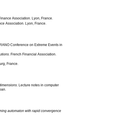
Finance Association
.
Lyon, France
.
nce Association
.
Lyon, France
.
RANO Conference on Extreme Events in
utions
.
French Financial Association
.
urg, France
.
 dimensions
.
Lecture notes in computer
apan
.
rning automaton with rapid convergence