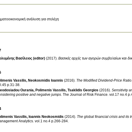
ματοοικονομική ανάλυση για στελέχη
7
λυμένης Βασίλειος (editor)
(2017)
.
Βασικές αρχές των αγορών συμβολαίων και δι
6
limenis Vassilis
,
Neokosmidis Ioannis
(2016)
.
The Modified Dividend-Price Ratio
vol.45 p.31-38
.
eodosiadou Ourania
,
Polimenis Vassilis
,
Tsaklidis Georgios
(2016)
.
Sensitivity a
nsidering positive and negative jumps
.
The Journal of Risk Finance
.
vol.1
4
limenis Vassilis
,
Ioannis Neokosmidis
(2014)
.
The global financial crisis and its 
anagement Analytics
.
vol.1 no.4 p.266-284
.