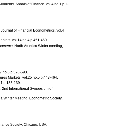
r Moments
.
Annals of Finance
.
vol.4 no.1 p.1-
.
Journal of Financial Econometrics
.
vol.4
Markets
.
vol.14 no.4 p.451-469
.
 moments
.
North America Winter meeting,
vol.57 no.6 p.576-593
.
tures Markets
.
vol.25 no.5 p.443-464
.
vol.3 no.1 p.133-139
.
y
.
2nd International Symposium of
a Winter Meeting, Econometric Society
.
inance Society
.
Chicago, USA
.