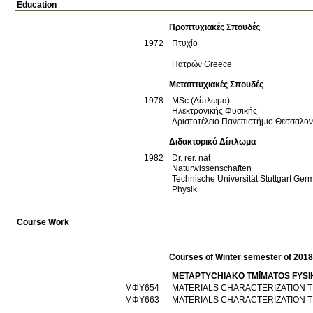
Education
Προπτυχιακές Σπουδές
1972
Πτυχίο
Πατρών
Greece
Μεταπτυχιακές Σπουδές
1978
MSc (Δίπλωμα)
Ηλεκτρονικής Φυσικής
Αριστοτέλειο Πανεπιστήμιο Θεσσαλο
Διδακτορικό Δίπλωμα
1982
Dr. rer. nat
Naturwissenschaften
Technische Universität Stuttgart
Ger
Physik
Course Work
Courses of Winter semester of 201
METAPTYCΗIAKO TMĪMATOS FYSI
ΜΦΥ654
MATERIALS CHARACTERIZATION 
ΜΦΥ663
MATERIALS CHARACTERIZATION 