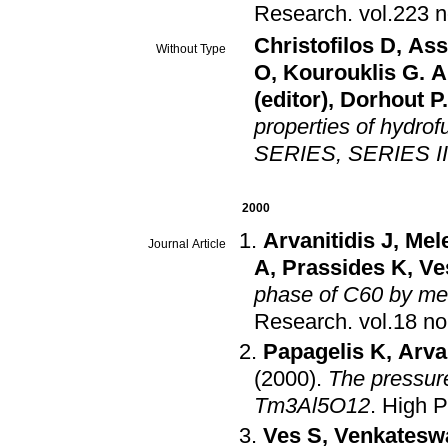
Research
.
Christofilos D
,
Ass
Without Type
O
,
Kourouklis G. A
(editor)
,
Dorhout P. 
properties of hydr
SERIES, SERIES 
2000
Arvanitidis J
,
Mele
Journal Article
A
,
Prassides K
,
Ve
phase of C60 by me
Research
.
Papagelis K
,
Arvan
(2000)
.
The pressur
Tm3Al5O12
.
High P
Ves S
,
Venkatesw