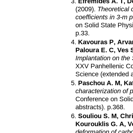
Efremides A. T
,
D
(2009)
.
Theoretical 
coefficients in 3-m 
on Solid State Phys
p.33
.
Kavouras P
,
Arvan
Paloura E. C
,
Ves 
Implantation on the
ΧΧV Panhellenic Con
Science (extended a
Paschou A. M
,
Ka
characterization of p
Conference on Solid
abstracts)
.
p.368
.
Souliou S. M
,
Chri
Kourouklis G. A
,
V
deformation of carb