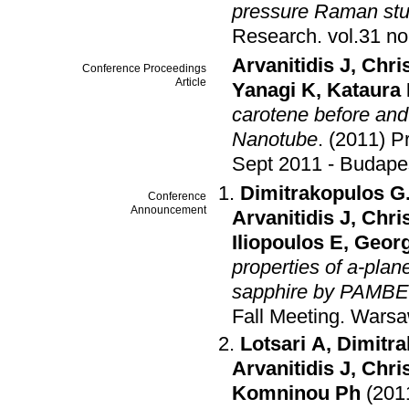
pressure Raman stud
Research
.
Arvanitidis J
,
Chris
Conference Proceedings
Article
Yanagi K
,
Kataura
carotene before and
Nanotube
.
(2011) P
Sept 2011 - Βudape
Dimitrakopulos G
Conference
Announcement
Arvanitidis J
,
Chris
Iliopoulos E
,
Georg
properties of a-pla
sapphire by PAMBE
Fall Meeting
.
Warsa
Lotsari A
,
Dimitra
Arvanitidis J
,
Chris
Komninou Ph
(201