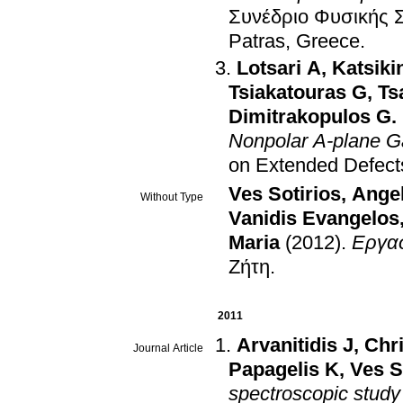
Συνέδριο Φυσικής 
Patras, Greece
.
Lotsari Α
,
Katsiki
Tsiakatouras G
,
Ts
Dimitrakopulos G.
Nonpolar A-plane G
on Extended Defect
Ves Sotirios
,
Angel
Without Type
Vanidis Evangelos
Maria
(2012)
.
Εργασ
Ζήτη
.
2011
Arvanitidis J
,
Chri
Journal Article
Papagelis K
,
Ves S
spectroscopic study 