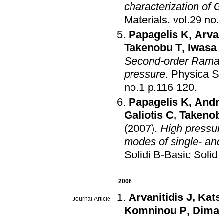
characterization of
Materials
.
Papagelis K
,
Arvan
Takenobu T
,
Iwasa
Second-order Raman
pressure
.
Physica S
no.1 p.116-120
.
Papagelis K
,
Andr
Galiotis C
,
Takeno
(2007)
.
High pressur
modes of single- an
Solidi B-Basic Soli
2006
Arvanitidis J
,
Kats
Journal Article
Komninou P
,
Dima