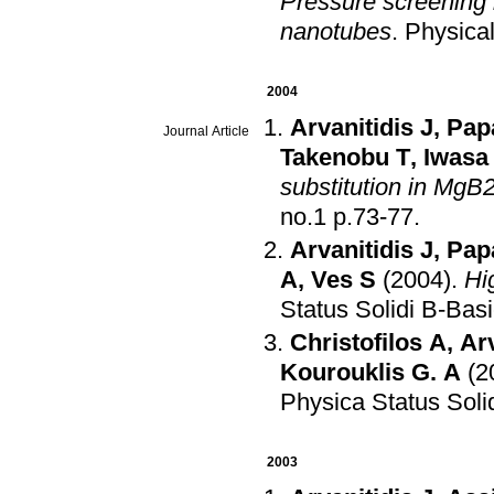
Pressure screening i
nanotubes
.
Physica
2004
Arvanitidis J
,
Pap
Journal Article
Takenobu T
,
Iwasa
substitution in MgB
no.1 p.73-77
.
Arvanitidis J
,
Pap
A
,
Ves S
(2004)
.
Hi
Status Solidi B-Bas
Christofilos A
,
Arv
Kourouklis G. A
(2
Physica Status Soli
2003