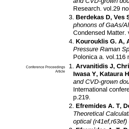
and CVD-grown doub
Research
.
Berdekas D
,
Ves 
phonons of GaAs/AlA
Condensed Matter
.
Kourouklis G. A
,
Pressure Raman Sp
Polonica a
.
Arvanitidis J
,
Chri
Conference Proceedings
Article
Iwasa Y
,
Kataura 
and CVD-grown doub
International conf
p.219
.
Efremides A. T
,
D
Theoretical Calculat
optical (r41ef,r63ef