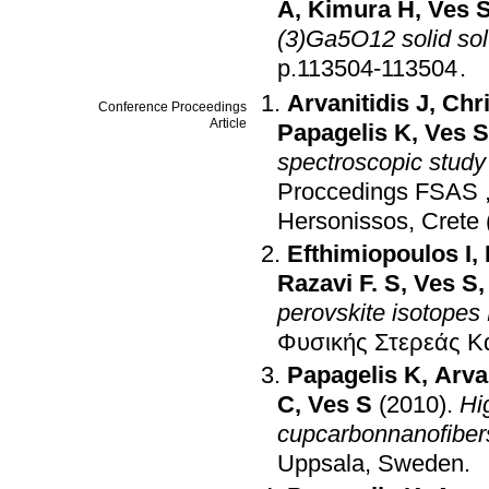
A
,
Kimura H
,
Ves 
(3)Ga5O12 solid sol
p.113504-113504
.
Arvanitidis J
,
Chri
Conference Proceedings
Article
Papagelis K
,
Ves S
spectroscopic study
Proccedings FSAS ,
Hersonissos, Crete
Efthimiopoulos I
,
Razavi F. S
,
Ves S
perovskite isotop
Φυσικής Στερεάς Κ
Papagelis K
,
Arvan
C
,
Ves S
(2010)
.
Hi
cupcarbonnanofiber
Uppsala, Sweden
.