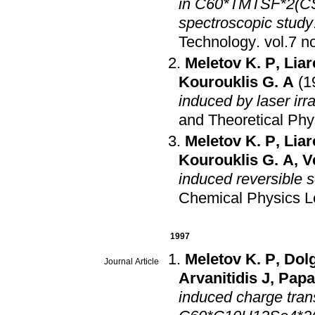
in C60*TMTSF*2(CS2
spectroscopic study
Technology
.
Meletov K. P
,
Liar
Kourouklis G. A
(1
induced by laser irr
and Theoretical Phy
Meletov K. P
,
Liar
Kourouklis G. A
,
V
induced reversible 
Chemical Physics Le
1997
Meletov K. P
,
Dol
Journal Article
Arvanitidis J
,
Papa
induced charge trans