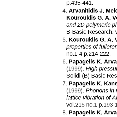
p.435-441
.
Arvanitidis J
,
Mele
Kourouklis G. A
,
V
and 2D polymeric p
B-Basic Research
.
Kourouklis G. A
,
properties of fullere
no.1-4 p.214-222
.
Papagelis K
,
Arvan
(1999)
.
High pressu
Solidi (B) Basic Re
Papagelis K
,
Kane
(1999)
.
Phonons in r
lattice vibration of 
vol.215 no.1 p.
Papagelis K
,
Arvan