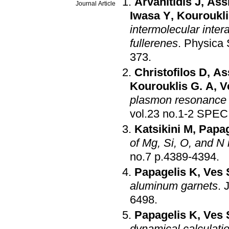
Arvanitidis J
,
Ass
Journal Article
Iwasa Y
,
Kouroukli
intermolecular inter
fullerenes
.
Physica 
373
.
Christofilos D
,
As
Kourouklis G. A
,
V
plasmon resonance 
Katsikini M
,
Papag
of Mg, Si, O, and N
no.7 p.4389-4394
.
Papagelis K
,
Ves 
aluminum garnets
.
J
6498
.
Papagelis K
,
Ves 
dynamical calculat