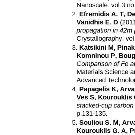
Nanoscale
.
Efremidis A. T
,
De
Vanidhis E. D
(201
propagation in 42m 
Crystallography
.
Katsikini M
,
Pinak
Komninou P
,
Boug
Comparison of Fe 
Materials Science an
Advanced Technolo
Papagelis K
,
Arvan
Ves S
,
Kourouklis 
stacked-cup carbon 
p.131-135
.
Souliou S. M
,
Arva
Kourouklis G. A
,
P