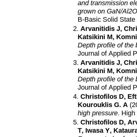
and transmission el
grown on GaN/Al2O3
B-Basic Solid State
Arvanitidis J
,
Chri
Katsikini M
,
Komni
Depth profile of the 
Journal of Applied 
Arvanitidis J
,
Chri
Katsikini M
,
Komni
Depth profile of the 
Journal of Applied 
Christofilos D
,
Ef
Kourouklis G. A
(2
high pressure
.
High
Christofilos D
,
Arv
T
,
Iwasa Y
,
Kataur