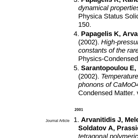
dynamical propertie
Physica Status Soli
150
.
Papagelis K
,
Arvan
(2002)
.
High-pressu
constants of the ra
Physics-Condensed
Sarantopoulou E
,
(2002)
.
Temperature
phonons of CaMoO4:
Condensed Matter
.
2001
Arvanitidis J
,
Mele
Journal Article
Soldatov A
,
Prassi
tetragonal polymeri