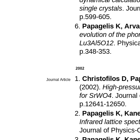
single crystals
.
Jour
p.599-605
.
Papagelis K
,
Arvan
evolution of the ph
Lu3Al5O12
.
Physica
p.348-353
.
2002
Christofilos D
,
Pa
Journal Article
(2002)
.
High-pressur
for SrWO4
.
Journal
p.12641-12650
.
Papagelis K
,
Kane
Infrared lattice sp
Journal of Physics
Papagelis K
,
Kane