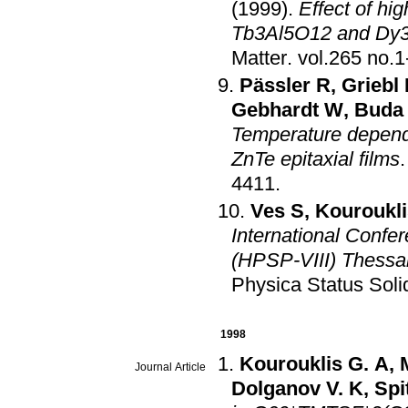
(1999)
.
Effect of hi
Tb3Al5O12 and Dy3A
Matter
.
Pässler R
,
Griebl
Gebhardt W
,
Buda
Temperature depend
ZnTe epitaxial films
4411
.
Ves S
,
Kouroukli
International Conf
(HPSP-VIII) Thessal
Physica Status Soli
1998
Kourouklis G. A
,
Journal Article
Dolganov V. K
,
Spi