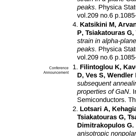
peaks
.
Physica Stat
vol.209 no.6 
Katsikini M
,
Arvan
P
,
Tsiakatouras G
,
strain in alpha-pla
peaks
.
Physica Stat
vol.209 no.6 
Filintoglou K
,
Kav
Conference
Announcement
D
,
Ves S
,
Wendler
subsequent annealin
properties of GaN
.
I
Semiconductors
.
Th
Lotsari A
,
Kehagi
Tsiakatouras G
,
Ts
Dimitrakopulos G.
anisotropic nonpolar