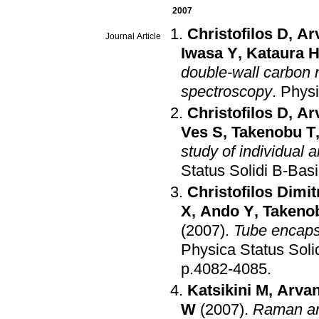
2007
Christofilos D
,
Arv
Journal Article
Iwasa Y
,
Kataura 
double-wall carbon
spectroscopy
.
Physi
Christofilos D
,
Arv
Ves S
,
Takenobu T
study of individual
Status Solidi B-Bas
Christofilos Dimit
X
,
Ando Y
,
Takeno
(2007)
.
Tube encapsu
Physica Status Soli
p.4082-4085
.
Katsikini M
,
Arvan
W
(2007)
.
Raman and