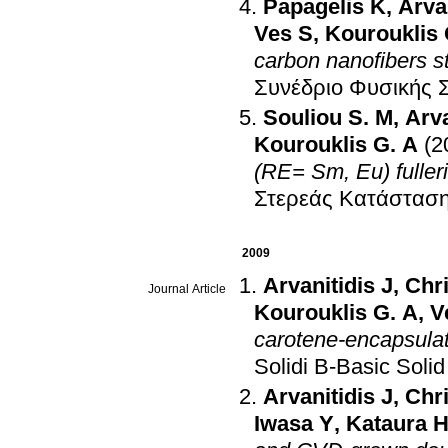
Papagelis K
,
Arvan
Ves S
,
Kourouklis 
carbon nanofibers 
Συνέδριο Φυσικής 
Souliou S. M
,
Arva
Kourouklis G. A
(2
(RE= Sm, Eu) fulle
Στερεάς Κατάσταση
2009
Arvanitidis J
,
Chri
Journal Article
Kourouklis G. A
,
V
carotene-encapsulat
Solidi B-Basic Soli
Arvanitidis J
,
Chri
Iwasa Y
,
Kataura 