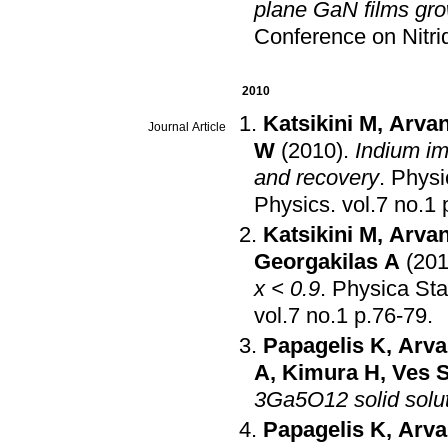
plane GaN films gr
Conference on Nitr
2010
Katsikini M
,
Arvan
Journal Article
W
(2010)
.
Indium im
and recovery
.
Physic
Physics
.
v
Katsikini M
,
Arvan
Georgakilas A
(201
x < 0.9
.
Physica Stat
vol.7 no.1 p.76-79
.
Papagelis K
,
Arvan
A
,
Kimura H
,
Ves 
3Ga5O12 solid solu
Papagelis K
,
Arvan