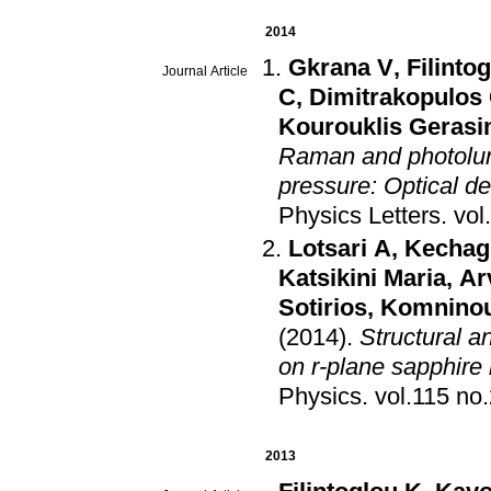
2014
Gkrana V
,
Filinto
Journal Article
C
,
Dimitrakopulos
Kourouklis Geras
Raman and photolum
pressure: Optical d
Physics Letters
.
Lotsari A
,
Kechag
Katsikini Maria
,
Ar
Sotirios
,
Komninou
(2014)
.
Structural a
on r-plane sapphire
Physics
.
2013