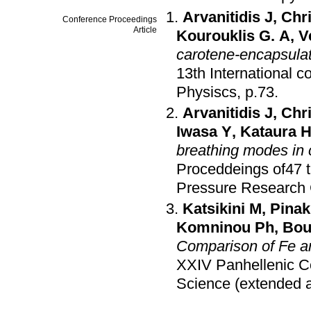
Arvanitidis J
,
Chri
Conference Proceedings
Article
Kourouklis G. A
,
V
carotene-encapsulat
13th International 
Physiscs, p.73
.
Arvanitidis J
,
Chri
Iwasa Y
,
Kataura 
breathing modes in
Proceddeings of47 t
Pressure Research 
Katsikini M
,
Pinak
Komninou Ph
,
Bou
Comparison of Fe 
ΧΧΙV Panhellenic Co
Science (extended a