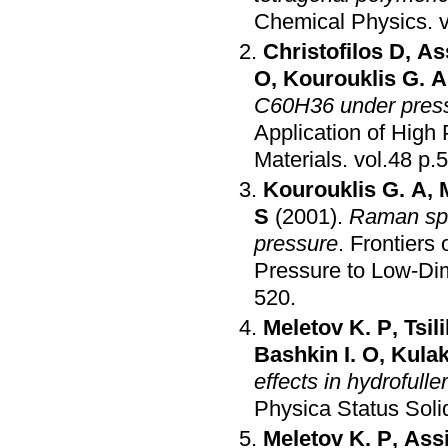
Chemical Physics
.
Christofilos D
,
As
O
,
Kourouklis G. A
C60H36 under pres
Application of High
Materials
.
vol.
Kourouklis G. A
,
S
(2001)
.
Raman spe
pressure
.
Frontiers 
Pressure to Low-Dim
520
.
Meletov K. P
,
Tsili
Bashkin I. O
,
Kulak
effects in hydroful
Physica Status Soli
Meletov K. P
,
Ass