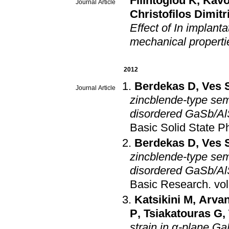
Filintoglou K
,
Kavo
Journal Article
Christofilos Dimitr
Effect of In implant
mechanical propert
2012
Berdekas D
,
Ves 
Journal Article
zincblende-type sem
disordered GaSb/AlS
Basic Solid State P
Berdekas D
,
Ves 
zincblende-type sem
disordered GaSb/AlS
Basic Research
.
Katsikini M
,
Arvan
P
,
Tsiakatouras G
,
strain in α-plane G