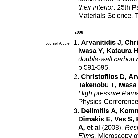
their interior
.
25th P
Materials Science
.
2008
Arvanitidis J
,
Chri
Journal Article
Iwasa Y
,
Kataura 
double-wall carbon
p.591-595
.
Christofilos D
,
Arv
Takenobu T
,
Iwasa
High pressure Rama
Physics-Conference
Delimitis A
,
Komn
Dimakis E
,
Ves S
,
A
, et al
(2008)
.
Resi
Films
.
Microscopy o