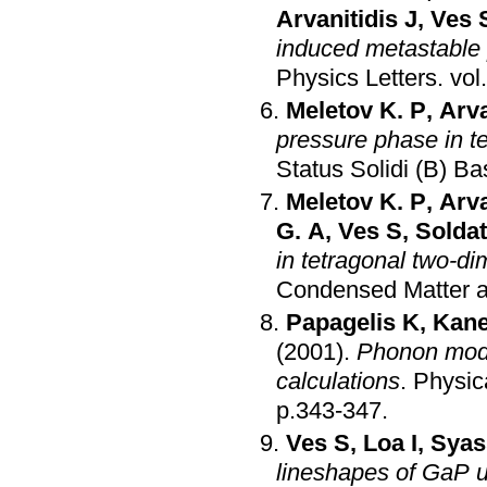
Arvanitidis J
,
Ves 
induced metastable 
Physics Letters
.
Meletov K. P
,
Arva
pressure phase in t
Status Solidi (B) B
Meletov K. P
,
Arva
G. A
,
Ves S
,
Solda
in tetragonal two-d
Condensed Matter a
Papagelis K
,
Kane
(2001)
.
Phonon mod
calculations
.
Physic
p.343-347
.
Ves S
,
Loa I
,
Syas
lineshapes of GaP 