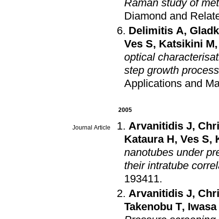
Raman study of meta
Diamond and Relate
Delimitis A
,
Gladk
Ves S
,
Katsikini M
optical characterisa
step growth proces
Applications and Ma
2005
Arvanitidis J
,
Chri
Journal Article
Kataura H
,
Ves S
,
nanotubes under pre
their intratube corre
193411
.
Arvanitidis J
,
Chri
Takenobu T
,
Iwasa