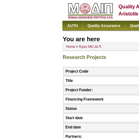
Quality 
Aristotl
AUTH
Quality Assurance
Qual
You are here
Home
»
Έργο ΜΟ.ΔΙ.Π.
Research Projects
Project Code
Title
Project Funder:
Financing Framework
Status
Start date
End date
Partners: