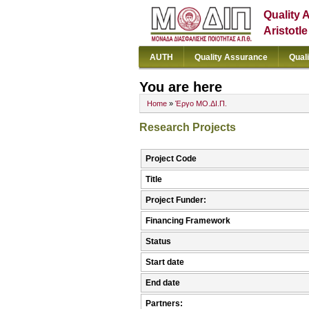
Quality 
Aristotl
AUTH
Quality Assurance
Qual
You are here
Home
»
Έργο ΜΟ.ΔΙ.Π.
Research Projects
Project Code
Title
Project Funder:
Financing Framework
Status
Start date
End date
Partners: