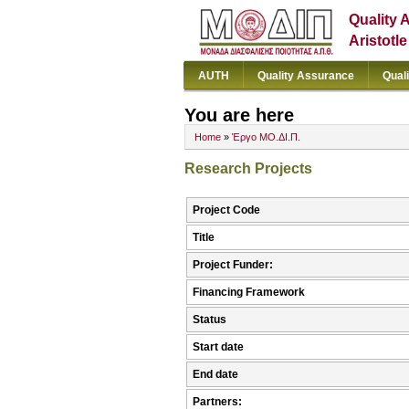
Quality 
Aristotl
AUTH
Quality Assurance
Qual
You are here
Home
»
Έργο ΜΟ.ΔΙ.Π.
Research Projects
Project Code
Title
Project Funder:
Financing Framework
Status
Start date
End date
Partners: