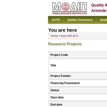
Quality 
Aristotl
AUTH
Quality Assurance
Qual
You are here
Home
»
Έργο ΜΟ.ΔΙ.Π.
Research Projects
Project Code
Title
Project Funder:
Financing Framework
Status
Start date
End date