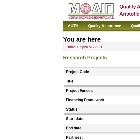
Quality 
Aristotl
AUTH
Quality Assurance
Qual
You are here
Home
»
Έργο ΜΟ.ΔΙ.Π.
Research Projects
Project Code
Title
Project Funder:
Financing Framework
Status
Start date
End date
Partners: