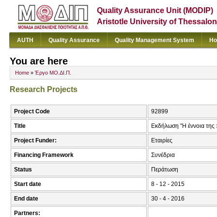
Quality Assurance Unit (MODIP)
Aristotle University of Thessalon
AUTH
Quality Assurance
Quality Management System
Ho
You are here
Home
»
Έργο ΜΟ.ΔΙ.Π.
Research Projects
Project Code
92899
Title
Εκδήλωση "Η έννοια της 
Project Funder:
Εταιρίες
Financing Framework
Συνέδρια
Status
Περάτωση
Start date
8 - 12 - 2015
End date
30 - 4 - 2016
Partners: