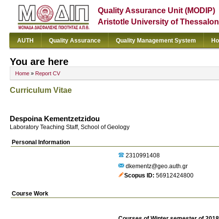
Quality Assurance Unit (MODIP)
Aristotle University of Thessalon
AUTH
Quality Assurance
Quality Management System
Ho
You are here
Home
»
Report CV
Curriculum Vitae
Despoina Kementzetzidou
Laboratory Teaching Staff, School of Geology
Personal Information
2310991408
dkementz@geo.auth.gr
Scopus ID
56912424800
Course Work
Courses of Winter semester of 201