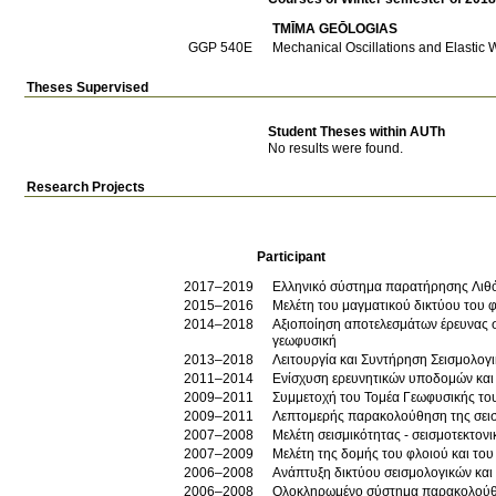
TMĪMA GEŌLOGIAS
GGP 540E
Mechanical Oscillations and Elastic
Theses Supervised
Student Theses within AUTh
No results were found.
Research Projects
Participant
2017–2019
Ελληνικό σύστημα παρατήρησης Λιθ
2015–2016
Μελέτη του μαγματικού δικτύου του 
2014–2018
Αξιοποίηση αποτελεσμάτων έρευνας σ
γεωφυσική
2013–2018
Λειτουργία και Συντήρηση Σεισμολογ
2011–2014
Ενίσχυση ερευνητικών υποδομών και
2009–2011
Συμμετοχή του Τομέα Γεωφυσικής του
2009–2011
Λεπτομερής παρακολούθηση της σεισ
2007–2008
Μελέτη σεισμικότητας - σεισμοτε
2007–2009
Μελέτη της δομής του φλοιού και του
2006–2008
Ανάπτυξη δικτύου σεισμολογικών και
2006–2008
Ολοκληρωμένο σύστημα παρακολούθησ