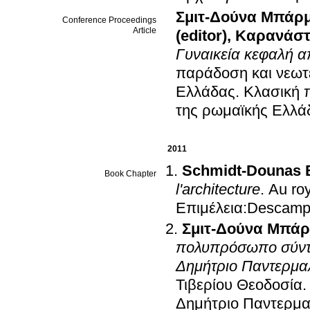
Σμιτ-Δούνα Μπάρ
Conference Proceedings
Article
(editor)
,
Καρανάστη
Γυναικεία κεφαλή α
παράδοση και νεωτε
Ελλάδας
.
Κλασική π
της ρωμαϊκής Ελλά
2011
Schmidt-Dounas B
Book Chapter
l'architecture
.
Au ro
Επιμέλεια:Descamp
Σμιτ-Δούνα Μπάρ
πολυπρόσωπο σύνταγ
Δημήτριο Παντερμα
Τιβερίου Θεοδοσία
Δημήτριο Παντερμ