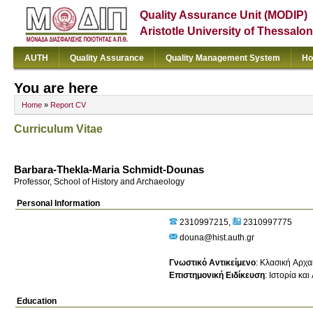
Quality Assurance Unit (MODIP)
Aristotle University of Thessalon
AUTH
Quality Assurance
Quality Management System
Ho
You are here
Home
»
Report CV
Curriculum Vitae
Barbara-Thekla-Maria Schmidt-Dounas
Professor, School of History and Archaeology
Personal Information
2310997215
2310997775
douna@hist.auth.gr
Γνωστικό Αντικείμενο
:
Κλασική Αρχα
Επιστημονική Ειδίκευση
:
Ιστορία και
Education