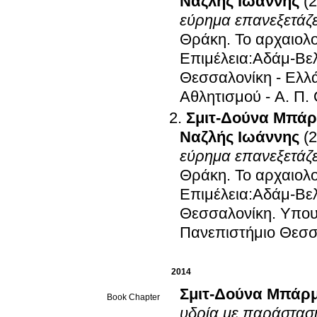
Ναζλής Ιωάννης
(
εύρημα επανεξετάζε
Θράκη
.
Το αρχαιολ
Επιμέλεια:Αδάμ-Βε
Θεσσαλονίκη - Ελλ
Αθλητισμού - Α. Π.
Σμιτ-Δούνα Μπά
Ναζλής Ιωάννης
(
εύρημα επανεξετάζε
Θράκη
.
Το αρχαιολ
Επιμέλεια:Αδάμ-Βελ
Θεσσαλονίκη
.
Υπουρ
Πανεπιστήμιο Θεσσ
2014
Σμιτ-Δούνα Μπάρ
Book Chapter
υδρία με παράστασ