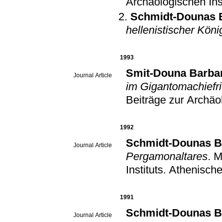
Archäologischen Ins
Schmidt-Dounas B
hellenistischer Kön
1993
Smit-Douna Barba
Journal Article
im Gigantomachiefr
Beiträge zur Archäo
1992
Schmidt-Dounas B
Journal Article
Pergamonaltares
.
M
Instituts. Athenisch
1991
Schmidt-Dounas B
Journal Article