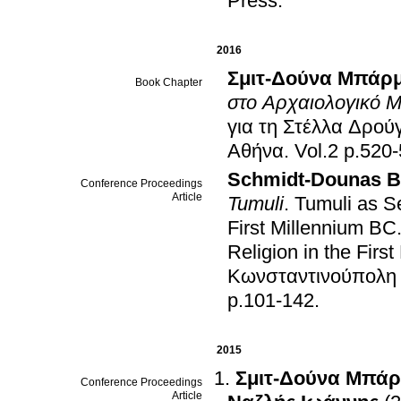
Press
.
2016
Σμιτ-Δούνα Μπάρ
Book Chapter
στο Αρχαιολογικό Μ
για τη Στέλλα Δρού
Αθήνα
.
Vol.2 p.5
Schmidt-Dounas B
Conference Proceedings
Article
Tumuli
.
Tumuli as Se
First Millennium BC
Religion in the Firs
Κωνσταντινούπολη 
p.101-142
.
2015
Σμιτ-Δούνα Μπά
Conference Proceedings
Article