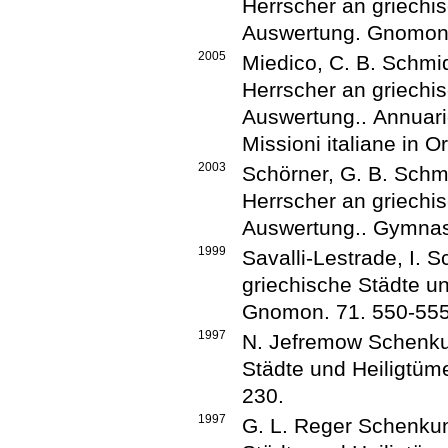
Herrscher an griechis
Auswertung
.
Gnomo
2005
Miedico, C.
B. Schmi
Herrscher an griechis
Auswertung.
.
Annuari
Missioni italiane in O
2003
Schörner, G.
B. Schm
Herrscher an griechis
Auswertung.
.
Gymna
1999
Savalli-Lestrade, I.
Sc
griechische Städte u
Gnomon
.
71
.
550-55
1997
N. Jefremow
Schenku
Städte und Heiligtüm
230
.
1997
G. L. Reger
Schenkun