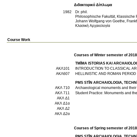
Διδακτορικό Δίπλωμα
1982
Dr. phil.
Philosophische Fakultät, Klassische
Johann Wolfgang von Goethe, Frank
Κλασική Αρχαιολογία
Course Work
Courses of Winter semester of 201
TMĪMA ISTORIAS KAI ARCΗAIOLO
ΑΚΛ101
INTRODUCTION TO CLASSICAL 
ΑΚΛ607
HELLINISTIC AND ROMAN PERIOD
PMS STĪN ARCΗAIOLOGIA, TECΗNĪ
ΑΚΛ 710
Αrchaeological monuments and their 
ΑΚΛ 711
Student Practice: Monuments and the
ΑΚΛ Δ1
ΑΚΛ Δ1α
ΑΚΛ Δ2
ΑΚΛ Δ2α
Courses of Spring semester of 201
PMS STĪN ARCΗAIOLOGIA, TECΗNĪ