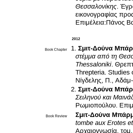
Θεσσαλονίκης
.
Έγρα
εικονογραφίας προς
Επιμέλεια:Πάνος Β
2012
Σμιτ-Δούνα Μπά
Book Chapter
στέμμα από τη Θεσσ
Thessaloniki
.
Θρεπτ
Threpteria. Studies
Νίγδελης, Π., Αδάμ
Σμιτ-Δούνα Μπά
Σειληνού και Μαινά
Ρωμιοπούλου
.
Επιμ
Σμιτ-Δούνα Μπάρ
Book Review
tombe aux Erotes et 
Αρχαιογνωσία
.