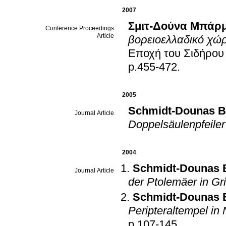
2007
Σμιτ-Δούνα Μπάρ
Conference Proceedings
Article
βορειοελλαδικό χώ
Εποχή του Σιδήρου 
p.455-472
.
2005
Schmidt-Dounas B
Journal Article
Doppelsäulenpfeiler
2004
Schmidt-Dounas B
Journal Article
der Ptolemäer in Gr
Schmidt-Dounas B
Peripteraltempel in
p.107-145
.