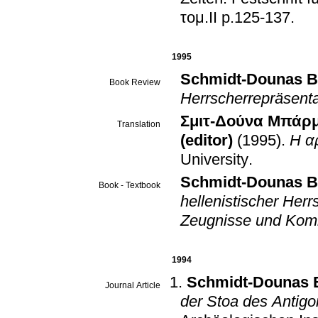
τομ.II p.125-137
.
1995
Schmidt-Dounas B
Book Review
Herrscherrepräsenta
Σμιτ-Δούνα Μπάρ
Translation
(editor)
(1995)
.
Η α
University
.
Schmidt-Dounas B
Book - Textbook
hellenistischer Herr
Zeugnisse und Kom
1994
Schmidt-Dounas B
Journal Article
der Stoa des Antig