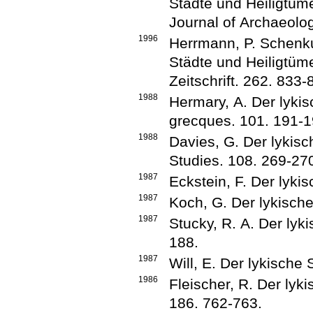
Städte und Heiligtüm
Journal of Archaeolo
1996
Herrmann, P.
Schenku
Städte und Heiligtüm
Zeitschrift
.
262
.
833-
1988
Hermary, A.
Der lyki
grecques
.
101
.
191-1
1988
Davies, G.
Der lykis
Studies
.
108
.
269-27
1987
Eckstein, F.
Der lyki
1987
Koch, G.
Der lykisch
1987
Stucky, R. A.
Der lyk
188
.
1987
Will, E.
Der lykische
1986
Fleischer, R.
Der lyk
186
.
762-763
.