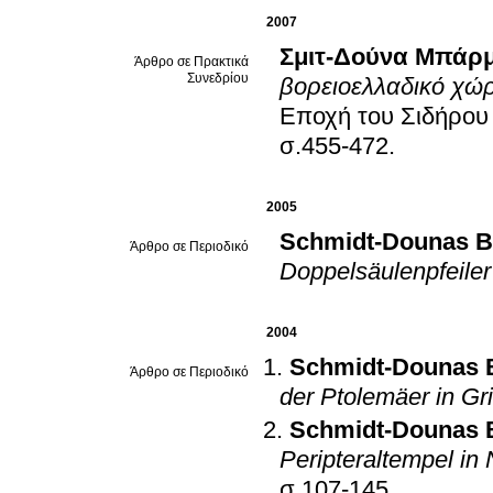
2007
Σμιτ-Δούνα Μπάρ
Άρθρο σε Πρακτικά
Συνεδρίου
βορειοελλαδικό χώ
Εποχή του Σιδήρου 
σ.455-472
.
2005
Schmidt-Dounas B
Άρθρο σε Περιοδικό
Doppelsäulenpfeiler
2004
Schmidt-Dounas B
Άρθρο σε Περιοδικό
der Ptolemäer in Gr
Schmidt-Dounas B
Peripteraltempel in
σ.107-145
.