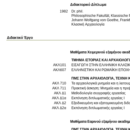
Διδακτορικό Δίπλωμα
1982
Dr. phil.
Philosophische Fakultät, Klassische
Johann Wolfgang von Goethe, Frank
Κλασική Αρχαιολογία
Διδακτικό Έργο
Μαθήματα Χειμερινού εξαμήνου ακαδ
ΤΜΗΜΑ ΙΣΤΟΡΙΑΣ KAI ΑΡΧΑΙΟΛΟΓ
ΑΚΛ101
ΕΙΣΑΓΩΓΗ ΣΤΗΝ ΕΛΛΗΝΙΚΗ ΚΛΑΣΙ
ΑΚΛ607
ΕΛΛΗΝΙΣΤΙΚΗ ΚΑΙ ΡΩΜΑΪΚΗ ΕΠΟΧ
ΠΜΣ ΣΤΗΝ ΑΡΧΑΙΟΛΟΓΙΑ, ΤΕΧΝΗ Κ
ΑΚΛ 710
Τα αρχαιολογικά μνημεία και η λειτου
ΑΚΛ 711
Πρακτική άσκηση: Μνημεία και η προ
ΑΚΛ Δ1
Μεθοδολογία συγγραφής εργασίας
ΑΚΛ Δ1α
Εκπόνηση διπλωματικής εργαίας Ι
ΑΚΛ Δ2
Εξειδικευμένη και εξατομικευμένη διδ
ΑΚΛ Δ2α
Εκπόνηση διπλωματικής εργαίας Ι
Μαθήματα Εαρινού εξαμήνου ακαδημ
ΠΜΣ ΣΤΗΝ ΑΡΧΑΙΟΛΟΓΙΑ, ΤΕΧΝΗ Κ