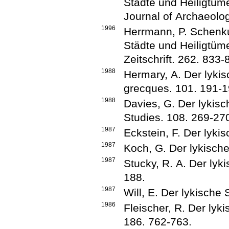
Städte und Heiligtüm
Journal of Archaeolo
1996
Herrmann, P.
Schenku
Städte und Heiligtüm
Zeitschrift
.
262
.
833-
1988
Hermary, A.
Der lyki
grecques
.
101
.
191-1
1988
Davies, G.
Der lykis
Studies
.
108
.
269-27
1987
Eckstein, F.
Der lyki
1987
Koch, G.
Der lykisch
1987
Stucky, R. A.
Der lyk
188
.
1987
Will, E.
Der lykische
1986
Fleischer, R.
Der lyk
186
.
762-763
.