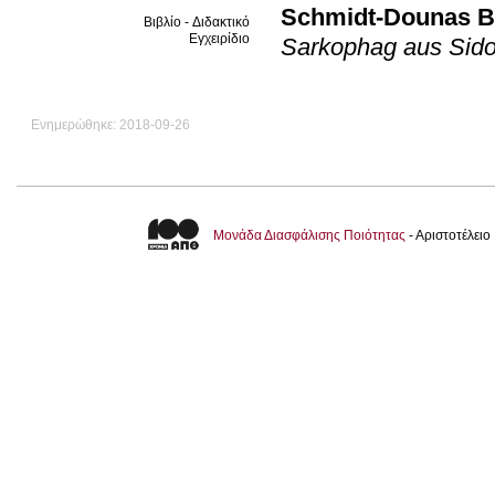
Schmidt-Dounas B
Βιβλίο - Διδακτικό
Εγχειρίδιο
Sarkophag aus Sid
Ενημερώθηκε: 2018-09-26
Μονάδα Διασφάλισης Ποιότητας
- Αριστοτέλει