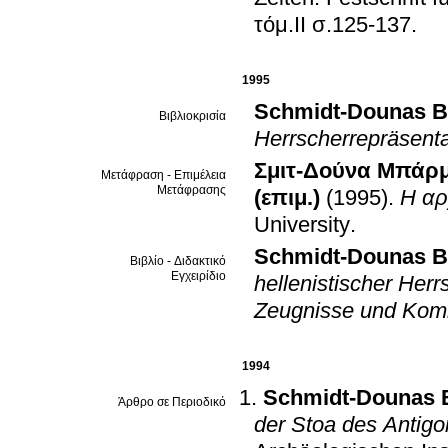
τόμ.II σ.125-137
.
1995
Schmidt-Dounas B
Βιβλιοκρισία
Herrscherrepräsenta
Σμιτ-Δούνα Μπάρ
Μετάφραση - Επιμέλεια
Μετάφρασης
(επιμ.)
(1995)
.
Η αρ
University
.
Schmidt-Dounas B
Βιβλίο - Διδακτικό
Εγχειρίδιο
hellenistischer Herr
Zeugnisse und Kom
1994
Schmidt-Dounas B
Άρθρο σε Περιοδικό
der Stoa des Antig