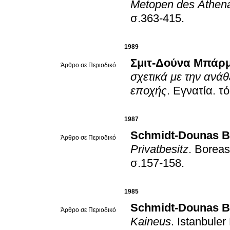
Metopen des Athena
σ.363-415
.
1989
Σμιτ-Δούνα Μπάρ
Άρθρο σε Περιοδικό
σχετικά με την ανά
εποχής
.
Εγνατία
.
1987
Schmidt-Dounas B
Άρθρο σε Περιοδικό
Privatbesitz
.
Boreas
σ.157-158
.
1985
Schmidt-Dounas B
Άρθρο σε Περιοδικό
Kaineus
.
Istanbuler