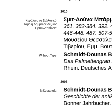
2010
Σμιτ-Δούνα Μπάρ
Κεφάλαιο σε Συλλογικό
Τόμο ή Λήμμα σε Λεξικό/
361. 382-384. 392. 
Εγκυκλοπαίδεια
446-448. 487. 507-
Μουσείου Θεσσαλονί
Τιβερίου, Εμμ. Βου
Schmidt-Dounas B
Without Type
Das Palmettengrab 
Rhein
.
Deutsches Ar
2008
Schmidt-Dounas B
Βιβλιοκρισία
Geschichte der antik
Bonner Jahrbücher