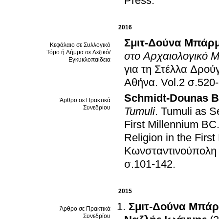
Press
.
2016
Σμιτ-Δούνα Μπάρ
Κεφάλαιο σε Συλλογικό
Τόμο ή Λήμμα σε Λεξικό/
στο Αρχαιολογικό Μ
Εγκυκλοπαίδεια
για τη Στέλλα Δρού
Αθήνα
.
Vol.2 σ.5
Schmidt-Dounas B
Άρθρο σε Πρακτικά
Συνεδρίου
Tumuli
.
Tumuli as Se
First Millennium BC
Religion in the Firs
Κωνσταντινούπολη 
σ.101-142
.
2015
Σμιτ-Δούνα Μπά
Άρθρο σε Πρακτικά
Συνεδρίου