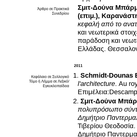
Σμιτ-Δούνα Μπάρ
Άρθρο σε Πρακτικά
Συνεδρίου
(επιμ.)
,
Καρανάστη 
κεφαλή από το ανατ
και νεωτερικά στοι
παράδοση και νεωτε
Ελλάδας
.
Θεσσαλον
2011
Schmidt-Dounas B
Κεφάλαιο σε Συλλογικό
Τόμο ή Λήμμα σε Λεξικό/
l'architecture
.
Au ro
Εγκυκλοπαίδεια
Επιμέλεια:Descamp
Σμιτ-Δούνα Μπάρ
πολυπρόσωπο σύνταγ
Δημήτριο Παντερμα
Τιβερίου Θεοδοσία
Δημήτριο Παντερμ