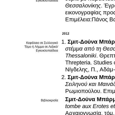
Εγκυκλοπαίδεια
Θεσσαλονίκης
.
Έγρα
εικονογραφίας προς
Επιμέλεια:Πάνος Β
2012
Σμιτ-Δούνα Μπά
Κεφάλαιο σε Συλλογικό
Τόμο ή Λήμμα σε Λεξικό/
στέμμα από τη Θεσσ
Εγκυκλοπαίδεια
Thessaloniki
.
Θρεπτ
Threpteria. Studies
Νίγδελης, Π., Αδάμ
Σμιτ-Δούνα Μπά
Σειληνού και Μαινά
Ρωμιοπούλου
.
Επιμ
Σμιτ-Δούνα Μπάρ
Βιβλιοκρισία
tombe aux Erotes et 
Αρχαιογνωσία
.