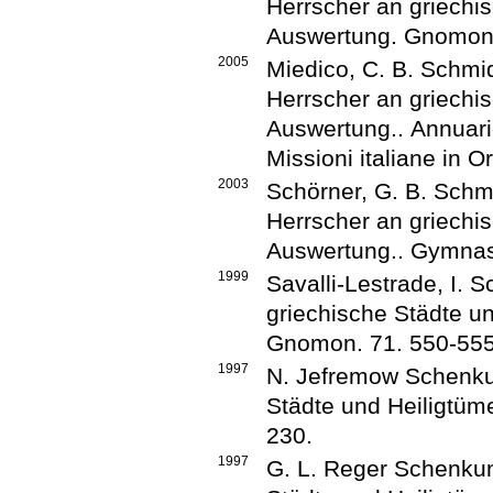
Herrscher an griechis
Auswertung
.
Gnomo
2005
Miedico, C.
B. Schmi
Herrscher an griechis
Auswertung.
.
Annuari
Missioni italiane in O
2003
Schörner, G.
B. Schm
Herrscher an griechis
Auswertung.
.
Gymna
1999
Savalli-Lestrade, I.
Sc
griechische Städte u
Gnomon
.
71
.
550-55
1997
N. Jefremow
Schenku
Städte und Heiligtüm
230
.
1997
G. L. Reger
Schenkun