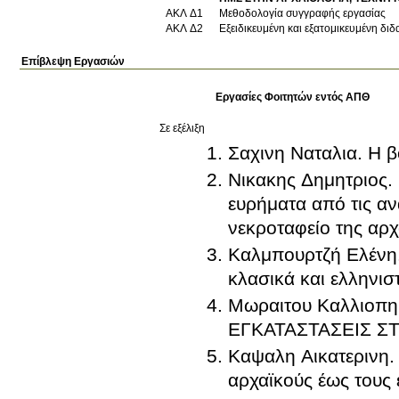
ΑΚΛ Δ1
Μεθοδολογία συγγραφής εργασίας
ΑΚΛ Δ2
Εξειδικευμένη και εξατομικευμένη διδ
Επίβλεψη Εργασιών
Εργασίες Φοιτητών εντός ΑΠΘ
Σε εξέλιξη
Σαχινη Ναταλια. Η β
Νικακης Δημητριος.
ευρήματα από τις α
νεκροταφείο της αρ
Καλμπουρτζή Ελένη. 
κλασικά και ελληνισ
Μωραιτου Καλλιοπ
ΕΓΚΑΤΑΣΤΑΣΕΙΣ Σ
Καψαλη Αικατερινη. 
αρχαϊκούς έως τους 