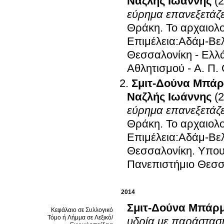
Ναζλής Ιωάννης
(
εύρημα επανεξετάζε
Θράκη
.
Το αρχαιολ
Επιμέλεια:Αδάμ-Βε
Θεσσαλονίκη - Ελλ
Αθλητισμού - Α. Π.
Σμιτ-Δούνα Μπά
Ναζλής Ιωάννης
(
εύρημα επανεξετάζε
Θράκη
.
Το αρχαιολ
Επιμέλεια:Αδάμ-Βελ
Θεσσαλονίκη
.
Υπουρ
Πανεπιστήμιο Θεσσ
2014
Σμιτ-Δούνα Μπάρ
Κεφάλαιο σε Συλλογικό
Τόμο ή Λήμμα σε Λεξικό/
υδρία με παράστασ