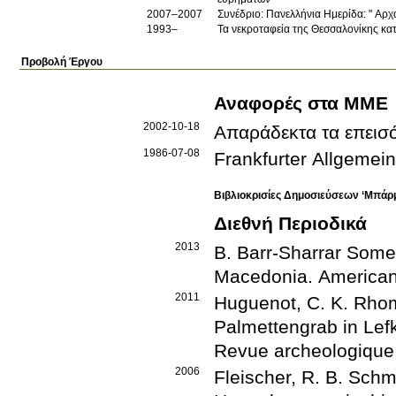
2007–2007
Συνέδριο: Πανελλήνια Ημερίδα: " Αρχ
1993–
Τα νεκροταφεία της Θεσσαλονίκης κα
Προβολή Έργου
Αναφορές στα ΜΜΕ
2002-10-18
Απαράδεκτα τα επεισ
1986-07-08
Frankfurter Allgemei
Βιβλιοκρισίες Δημοσιεύσεων ‘Μπάρ
Διεθνή Περιοδικά
2013
B. Barr-Sharrar
Some 
Macedonia
.
American
2011
Huguenot, C.
K. Rhom
Palmettengrab in Lef
Revue archeologique
2006
Fleischer, R.
B. Schm