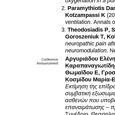
oxygenation in a po
Paramythiotis Dan
Kotzampassi K
(20
ventilation
.
Annals o
Theodosiadis P
,
S
Goroszeniuk T
,
Ko
neuropathic pain aft
neuromodulation
.
N
Αργυριάδου Ελέν
Conference
Announcement
Καραπαναγιωτίδη
Θωμαΐδου Ε
,
Γροσ
Κοσμίδου Μαρία-
Εκτίμηση της επίδρ
συμβατική εξωσωματ
ασθενών που υποβά
επαναιμάτωσης – π
Συνέδριο
.
Θεσσαλον