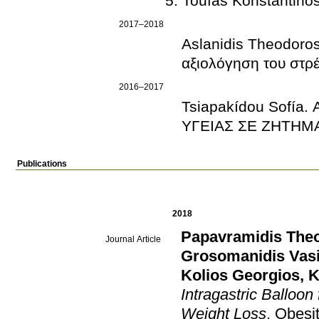
Toufas Konstantinos
2017–2018
Aslanidis Theodoros
αξιολόγηση του στρέ
2016–2017
Tsiapakídou Sofí
ΥΓΕΙΑΣ ΣΕ ΖΗΤΗΜ
Publications
2018
Papavramidis The
Journal Article
Grosomanidis Vasi
Kolios Georgios
,
K
Intragastric Balloo
Weight Loss
.
Obesi