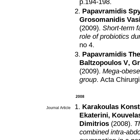
p.194-198
.
Papavramidis Sp
Grosomanidis Vasi
(2009)
.
Short-term f
role of probiotics du
no 4
.
Papavramidis Th
Baltzopoulos V
,
Gr
(2009)
.
Mega-obese 
group
.
Acta Chirurg
2008
Karakoulas Konst
Journal Article
Ekaterini
,
Kouvelas
Dimitrios
(2008)
.
T
combined intra-abdo