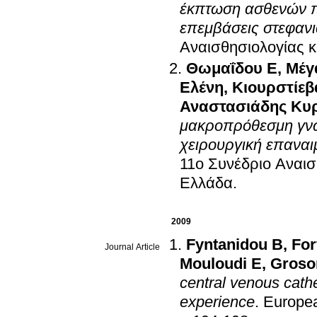
έκπτωση ασθενών π
επεμβάσεις στεφαν
Αναισθησιολογίας κ
Θωμαΐδου Ε
,
Μέγ
Ελένη
,
Κιουρστίεβ
Αναστασιάδης Κυ
μακροπρόθεσμη γνω
χειρουργική επαναι
11ο Συνέδριο Αναισ
Ελλάδα
.
2009
Fyntanidou B
,
For
Journal Article
Mouloudi E
,
Groso
central venous cath
experience
.
Europea