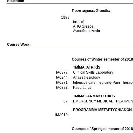
Education
Προπτυχιακές Σπουδές
1989
Ιατρική
ΑΠΘ
Greece
Αναισθησιολογία
Course Work
Courses of Winter semester of 201
TMĪMA IATRIKĪS
IA0377
Clinical Skills Laboratory
ΙΑ0244
Anaesthesiology
ΙΑ0271
Intensive care medicine-Pain Therap
ΙΑ0323
Paediatrics
TMĪMA FARMAKEUTIKĪS
67
EMERGENCY MEDICAL TREATME
PROGRAMMA METAPTYCΗIAKŌN SPO
ΙΜΑ013
Courses of Spring semester of 201