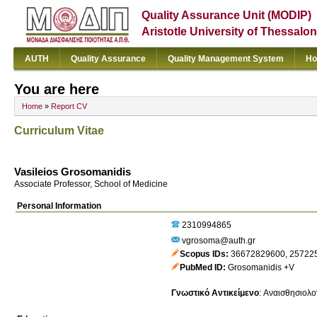
Quality Assurance Unit (MODIP)
Aristotle University of Thessalon
AUTH
Quality Assurance
Quality Management System
Ho
You are here
Home
»
Report CV
Curriculum Vitae
Vasileios Grosomanidis
Associate Professor, School of Medicine
Personal Information
2310994865
vgrosoma@auth.gr
Scopus IDs
36672829600
,
25722
PubMed ID
Grosomanidis +V
Γνωστικό Αντικείμενο
:
Αναισθησιολο