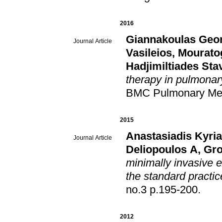
2016
Giannakoulas Geo
Journal Article
Vasileios
,
Mourato
Hadjimiltiades Sta
therapy in pulmonar
BMC Pulmonary Me
2015
Anastasiadis Kyri
Journal Article
Deliopoulos A
,
Gro
minimally invasive 
the standard practic
no.3 p.195-200
.
2012