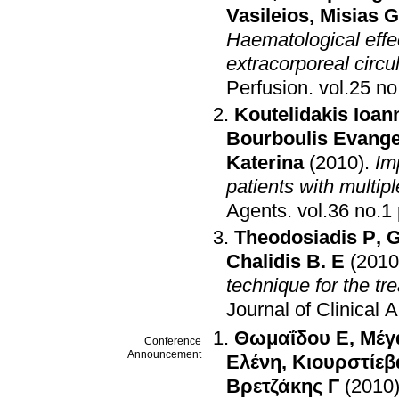
Vasileios
,
Misias G
Haematological effe
extracorporeal circu
Perfusion
.
Koutelidakis Ioan
Bourboulis Evange
Katerina
(2010)
.
Imp
patients with multipl
Agents
.
Theodosiadis P
,
G
Chalidis B. E
(2010
technique for the tr
Journal of Clinical 
Θωμαΐδου Ε
,
Μέγ
Conference
Announcement
Ελένη
,
Κιουρστίεβ
Βρετζάκης Γ
(2010