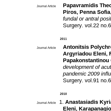
Papavramidis The
Journal Article
Piros
,
Penna Sofia
fundal or antral posi
Surgery
.
2011
Antonitsis Polychr
Journal Article
Argyriadou Eleni
,
Papakonstantinou 
development of acute 
pandemic 2009 influ
Surgery
.
2010
Anastasiadis Kyr
Journal Article
Eleni
,
Karapanagio