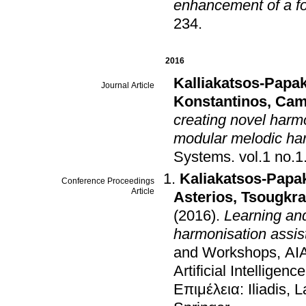
enhancement of a f
234
.
2016
Kalliakatsos-Papa
Journal Article
Konstantinos
,
Cam
creating novel harm
modular melodic ha
Systems
.
vol.1 no.1
Kaliakatsos-Papa
Conference Proceedings
Article
Asterios
,
Tsougkra
(2016)
.
Learning and
harmonisation assis
and Workshops, AIA
Artificial Intellige
Επιμέλεια: Iliadis, 