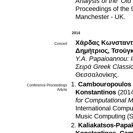
Analysis of the ‘Old
Proceedings of th
Manchester - UK
.
2014
Χάρδας Κωνσταντ
Concert
Δημήτριος
,
Τσούγ
Y.A. Papaioannou: I
Σειρά Greek Classic
Θεσσαλονίκης
.
Cambouropoulos 
Conference Proceedings
Article
Konstantinos
(201
for Computational M
International Comp
Music Computing (
Kaliakatsos-Papa