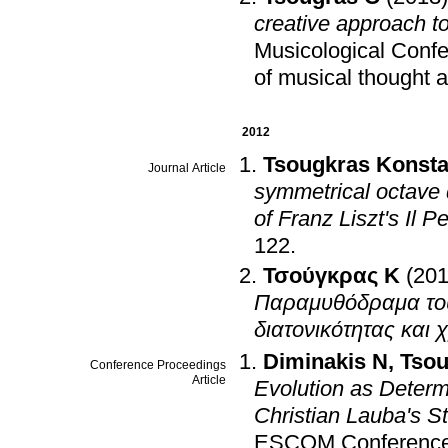
creative approach t
Musicological Confe
of musical thought a
2012
Tsougkras Konsta
Journal Article
symmetrical octave d
of Franz Liszt's Il 
122
.
Τσούγκρας K
(201
Παραμυθόδραμα του
διατονικότητας και
Diminakis N
,
Tsou
Conference Proceedings
Article
Evolution as Determ
Christian Lauba's S
ESCOM Conferenc