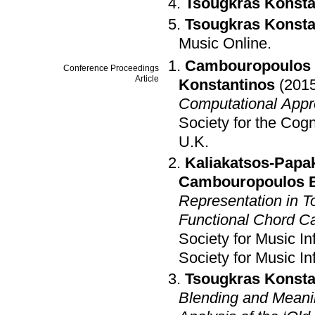
Tsougkras Konsta
Tsougkras Konsta
Music Online
.
Cambouropoulos 
Conference Proceedings
Article
Konstantinos
(201
Computational App
Society for the Co
U.K
.
Kaliakatsos-Papa
Cambouropoulos E
Representation in 
Functional Chord C
Society for Music I
Society for Music In
Tsougkras Konsta
Blending and Meanin