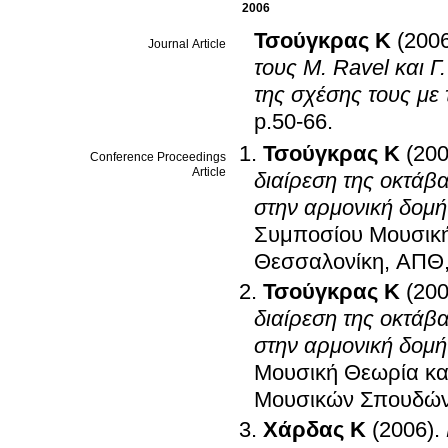
2006
Τσούγκρας K
(200
Journal Article
τους M. Ravel και Γ
της σχέσης τους με 
p.50-66
.
Τσούγκρας K
(200
Conference Proceedings
Article
διαίρεση της οκτάβ
στην αρμονική δομή 
Συμποσίου Μουσική
Θεσσαλονίκη, ΑΠΘ
Τσούγκρας K
(200
διαίρεση της οκτάβ
στην αρμονική δομή 
Μουσική Θεωρία κα
Μουσικών Σπουδών
Χάρδας Κ
(2006)
.