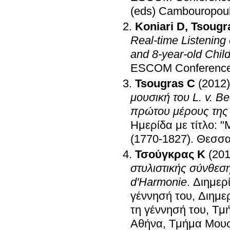
(eds) Cambouropoul
Koniari D
,
Tsougr
Real-time Listenin
and 8-year-old Chil
ESCOM Conferenc
Tsougras C
(2012)
μουσική του L. v. B
πρώτου μέρους της 
Ημερίδα με τίτλο: 
(1770-1827)
.
Θεσσαλ
Τσούγκρας K
(201
στυλιστικής σύνθεση
d'Harmonie
.
Διημερί
γέννησή του, Διημε
τη γέννησή του, T
Αθήνα, Tμήμα Mου