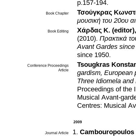
p.157-194
.
Τσούγκρας Κωνστ
Book Chapter
μουσική του 20ου α
Χάρδας Κ. (editor)
Book Editing
(2010)
.
Πρακτικά το
Avant Gardes since
since 1950
.
Tsougkras Konstan
Conference Proceedings
Article
gardism, European p
Three Idiomela and
Proceedings of the 
Musical Avant-gard
Centres: Musical Av
2009
Cambouropoulos 
Journal Article