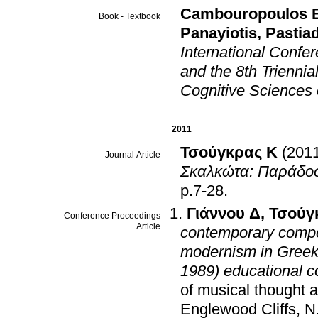
Cambouropoulos E
Book - Textbook
Panayiotis
,
Pastia
International Confe
and the 8th Triennia
Cognitive Sciences
2011
Τσούγκρας K
(201
Journal Article
Σκαλκώτα: Παράδοση
p.7-28
.
Γιάννου Δ
,
Τσούγ
Conference Proceedings
Article
contemporary compos
modernism in Greek 
1989) educational c
of musical thought a
Englewood Cliffs, 