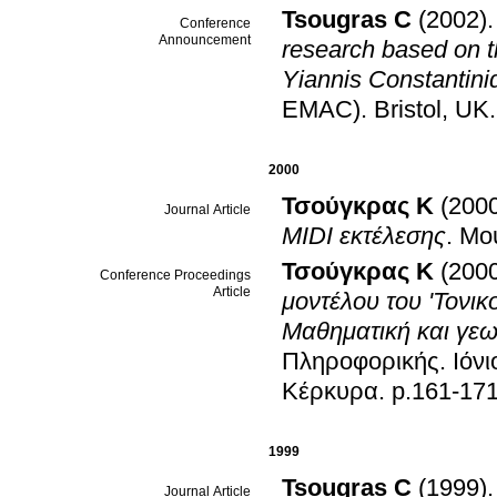
Tsougras C
(2002)
Conference
Announcement
research based on th
Yiannis Constantini
EMAC)
.
Bristol, UK
.
2000
Τσούγκρας K
(200
Journal Article
MIDI εκτέλεσης
.
Μο
Τσούγκρας K
(200
Conference Proceedings
Article
μοντέλου του 'Τονικ
Μαθηματική και γε
Πληροφορικής
.
Ιόν
Κέρκυρα
.
p.161-17
1999
Tsougras C
(1999)
Journal Article