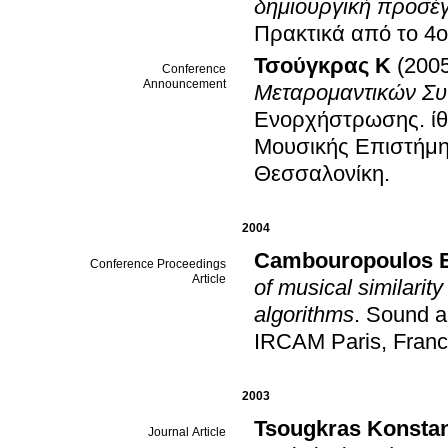
δημιουργική προσέγ
Πρακτικά από το 4
Τσούγκρας K
(200
Conference
Announcement
Μεταρομαντικών Συ
Ενορχήστρωσης
.
ί
Μουσικής Επιστήμη
Θεσσαλονίκη
.
2004
Cambouropoulos E
Conference Proceedings
Article
of musical similarit
algorithms
.
Sound a
IRCAM Paris, Fran
2003
Tsougkras Konstan
Journal Article