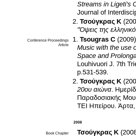
Streams in Ligeti's
Journal of Interdisc
Τσούγκρας K
(200
"Όψεις της ελληνικό
Tsougras C
(2009)
Conference Proceedings
Article
Music with the use o
Space and Prolongat
Louhivuori J
.
7th Tr
p.531-539
.
Τσούγκρας K
(200
20ου αιώνα
.
Hμερίδ
Παραδοσιακής Mουσ
TEI Hπείρου
.
Άρτα,
2008
Τσούγκρας K
(200
Book Chapter