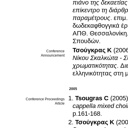
πιάνο της δεκαετία
επίκεντρο τη διάρθ
παραμέτρους
.
επιμ
δωδεκαφθογγικά έργ
ΑΠΘ
.
Θεσσαλονίκη
Σπουδών
.
Τσούγκρας K
(200
Conference
Announcement
Νίκου Σκαλκώτα - Σ
χρωματικότητας
.
Δι
ελληνικότητας στη 
2005
Tsougras C
(2005)
Conference Proceedings
Article
cappella mixed choi
p.161-168
.
Τσούγκρας K
(200