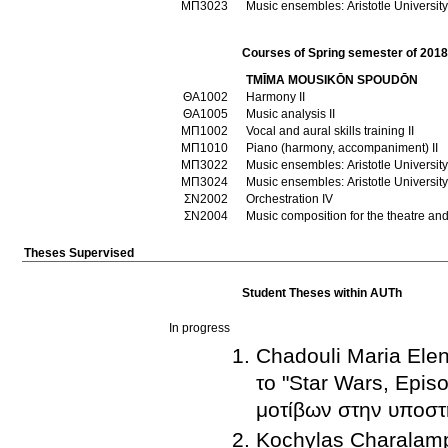
ΜΠ3023
Music ensembles: Aristotle University 
Courses of Spring semester of 201
TMĪMA MOUSIKŌN SPOUDŌN
ΘΑ1002
Harmony II
ΘΑ1005
Music analysis II
ΜΠ1002
Vocal and aural skills training II
ΜΠ1010
Piano (harmony, accompaniment) IΙ
ΜΠ3022
Music ensembles: Aristotle University
ΜΠ3024
Music ensembles: Aristotle University
ΣΝ2002
Orchestration IV
ΣΝ2004
Music composition for the theatre an
Theses Supervised
Student Theses within AUTh
In progress
Chadouli Maria Elen
το "Star Wars, Epis
μοτίβων στην υποστ
Kochylas Charalamp