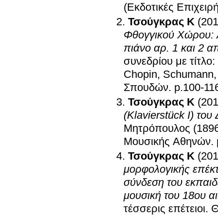
(Eκδοτικές Eπιχειρή
Τσούγκρας K
(201
Φθογγικού Χώρου: Α
πιάνο αρ. 1 και 2 α
συνεδρίου με τίτλο: 
Chopin, Schumann,
Σπουδών
.
p.100-11
Τσούγκρας K
(201
(Klavierstück I) τ
Μητρόπουλος (1896
Μουσικής Αθηνών
.
Τσούγκρας K
(201
μορφολογικής επέκτ
σύνδεση του εκπαιδε
μουσική του 18ου α
τέσσερις επέτειοι
.
Θ