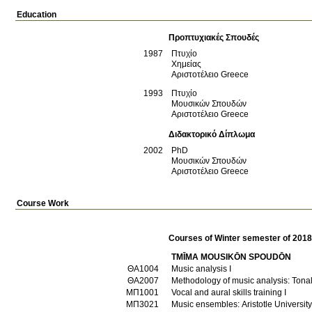
Education
Προπτυχιακές Σπουδές
1987
Πτυχίο
Χημείας
Αριστοτέλειο
Greece
1993
Πτυχίο
Μουσικών Σπουδών
Αριστοτέλειο
Greece
Διδακτορικό Δίπλωμα
2002
PhD
Μουσικών Σπουδών
Αριστοτέλειο
Greece
Course Work
Courses of Winter semester of 201
TMĪMA MOUSIKŌN SPOUDŌN
ΘΑ1004
Music analysis I
ΘΑ2007
Methodology of music analysis: Tona
ΜΠ1001
Vocal and aural skills training I
ΜΠ3021
Music ensembles: Aristotle University