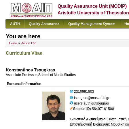
Quality Assurance Unit (MODIP)
Aristotle University of Thessalon
AUTH
Quality Assurance
Quality Management System
Ho
You are here
Home
»
Report CV
Curriculum Vitae
Konstantinos Tsougkras
Associate Professor, School of Music Studies
Personal Information
2310991803
tsougras@mus.auth.gr
users.auth.gr/tsougras
Scopus ID
56407161500
Γνωστικό Αντικείμενο
:
Συστηματική 
Επιστημονική Ειδίκευση
:
Μουσική κα