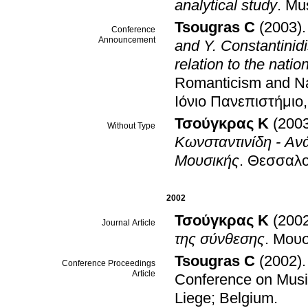
analytical study
.
Mus
Tsougras C
(2003)
Conference
Announcement
and Y. Constantinidi
relation to the nati
Romanticism and Na
Ιόνιο Πανεπιστήμιο
Τσούγκρας K
(200
Without Type
Κωνσταντινίδη - Αν
Μουσικής
.
Θεσσαλο
2002
Τσούγκρας K
(200
Journal Article
της σύνθεσης
.
Μουσ
Tsougras C
(2002)
Conference Proceedings
Article
Conference on Music
Liege; Belgium
.