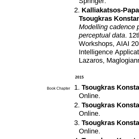
Springer
.
Kalliakatsos-Pap
Tsougkras Konstan
Modelling cadence p
perceptual data
.
12t
Workshops, AIAI 2
Intelligence Applica
Lazaros, Maglogianni
2015
Tsougkras Konsta
Book Chapter
Online
.
Tsougkras Konsta
Online
.
Tsougkras Konsta
Online
.