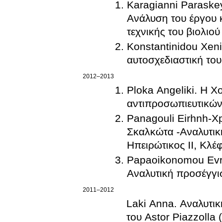
Karagianni Paraskeyh
Ανάλυση του έργου κ
τεχνικής του βιολιού
Konstantinidou Xeni
αυτοσχεδιαστική του
2012–2013
Ploka Angeliki. H Χ
αντιπροσωπιευτικώ
Panagouli Eirhnh-Xp
Σκαλκώτα -Αναλυτικ
Ηπειρώτικος ΙΙ, Κλέφ
Papaoikonomou Evryd
Αναλυτική προσέγγισ
2011–2012
Laki Anna. Αναλυτι
του Astor Piazzolla