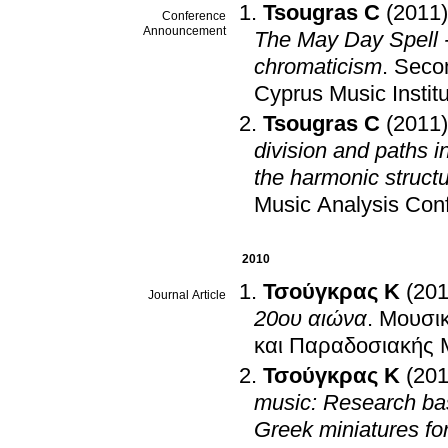
Tsougras C
(2011)
Conference
Announcement
The May Day Spell -
chromaticism
.
Secon
Cyprus Music Instit
Tsougras C
(2011)
division and paths i
the harmonic structu
Music Analysis Co
2010
Τσούγκρας K
(201
Journal Article
20ου αιώνα
.
Μουσικ
και Παραδοσιακής 
Τσούγκρας K
(201
music: Research bas
Greek miniatures for