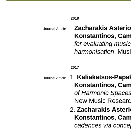
2018
Zacharakis Asteri
Journal Article
Konstantinos
,
Cam
for evaluating music
harmonisation
.
Musi
2017
Kaliakatsos-Papa
Journal Article
Konstantinos
,
Cam
of Harmonic Spaces 
New Music Resear
Zacharakis Asteri
Konstantinos
,
Cam
cadences via concep