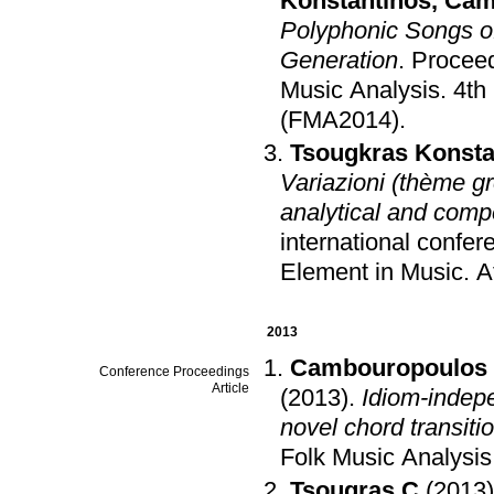
Konstantinos
,
Cam
Polyphonic Songs of
Generation
.
Proceed
Music Analysis
.
4th
(FMA2014)
.
Tsougkras Konsta
Variazioni (thème gr
analytical and comp
international confe
Element in Music
.
A
2013
Cambouropoulos 
Conference Proceedings
Article
(2013)
.
Idiom-indep
novel chord transiti
Folk Music Analysi
Tsougras C
(2013)