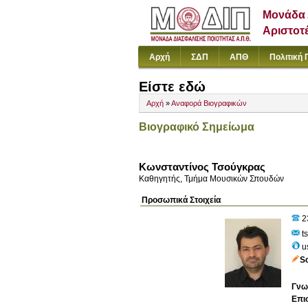
Μονάδα 
Αριστοτ
Αρχή
ΣΔΠ
ΑΠΘ
Πολιτική 
Είστε εδώ
Αρχή
»
Αναφορά Βιογραφικών
Βιογραφικό Σημείωμα
Κωνσταντίνος Τσούγκρας
Καθηγητής, Τμήμα Μουσικών Σπουδών
Προσωπικά Στοιχεία
2
t
u
S
Γνω
Επι