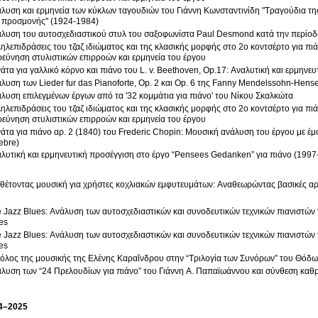
λυση και ερμηνεία των κύκλων ταγουδιών του Γιάννη Κωνσταντινίδη "Τραγούδια τη
 προσμονής" (1924-1984)
λυση του αυτοσχεδιαστικού στυλ του σαξοφωνίστα Paul Desmond κατά την περίοδό
ηλεπιδράσεις του τζαζ ιδιώματος και της κλασικής μορφής στο 2ο κοντσέρτο για πιά
ρεύνηση στυλιστικών επιρροών και ερμηνεία του έργου
άτα για γαλλικό κόρνο και πιάνο του L. v. Beethoven, Op.17: Αναλυτική και ερμηνε
λυση των Lieder fur das Pianoforte, Op. 2 και Op. 6 της Fanny Mendelssohn-Hens
λυση επιλεγμένων έργων από τα '32 κομμάτια για πιάνο' του Νίκου Σκαλκώτα
ηλεπιδράσεις του τζαζ ιδιώματος και της κλασικής μορφής στο 2ο κοντσέρτο για πιά
ρεύνηση στυλιστικών επιρροών και ερμηνεία του έργου
άτα για πιάνο αρ. 2 (1840) του Frederic Chopin: Μουσική ανάλυση του έργου με έ
ebre)
λυτική και ερμηνευτική προσέγγιση στο έργο “Pensees Gedanken” για πιάνο (199
θέτοντας μουσική για χρήστες κοχλιακών εμφυτευμάτων: Αναθεωρώντας βασικές αρ
 Jazz Blues: Ανάλυση των αυτοσχεδιαστικών και συνοδευτικών τεχνικών πιανιστών
es
 Jazz Blues: Ανάλυση των αυτοσχεδιαστικών και συνοδευτικών τεχνικών πιανιστών
es
όλος της μουσικής της Ελένης Καραΐνδρου στην “Τριλογία των Συνόρων” του Θό
λυση των “24 Πρελουδίων για πιάνο” του Γιάννη Α. Παπαϊωάννου και σύνθεση καθρ
4–2025