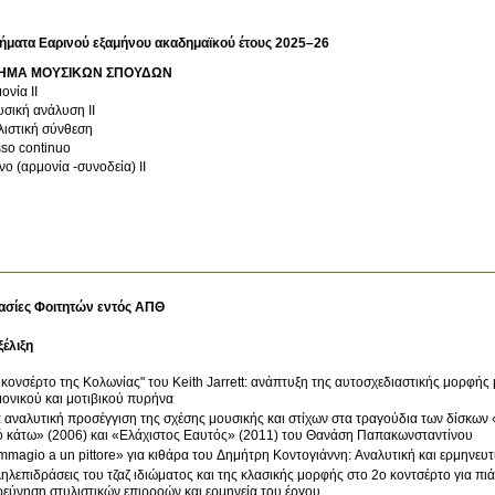
ήματα Εαρινού εξαμήνου ακαδημαϊκού έτους 2025–26
ΗΜΑ ΜΟΥΣΙΚΩΝ ΣΠΟΥΔΩΝ
ονία ΙΙ
σική ανάλυση ΙΙ
λιστική σύνθεση
so continuo
νο (αρμονία -συνοδεία) ΙΙ
ασίες Φοιτητών εντός ΑΠΘ
ξέλιξη
 κονσέρτο της Κολωνίας" του Keith Jarrett: ανάπτυξη της αυτοσχεδιαστικής μορφή
ονικού και μοτιβικού πυρήνα
 αναλυτική προσέγγιση της σχέσης μουσικής και στίχων στα τραγούδια των δίσκω
 κάτω» (2006) και «Ελάχιστος Εαυτός» (2011) του Θανάση Παπακωνσταντίνου
magio a un pittore» για κιθάρα του Δημήτρη Κοντογιάννη: Αναλυτική και ερμηνευ
ηλεπιδράσεις του τζαζ ιδιώματος και της κλασικής μορφής στο 2ο κοντσέρτο για πιά
ρεύνηση στυλιστικών επιρροών και ερμηνεία του έργου