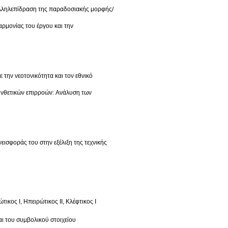
 αλληλεπίδραση της παραδοσιακής μορφής/
αρμονίας του έργου και την
την νεοτονικότητα και τον εθνικό
υνθετικών επιρροών: Ανάλυση των
υνεισφοράς του στην εξέλιξη της τεχνικής
κος Ι, Ηπειρώτικος ΙΙ, Κλέφτικος Ι
αι του συμβολικού στοιχείου