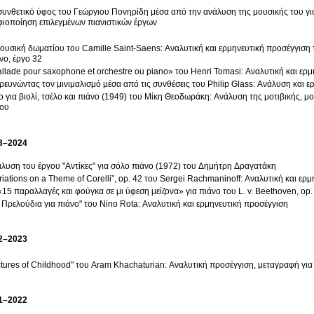
συνθετικό ύφος του Γεώργιου Πονηρίδη μέσα από την ανάλυση της μουσικής του για
ιοποίηση επιλεγμένων πιανιστικών έργων
ουσική δωματίου του Camille Saint-Saens: Αναλυτική και ερμηνευτική προσέγγιση τ
νο, έργο 32
llade pour saxophone et orchestre ou piano» του Henri Tomasi: Αναλυτική και ερ
ρευνώντας τον μινιμαλισμό μέσα από τις συνθέσεις του Philip Glass: Ανάλυση και ε
ο για βιολί, τσέλο και πιάνο (1949) του Μίκη Θεοδωράκη: Ανάλυση της μοτιβικής, 
γου
3–2024
λυση του έργου "Αντίκες" για σόλο πιάνο (1972) του Δημήτρη Δραγατάκη
riations on a Theme of Corelli”, op. 42 του Sergei Rachmaninoff: Αναλυτική και ερ
«15 παραλλαγές και φούγκα σε μι ύφεση μείζονα» για πιάνο του L. v. Beethoven, op.
 Πρελούδια για πιάνο" του Nino Rota: Αναλυτική και ερμηνευτική προσέγγιση
2–2023
ctures of Childhood" του Aram Khachaturian: Αναλυτική προσέγγιση, μεταγραφή για
1–2022