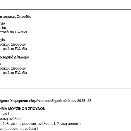
πτυχιακές Σπουδές
χίο
είας
στοτέλειο
Ελλάδα
χίο
υσικών Σπουδών
στοτέλειο
Ελλάδα
ακτορικό Δίπλωμα
D
υσικών Σπουδών
στοτέλειο
Ελλάδα
ήματα Χειμερινού εξαμήνου ακαδημαϊκού έτους 2025–26
ΗΜΑ ΜΟΥΣΙΚΩΝ ΣΠΟΥΔΩΝ
ονία Ι
σική ανάλυση Ι
οδολογία της μουσικής ανάλυσης Ι: Τονική μουσική
νο (αρμονία -συνοδεία) Ι