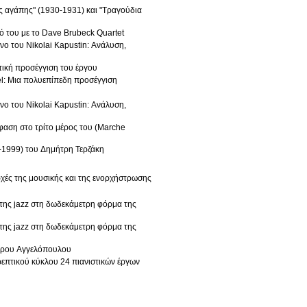
ς αγάπης" (1930-1931) και "Τραγούδια
 του με το Dave Brubeck Quartet
νο του Nikolai Kapustin: Ανάλυση,
υτική προσέγγιση του έργου
el: Μια πολυεπίπεδη προσέγγιση
νο του Nikolai Kapustin: Ανάλυση,
μφαση στο τρίτο μέρος του (Marche
7-1999) του Δημήτρη Τερζάκη
χές της μουσικής και της ενορχήστρωσης
 της jazz στη δωδεκάμετρη φόρμα της
 της jazz στη δωδεκάμετρη φόρμα της
δωρου Αγγελόπουλου
επτικού κύκλου 24 πιανιστικών έργων