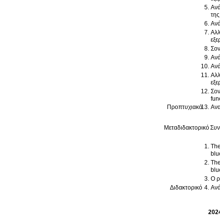
Ανά
της
Ανά
Αλλ
εξε
Σον
Ανά
Ανά
Αλλ
εξε
Σον
fun
Προπτυχιακό
Ανα
Μεταδιδακτορικό
Συν
The
blu
The
blu
Ο ρ
Διδακτορικό
Ανά
202