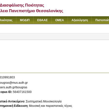
Διασφάλισης Ποιότητας
έλειο Πανεπιστήμιο Θεσσαλονίκης
Ποιότητας
ΜΟΔΙΠ
ΕΘΑΑΕ
ΟΜΕΑ
Αξιολόγηση
Πιστοποί
310991803
sougras@mus.auth.gr
sers.auth.gr/tsougras
copus ID
56407161500
στικό Αντικείμενο
:
Συστηματική Μουσικολογία
στημονική Ειδίκευση
:
Μουσική και παραστατικές τέχνες