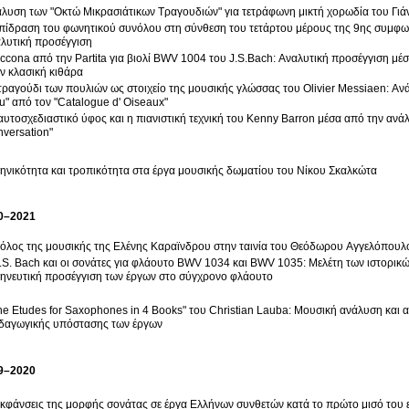
λυση των "Οκτώ Μικρασιάτικων Τραγουδιών" για τετράφωνη μικτή χορωδία του Γιά
πίδραση του φωνητικού συνόλου στη σύνθεση του τετάρτου μέρους της 9ης συμφων
λυτική προσέγγιση
ccona από την Partita για βιολί BWV 1004 του J.S.Bach: Αναλυτική προσέγγιση μέσ
ν κλασική κιθάρα
τραγούδι των πουλιών ως στοιχείο της μουσικής γλώσσας του Olivier Messiaen: Ανά
u" από τον "Catalogue d' Oiseaux"
αυτοσχεδιαστικό ύφος και η πιανιστική τεχνική του Kenny Barron μέσα από την ανά
versation"
ηνικότητα και τροπικότητα στα έργα μουσικής δωματίου του Νίκου Σκαλκώτα
0–2021
όλος της μουσικής της Ελένης Καραϊνδρου στην ταινία του Θεόδωρου Αγγελόπουλου
.S. Bach και οι σονάτες για φλάουτο BWV 1034 και BWV 1035: Μελέτη των ιστορικών
ηνευτική προσέγγιση των έργων στο σύγχρονο φλάουτο
ne Etudes for Saxophones in 4 Books" του Christian Lauba: Μουσική ανάλυση και α
δαγωγικής υπόστασης των έργων
9–2020
εκφάνσεις της μορφής σονάτας σε έργα Ελλήνων συνθετών κατά το πρώτο μισό του 