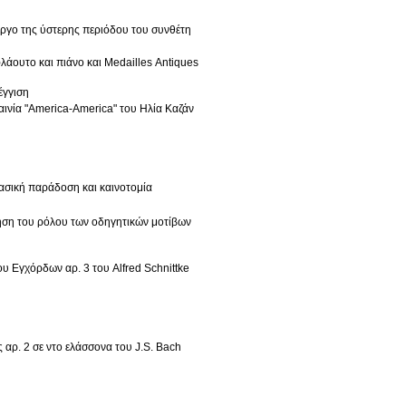
έργο της ύστερης περιόδου του συνθέτη
φλάουτο και πιάνο και Medailles Antiques
έγγιση
αινία "America-America" του Ηλία Καζάν
ασική παράδοση και καινοτομία
ύνηση του ρόλου των οδηγητικών μοτίβων
υ Εγχόρδων αρ. 3 του Alfred Schnittke
 αρ. 2 σε ντο ελάσσονα του J.S. Bach