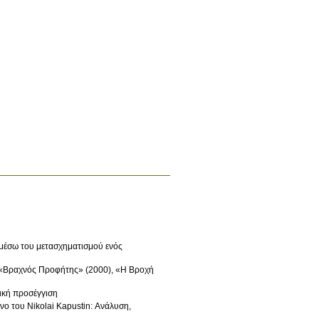
ς μέσω του μετασχηματισμού ενός
ν «Βραχνός Προφήτης» (2000), «Η Βροχή
τική προσέγγιση
νο του Nikolai Kapustin: Ανάλυση,