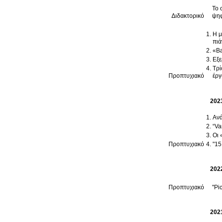
Το 
Διδακτορικό
ψηφ
Η μ
πιά
«Ba
Εξε
Τρί
Προπτυχιακό
έρ
202
Ανά
“Va
Οι 
Προπτυχιακό
"15
202
Προπτυχιακό
"Pi
202