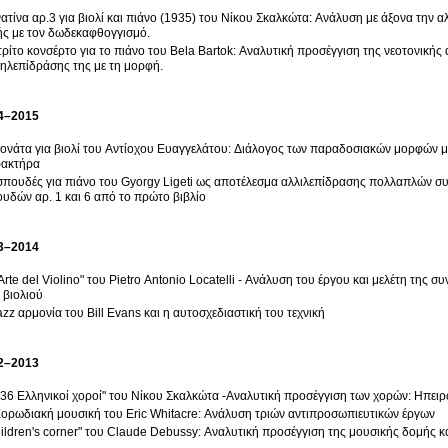
ατίνα αρ.3 για βιολί και πιάνο (1935) του Νίκου Σκαλκώτα: Ανάλυση με άξονα την
ς με τον δωδεκαφθογγισμό.
τρίτο κονσέρτο για το πιάνο του Bela Bartok: Αναλυτική προσέγγιση της νεοτονικής 
ηλεπίδράσης της με τη μορφή.
4–2015
ονάτα για βιολί του Αντίοχου Ευαγγελάτου: Διάλογος των παραδοσιακών μορφών με 
ρακτήρα
σπουδές για πιάνο του Gyorgy Ligeti ως αποτέλεσμα αλλιλεπίδρασης πολλαπλών σ
υδών αρ. 1 και 6 από το πρώτο βιβλίο
3–2014
 Arte del Violino" του Pietro Antonio Locatelli - Ανάλυση του έργου και μελέτη της σ
 βιολιού
azz αρμονία του Bill Evans και η αυτοσχεδιαστική του τεχνική
2–2013
"36 Ελληνικοί χοροί" του Νίκου Σκαλκώτα -Αναλυτική προσέγγιση των χορών: Ηπειρώτι
ορωδιακή μουσική του Eric Whitacre: Ανάλυση τριών αντιπροσωπιευτικών έργων
ildren's corner" του Claude Debussy: Αναλυτική προσέγγιση της μουσικής δομής κ