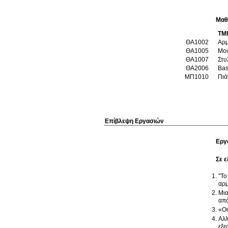
Μαθ
ΤΜ
ΘΑ1002
Αρμ
ΘΑ1005
Μου
ΘΑ1007
Στυ
ΘΑ2006
Bas
ΜΠ1010
Πιά
Επίβλεψη Εργασιών
Εργ
Σε ε
"Το
αρμ
Μια
από
«Om
Αλλ
εξε