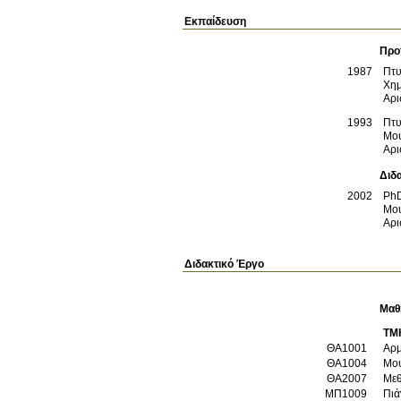
Εκπαίδευση
Προ
1987
Πτυ
Χημ
Αρι
1993
Πτυ
Μο
Αρι
Διδ
2002
Ph
Μο
Αρι
Διδακτικό Έργο
Μαθ
ΤΜ
ΘΑ1001
Αρμ
ΘΑ1004
Μου
ΘΑ2007
Μεθ
ΜΠ1009
Πιά