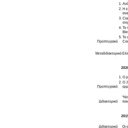
Ανά
Η ε
ανα
Cia
στη
Το 
Ble
Το 
Προπτυχιακό
Con
Μεταδιδακτορικό
Ελλ
202
Ο ρ
O J
Προπτυχιακό
ερμ
"Ni
Διδακτορικό
παι
201
Διδακτορικό
Οι 