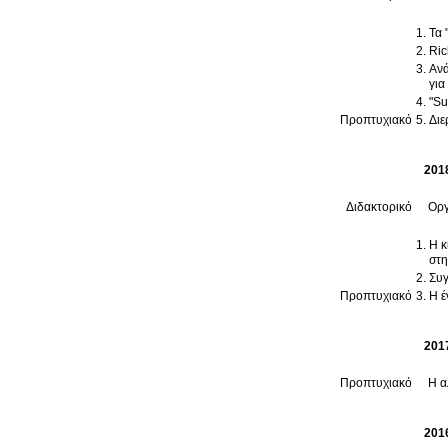
Τα 
Ric
Ανά
για
"Su
Προπτυχιακό
Διε
201
Διδακτορικό
Οργ
Η κ
στη
Συγ
Προπτυχιακό
Η έ
201
Προπτυχιακό
Η α
201