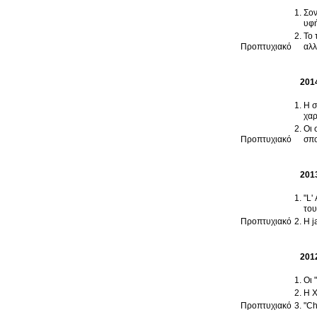
Σον
υφή
Το 
Προπτυχιακό
αλλ
201
Η σ
χα
Οι 
Προπτυχιακό
σπο
201
"L'
του
Προπτυχιακό
Η j
201
Οι 
H Χ
Προπτυχιακό
"Ch