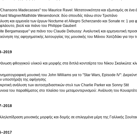
"Chansons Madecasses" του Maurice Ravel: Μετατονικότητα και εξωτισμός σε ένα 
hard Wagner/Mathilde Wesendonck: δύο σπουδές πάνω στον Τριστάνο
λυση και ερμενεία των έργων Nocturne et Allegro Scherzando και Sonate nr. 1 για 
 φλάουτο, βιολί και πιάνο του Philippe Gaubert
ite Bergamasque" για πιάνο του Claude Debussy: Αναλυτική και ερμηνευτική προσ
ρεύνηση της αφηγηματικής λειτουργίας της μουσικής του Μάνου Χατζιδάκι για την τ
8–2019
άνωση φθογγικού υλικού και μορφής στα διπλά κοντσέρτα του Νίκου Σκαλκώτα: κλ
ινηματογραφική μουσική του John Williams για το "Star Wars, Episode IV": Διερε
ν υποστήριξη της αφήγησης
κριτική ανάλυση των αυτοσχεδιαστικών στυλ των Charlie Parker και Sonny Stit
ννοια του παραθέματος στο πλαίσιο του μεταμοντερνισμού: Ανάλυση του Κουαρτέτο
7–2018
λληλεπίδραση μουσικής μορφής και δομής σε επιλεγμένα μέρη της Γαλλικής Σουίτας
6–2017