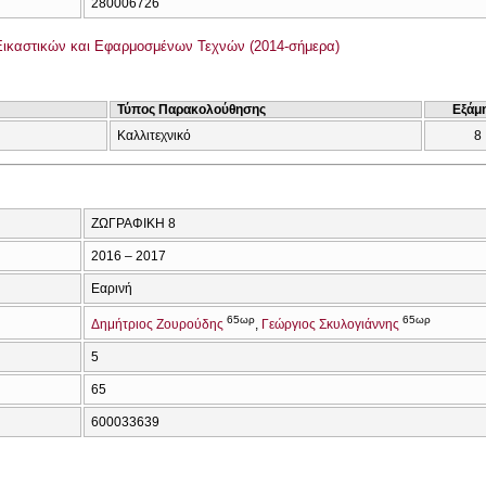
280006726
ικαστικών και Εφαρμοσμένων Τεχνών (2014-σήμερα)
Τύπος Παρακολούθησης
Εξάμ
Καλλιτεχνικό
8
ΖΩΓΡΑΦΙΚΗ 8
2016 – 2017
Εαρινή
65ωρ
65ωρ
Δημήτριος Ζουρούδης
Γεώργιος Σκυλογιάννης
5
65
600033639