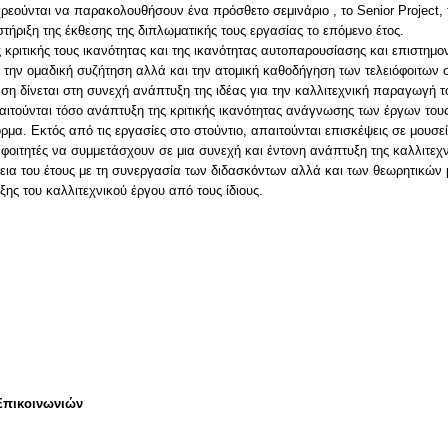
χρεούνται να παρακολουθήσουν ένα πρόσθετο σεμινάριο , το Senior Project, 
τήριξη της έκθεσης της διπλωματικής τους εργασίας το επόμενο έτος.
ς κριτικής τους ικανότητας και της ικανότητας αυτοπαρουσίασης και επιστημο
ο την ομαδική συζήτηση αλλά και την ατομική καθοδήγηση των τελειόφοιτων
ση δίνεται στη συνεχή ανάπτυξη της ιδέας για την καλλιτεχνική παραγωγή τ
τούνται τόσο ανάπτυξη της κριτικής ικανότητας ανάγνωσης των έργων τους
μα. Εκτός από τις εργασίες στο στούντιο, απαιτούνται επισκέψεις σε μουσεί
υς φοιτητές να συμμετάσχουν σε μια συνεχή και έντονη ανάπτυξη της καλλιτεχ
κεια του έτους με τη συνεργασία των διδασκόντων αλλά και των θεωρητικών
ης του καλλιτεχνικού έργου από τους ίδιους.
Επικοινωνιών