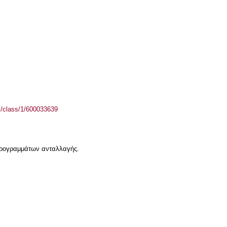
el/class/1/600033639
 προγραμμάτων ανταλλαγής.