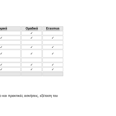
ομικά
Ομαδικά
Erasmus
✓
✓
✓
✓
✓
✓
✓
✓
✓
✓
✓
✓
✓
✓
✓
✓
 και πρακτικές ασκήσεις, εξέταση του