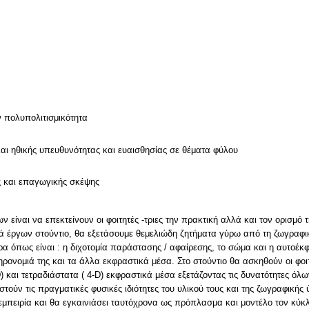
ν
ν πολυπολιτισμικότητα
και ηθικής υπευθυνότητας και ευαισθησίας σε θέματα φύλου
ς και επαγωγικής σκέψης
 είναι να επεκτείνουν οι φοιτητές -τριες την πρακτική αλλά και τον ορισμό
ά έργων στούντιο, θα εξετάσουμε θεμελιώδη ζητήματα γύρω από τη ζωγραφικ
 όπως είναι : η διχοτομία παράστασης / αφαίρεσης, το σώμα και η αυτοέκφ
ηρονομιά της και τα άλλα εκφραστικά μέσα. Στο στούντιο θα ασκηθούν οι φ
D) και τετραδιάστατα ( 4-D) εκφραστικά μέσα εξετάζοντας τις δυνατότητες 
τούν τις πραγματικές φυσικές ιδιότητες του υλικού τους και της ζωγραφικής 
εμπειρία και θα εγκαινιάσει ταυτόχρονα ως πρόπλασμα και μοντέλο τον κύκ