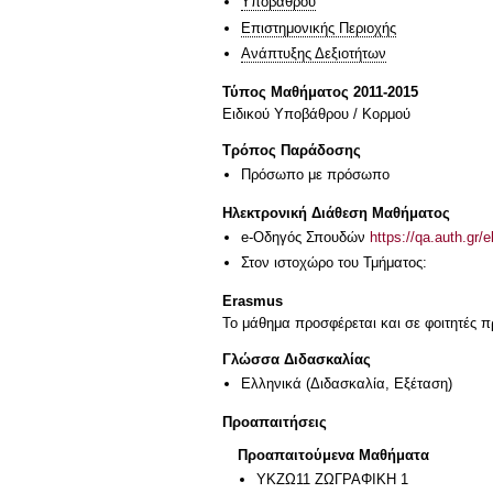
Υποβάθρου
Επιστημονικής Περιοχής
Ανάπτυξης Δεξιοτήτων
Τύπος Μαθήματος 2011-2015
Ειδικού Υποβάθρου / Κορμού
Τρόπος Παράδοσης
Πρόσωπο με πρόσωπο
Ηλεκτρονική Διάθεση Μαθήματος
e-Οδηγός Σπουδών
https://qa.auth.gr/
Στον ιστοχώρο του Τμήματος:
Erasmus
Το μάθημα προσφέρεται και σε φοιτητές
Γλώσσα Διδασκαλίας
Ελληνικά
(Διδασκαλία, Εξέταση)
Προαπαιτήσεις
Προαπαιτούμενα Μαθήματα
ΥΚΖΩ11 ΖΩΓΡΑΦΙΚΗ 1