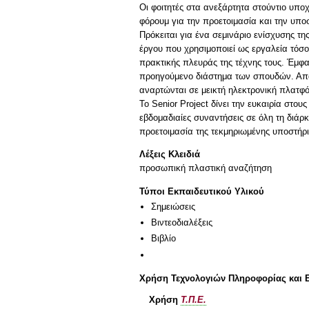
Οι φοιτητές στα ανεξάρτητα στούντιο υπο
φόρουμ για την προετοιμασία και την υποσ
Πρόκειται για ένα σεμινάριο ενίσχυσης τη
έργου που χρησιμοποιεί ως εργαλεία τόσ
πρακτικής πλευράς της τέχνης τους. Έμφα
προηγούμενο διάστημα των σπουδών. Απαι
αναρτώνται σε μεικτή ηλεκτρονική πλατφόρ
Το Senior Project δίνει την ευκαιρία στο
εβδομαδιαίες συναντήσεις σε όλη τη διάρ
προετοιμασία της τεκμηριωμένης υποστήριξ
Λέξεις Κλειδιά
προσωπική πλαστική αναζήτηση
Τύποι Εκπαιδευτικού Υλικού
Σημειώσεις
Βιντεοδιαλέξεις
Βιβλίο
Χρήση Τεχνολογιών Πληροφορίας και 
Χρήση
Τ.Π.Ε.