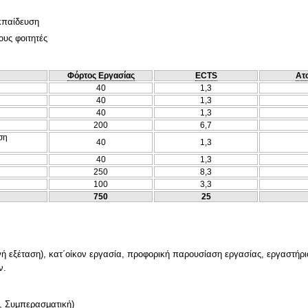
κπαίδευση
ους φοιτητές
Φόρτος Εργασίας
ECTS
Ατ
40
1,3
40
1,3
40
1,3
200
6,7
ση
40
1,3
40
1,3
250
8,3
100
3,3
750
25
ή εξέταση), κατ΄οίκον εργασία, προφορική παρουσίαση εργασίας, εργαστήριο
ν.
,
Συμπερασματική
)