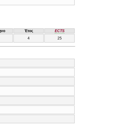
ηνο
Έτος
ECTS
4
25