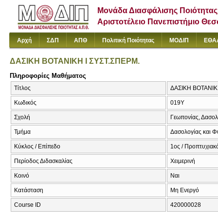
Μονάδα Διασφάλισης Ποιότητας
Αριστοτέλειο Πανεπιστήμιο Θε
Αρχή
ΣΔΠ
ΑΠΘ
Πολιτική Ποιότητας
ΜΟΔΙΠ
ΕΘΑ
ΔΑΣΙΚΗ ΒΟΤΑΝΙΚΗ Ι ΣΥΣΤ.ΣΠΕΡΜ.
Πληροφορίες Μαθήματος
Τίτλος
ΔΑΣΙΚΗ ΒΟΤΑΝΙΚΗ 
Κωδικός
019Υ
Σχολή
Γεωπονίας, Δασολ
Τμήμα
Δασολογίας και Φ
Κύκλος / Επίπεδο
1ος / Προπτυχιακό
Περίοδος Διδασκαλίας
Χειμερινή
Κοινό
Ναι
Κατάσταση
Μη Ενεργό
Course ID
420000028