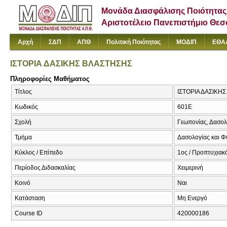
Μονάδα Διασφάλισης Ποιότητας
Αριστοτέλειο Πανεπιστήμιο Θε
Αρχή
ΣΔΠ
ΑΠΘ
Πολιτική Ποιότητας
ΜΟΔΙΠ
ΕΘΑ
ΙΣΤΟΡΙΑ ΔΑΣΙΚΗΣ ΒΛΑΣΤΗΣΗΣ
Πληροφορίες Μαθήματος
Τίτλος
ΙΣΤΟΡΙΑ ΔΑΣΙΚΗΣ 
Κωδικός
601Ε
Σχολή
Γεωπονίας, Δασολ
Τμήμα
Δασολογίας και Φ
Κύκλος / Επίπεδο
1ος / Προπτυχιακό
Περίοδος Διδασκαλίας
Χειμερινή
Κοινό
Ναι
Κατάσταση
Μη Ενεργό
Course ID
420000186