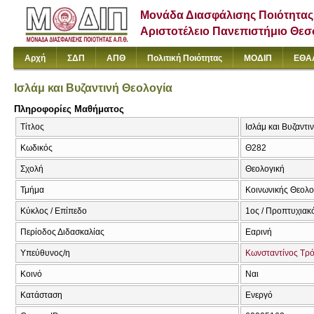
Μονάδα Διασφάλισης Ποιότητας
Αριστοτέλειο Πανεπιστήμιο Θε
Αρχή
ΣΔΠ
ΑΠΘ
Πολιτική Ποιότητας
ΜΟΔΙΠ
ΕΘΑ
Ισλάμ και Βυζαντινή Θεολογία
Πληροφορίες Μαθήματος
Τίτλος
Ισλάμ και Βυζαν
Κωδικός
Θ282
Σχολή
Θεολογική
Τμήμα
Κοινωνικής Θεολογ
Κύκλος / Επίπεδο
1ος / Προπτυχιακ
Περίοδος Διδασκαλίας
Εαρινή
Υπεύθυνος/η
Κωνσταντίνος Τρ
Κοινό
Ναι
Κατάσταση
Ενεργό