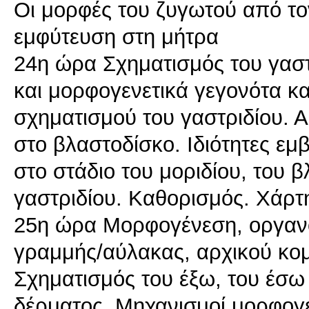
Οι μορφές του ζυγωτού από τ
εμφύτευση στη μήτρα
24η ώρα Σχηματισμός του γαστ
και μορφογενετικά γεγονότα κα
σχηματισμού του γαστριδίου. 
στο βλαστοδίσκο. Ιδιότητες ε
στο στάδιο του μοριδίου, του β
γαστριδίου. Καθορισμός. Χάρ
25η ώρα Μορφογένεση, οργανο
γραμμής/αύλακας, αρχικού κομ
Σχηματισμός του έξω, του έσω
δέρματος. Μηχανισμοί μορφογ