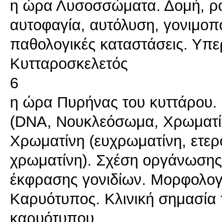
η ώρα Λυσοσσώματα. Δομή, ρό
αυτοφαγία, αυτόλυση, γονιμοπ
παθολογικές καταστάσεις. Υπ
Κυτταροσκελετός
6
η ώρα Πυρήνας του κυττάρου. 
(DNA, Νουκλεόσωμα, Χρωματί
Χρωματίνη (ευχρωματίνη, ετερ
χρωματίνη). Σχέση οργάνωσης 
έκφρασης γονιδίων. Μορφολογ
Καρυότυπος. Κλινική σημασία 
καρυότυπου