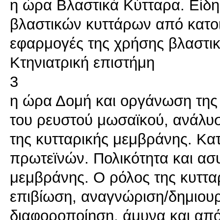
η ώρα Βλαστικά Κύτταρα. Είδη
βλαστικών κυττάρων από κατοικ
εφαρμογές της χρήσης βλαστι
Κτηνιατρική επιστήμη
3
η ώρα Δομή και οργάνωση της
του ρευστού μωσαϊκού, ανάλυ
της κυτταρικής μεμβράνης. Κατ
πρωτεϊνών. Πολικότητα και ασυ
μεμβράνης. Ο ρόλος της κυττα
επιβίωση, αναγνώριση/δημιουργ
διαφοροποίηση, άμυνα και απ