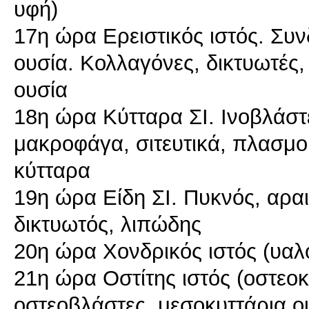
υφή)
17η ώρα Ερειστικός ιστός. Συνδ
ουσία. Κολλαγόνες, δικτυωτές,
ουσία
18η ώρα Κύτταρα ΣΙ. Ινοβλάστ
μακροφάγα, σιτευτικά, πλασμο
κύτταρα
19η ώρα Είδη ΣΙ. Πυκνός, αραι
δικτυωτός, λιπώδης
20η ώρα Χονδρικός ιστός (υαλο
21η ώρα Οστίτης ιστός (οστεο
οστεοβλάστες, μεσοκυττάρια ου