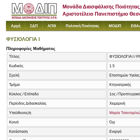
Μονάδα Διασφάλισης Ποιότητας
Αριστοτέλειο Πανεπιστήμιο Θε
Αρχή
ΣΔΠ
ΑΠΘ
Πολιτική Ποιότητας
ΜΟΔΙΠ
ΕΘΑ
ΦΥΣΙΟΛΟΓΙΑ Ι
Πληροφορίες Μαθήματος
Τίτλος
ΦΥΣΙΟΛΟΓΙΑ Ι / Ph
Κωδικός
1.5
Σχολή
Επιστημών Υγείας
Τμήμα
Κτηνιατρικής
Κύκλος / Επίπεδο
1ος / Προπτυχιακ
Περίοδος Διδασκαλίας
Χειμερινή
Υπεύθυνος/η
Μαρία Τσανταρλι
Κοινό
Όχι
Κατάσταση
Ενεργό