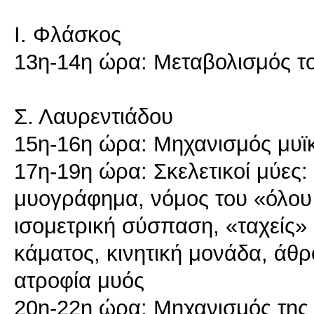
Ι. Φλάσκος
13η-14η ώρα: Μεταβολισμός τ
Σ. Λαυρεντιάδου
15η-16η ώρα: Μηχανισμός μυϊ
17η-19η ώρα: Σκελετικοί μύες
μυογράφημα, νόμος του «όλου 
ισομετρική σύσπαση, «ταχείς» 
κάματος, κινητική μονάδα, άθρ
ατροφία μυός
20η-22η ώρα: Μηχανισμός της 