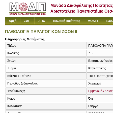
Μονάδα Διασφάλισης Ποιότητας
Αριστοτέλειο Πανεπιστήμιο Θε
Αρχή
ΣΔΠ
ΑΠΘ
Πολιτική Ποιότητας
ΜΟΔΙΠ
ΕΘΑ
ΠΑΘΟΛΟΓΙΑ ΠΑΡΑΓΩΓΙΚΩΝ ΖΩΩΝ ΙΙ
Πληροφορίες Μαθήματος
Τίτλος
ΠΑΘΟΛΟΓΙΑ ΠΑΡΑΓ
Κωδικός
7.5
Σχολή
Επιστημών Υγείας
Τμήμα
Κτηνιατρικής
Κύκλος / Επίπεδο
1ος / Προπτυχιακ
Περίοδος Διδασκαλίας
Χειμερινή
Υπεύθυνος/η
Εμμανουήλ Καλαϊ
Κοινό
Όχι
Κατάσταση
Ενεργό