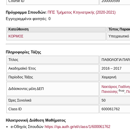
Course ID
200000599
Πρόγραμμα Σπουδών:
ΠΠΣ Τμήματος Κτηνιατρικής (2020-2021)
Εγγεγραμμένοι φοιτητές: 0
Κατεύθυνση
Τύπος Παρα
ΚΟΡΜΟΣ
Υποχρεωτικό
Πληροφορίες Τάξης
Τίτλος
ΠΑΘΟΛΟΓΙΑ ΠΑΡΑ
Ακαδημαϊκό Έτος
2016 – 2017
Περίοδος Τάξης
Χειμερινή
Νεκτάριος Γιαδίνη
Διδάσκοντες μέλη ΔΕΠ
6ωρ
Πανούσης
Πα
Ώρες Συνολικά
50
Class ID
600061762
Ηλεκτρονική Διάθεση Μαθήματος
e-Οδηγός Σπουδών
https://qa.auth.gr/el/class/1/600061762