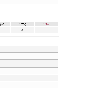
ηνο
Έτος
ECTS
3
2