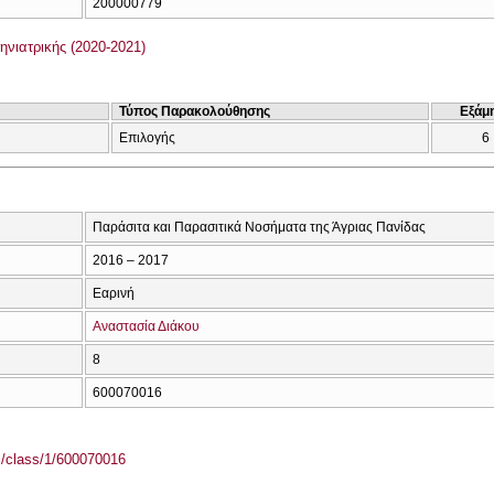
200000779
νιατρικής (2020-2021)
Τύπος Παρακολούθησης
Εξάμ
Επιλογής
6
Παράσιτα και Παρασιτικά Νοσήματα της Άγριας Πανίδας
2016 – 2017
Εαρινή
Αναστασία Διάκου
8
600070016
el/class/1/600070016