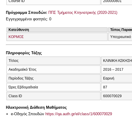
Course ID
200000801
Πρόγραμμα Σπουδών:
ΠΠΣ Τμήματος Κτηνιατρικής (2020-2021)
Εγγεγραμμένοι φοιτητές: 0
Κατεύθυνση
Τύπος Παρα
ΚΟΡΜΟΣ
Υποχρεωτικό
Πληροφορίες Τάξης
Τίτλος
ΚΛΙΝΙΚΗ ΑΣΚΗΣΗ
Ακαδημαϊκό Έτος
2016 – 2017
Περίοδος Τάξης
Εαρινή
Ώρες Εβδομαδιαία
87
Class ID
600070029
Ηλεκτρονική Διάθεση Μαθήματος
e-Οδηγός Σπουδών
https://qa.auth.gr/el/class/1/600070029