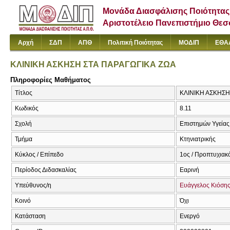
Μονάδα Διασφάλισης Ποιότητας
Αριστοτέλειο Πανεπιστήμιο Θε
Αρχή
ΣΔΠ
ΑΠΘ
Πολιτική Ποιότητας
ΜΟΔΙΠ
ΕΘΑ
ΚΛΙΝΙΚΗ ΑΣΚΗΣΗ ΣΤΑ ΠΑΡΑΓΩΓΙΚΑ ΖΩΑ
Πληροφορίες Μαθήματος
Τίτλος
ΚΛΙΝΙΚΗ ΑΣΚΗΣΗ Σ
Κωδικός
8.11
Σχολή
Επιστημών Υγείας
Τμήμα
Κτηνιατρικής
Κύκλος / Επίπεδο
1ος / Προπτυχιακ
Περίοδος Διδασκαλίας
Εαρινή
Υπεύθυνος/η
Ευάγγελος Κιόση
Κοινό
Όχι
Κατάσταση
Ενεργό