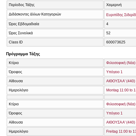
Περίοδος Τάξης
Χειμερινή
Διδάσκοντες άλλων Κατηγοριών
Ευριπίδης Σιδερί
Ώρες Εβδομαδιαία
4
Ώρες Συνολικά
52
Class ID
600073625
Πρόγραμμα Τάξης
Κτίριο
Φιλοσοφική (Νέα)
Όροφος
Υπόγειο 1
Αίθουσα
ΑΙΘΟΥΣΑ Α' (440)
Ημερολόγιο
Montag 11:00 to 1
Κτίριο
Φιλοσοφική (Νέα)
Όροφος
Υπόγειο 1
Αίθουσα
ΑΙΘΟΥΣΑ Α' (440)
Ημερολόγιο
Freitag 11:00 to 1