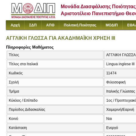
Μονάδα Διασφάλισης Ποιότητας
Αριστοτέλειο Πανεπιστήμιο Θε
Αρχή
ΣΔΠ
ΑΠΘ
Πολιτική Ποιότητας
ΜΟΔΙΠ
ΕΘΑ
ΑΓΓΛΙΚΗ ΓΛΩΣΣΑ ΓΙΑ ΑΚΑΔΗΜΑΪΚΗ ΧΡΗΣΗ ΙΙΙ
Πληροφορίες Μαθήματος
Τίτλος
ΑΓΓΛΙΚΗ ΓΛΩΣΣΑ Γ
Τίτλος στα Ιταλικά
Lingua inglese IΙΙ
Κωδικός
11474
Σχολή
Φιλοσοφική
Τμήμα
Ιταλικής Γλώσσας 
Κύκλος / Επίπεδο
1ος / Προπτυχιακ
Περίοδος Διδασκαλίας
Χειμερινή/Εαρινή
Κοινό
Ναι
Κατάσταση
Ενεργό