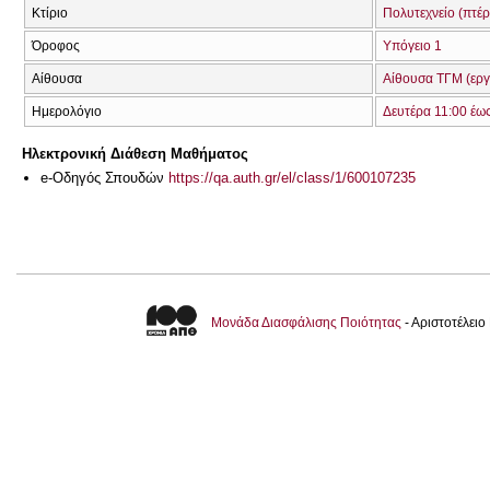
Κτίριο
Πολυτεχνείο (πτέ
Όροφος
Υπόγειο 1
Αίθουσα
Αίθουσα ΤΓΜ (εργ
Ημερολόγιο
Δευτέρα 11:00 έω
Ηλεκτρονική Διάθεση Μαθήματος
e-Οδηγός Σπουδών
https://qa.auth.gr/el/class/1/600107235
Μονάδα Διασφάλισης Ποιότητας
- Αριστοτέλει