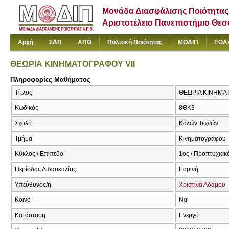
Μονάδα Διασφάλισης Ποιότητας
Αριστοτέλειο Πανεπιστήμιο Θε
Αρχή
ΣΔΠ
ΑΠΘ
Πολιτική Ποιότητας
ΜΟΔΙΠ
ΕΘΑ
ΘΕΩΡΙΑ ΚΙΝΗΜΑΤΟΓΡΑΦΟΥ VII
Πληροφορίες Μαθήματος
Τίτλος
ΘΕΩΡΙΑ ΚΙΝΗΜΑΤ
Κωδικός
8ΘΚ3
Σχολή
Καλών Τεχνών
Τμήμα
Κινηματογράφου
Κύκλος / Επίπεδο
1ος / Προπτυχιακ
Περίοδος Διδασκαλίας
Εαρινή
Υπεύθυνος/η
Χριστίνα Αδάμου
Κοινό
Ναι
Κατάσταση
Ενεργό