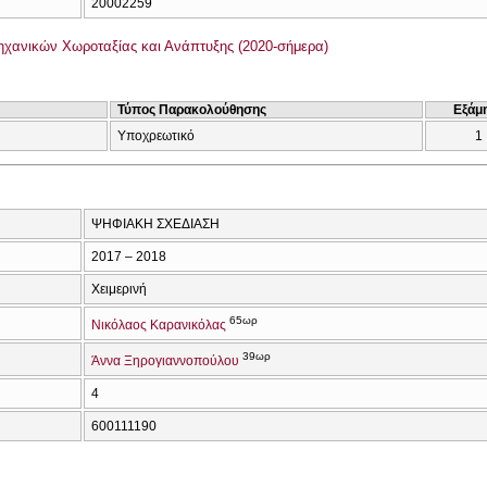
20002259
χανικών Χωροταξίας και Ανάπτυξης (2020-σήμερα)
Τύπος Παρακολούθησης
Εξάμ
Υποχρεωτικό
1
ΨΗΦΙΑΚΗ ΣΧΕΔΙΑΣΗ
2017 – 2018
Χειμερινή
65ωρ
Νικόλαος Καρανικόλας
39ωρ
Άννα Ξηρογιαννοπούλου
4
600111190