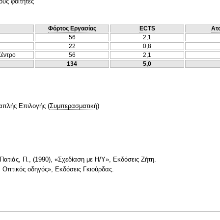
ους φοιτητές
Φόρτος Εργασίας
ECTS
Ατ
56
2,1
22
0,8
Κέντρο
56
2,1
134
5,0
απλής Επιλογής
(
Συμπερασματική
)
ατιάς, Π., (1990), «Σχεδίαση με Η/Υ», Εκδόσεις Ζήτη.
 Οπτικός οδηγός», Εκδόσεις Γκιούρδας.