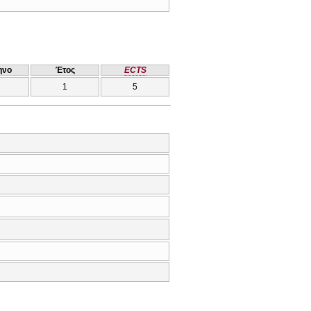
ηνο
Έτος
ECTS
1
5