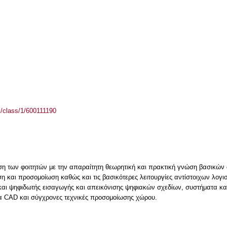
el/class/1/600111190
νση των φοιτητών με την απαραίτητη θεωρητική και πρακτική γνώση βασικώ
η και προσομοίωση καθώς και τις βασικότερες λειτουργίες αντίστοιχων λογ
 και ψηφιδωτής εισαγωγής και απεικόνισης ψηφιακών σχεδίων, συστήματα κ
α CAD και σύγχρονες τεχνικές προσομοίωσης χώρου.