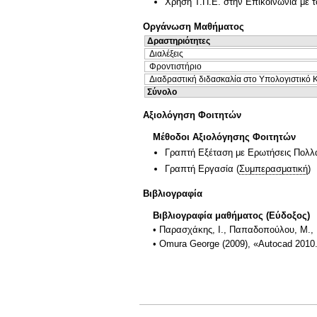
Χρήση Τ.Π.Ε. στην Επικοινωνία με τ
Οργάνωση Μαθήματος
Δραστηριότητες
Διαλέξεις
Φροντιστήριο
Διαδραστική διδασκαλία στο Υπολογιστικό 
Σύνολο
Αξιολόγηση Φοιτητών
Μέθοδοι Αξιολόγησης Φοιτητών
Γραπτή Εξέταση με Ερωτήσεις Πολλ
Γραπτή Εργασία
(
Συμπερασματική
)
Βιβλιογραφία
Βιβλιογραφία μαθήματος (Εύδοξος)
• Παρασχάκης, Ι., Παπαδοπούλου, Μ., Π
• Omura George (2009), «Autocad 2010.