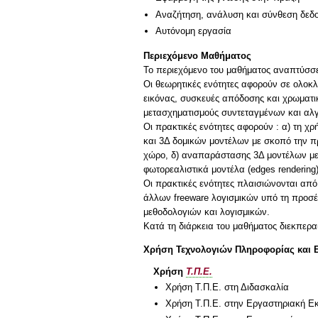
Αναζήτηση, ανάλυση και σύνθεση δεδο
Αυτόνομη εργασία
Περιεχόμενο Μαθήματος
Το περιεχόμενο του μαθήματος αναπτύσσετ
Οι θεωρητικές ενότητες αφορούν σε ολοκ
εικόνας, συσκευές απόδοσης και χρωματικ
μετασχηματισμούς συντεταγμένων και αλ
Οι πρακτικές ενότητες αφορούν : α) τη χ
και 3Δ δομικών μοντέλων με σκοπό την 
χώρο, δ) αναπαράστασης 3Δ μοντέλων με 
φωτορεαλιστικά μοντέλα (edges rendering
Οι πρακτικές ενότητες πλαισιώνονται α
άλλων freeware λογισμικών υπό τη προσ
μεθοδολογιών και λογισμικών.
Χρήση Τεχνολογιών Πληροφορίας και 
Χρήση
Τ.Π.Ε.
Χρήση Τ.Π.Ε. στη Διδασκαλία
Χρήση Τ.Π.Ε. στην Εργαστηριακή Ε