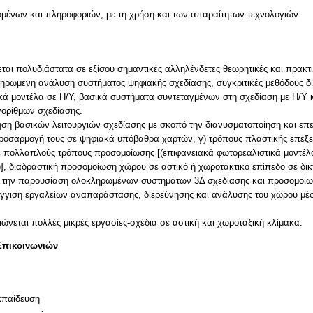
μένων και πληροφοριών, με τη χρήση και των απαραίτητων τεχνολογιών
αι πολυδιάστατα σε εξίσου σημαντικές αλληλένδετες θεωρητικές και πρακτι
ληρωμένη ανάλυση συστήματος ψηφιακής σχεδίασης, συγκριτικές μεθόδους δ
ά μοντέλα σε Η/Υ, βασικά συστήματα συντεταγμένων στη σχεδίαση με Η/Υ κα
γορίθμων σχεδίασης.
ρήση βασικών λειτουργιών σχεδίασης με σκοπό την διανυσματοποίηση και επ
προσαρμογή τους σε ψηφιακά υπόβαθρα χαρτών, γ) τρόπους πλαστικής επεξ
πολλαπλούς τρόπους προσομοίωσης [(επιφανειακά φωτορεαλιστικά μοντέλα 
)], διαδραστική προσομοίωση χώρου σε αστικό ή χωροτακτικό επίπεδο σε δι
πό την παρουσίαση ολοκληρωμένων συστημάτων 3Δ σχεδίασης και προσομοίω
έγγιση εργαλείων αναπαράστασης, διερεύνησης και ανάλυσης του χώρου μέ
Επικοινωνιών
κπαίδευση