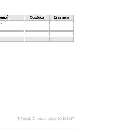
ομικά
Ομαδικά
Erasmus
✓
Τελευταία Επικαιροποίηση
20-11-2017