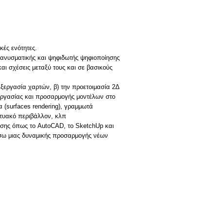
κές ενότητες.
ιανυσματικής και ψηφιδωτής ψηφιοποίησης
ι σχέσεις μεταξύ τους και σε βασικούς
εξεργασία χαρτών, β) την προετοιμασία 2Δ
εργασίας και προσαρμογής μοντέλων στο
(surfaces rendering), γραμμωτά
κτυακό περιβάλλον, κλπ
σης όπως το AutoCAD, το SketchUp και
σω μιας δυναμικής προσαρμογής νέων