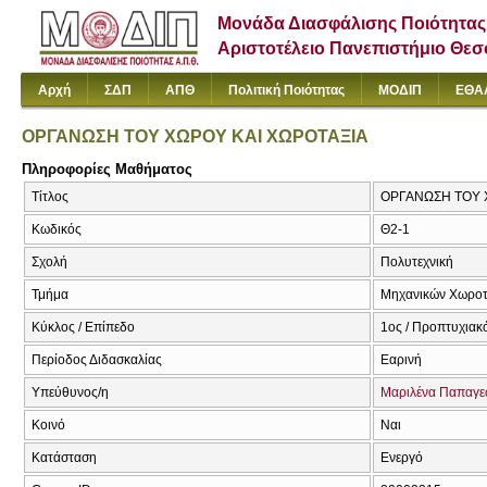
Μονάδα Διασφάλισης Ποιότητας
Αριστοτέλειο Πανεπιστήμιο Θε
Αρχή
ΣΔΠ
ΑΠΘ
Πολιτική Ποιότητας
ΜΟΔΙΠ
ΕΘΑ
ΟΡΓΑΝΩΣΗ ΤΟΥ ΧΩΡΟΥ ΚΑΙ ΧΩΡΟΤΑΞΙΑ
Πληροφορίες Μαθήματος
Τίτλος
ΟΡΓΑΝΩΣΗ ΤΟΥ Χ
Κωδικός
Θ2-1
Σχολή
Πολυτεχνική
Τμήμα
Μηχανικών Χωροτα
Κύκλος / Επίπεδο
1ος / Προπτυχιακό
Περίοδος Διδασκαλίας
Εαρινή
Υπεύθυνος/η
Μαριλένα Παπαγε
Κοινό
Ναι
Κατάσταση
Ενεργό