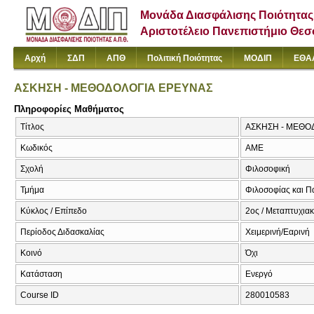
Μονάδα Διασφάλισης Ποιότητας
Αριστοτέλειο Πανεπιστήμιο Θε
Αρχή
ΣΔΠ
ΑΠΘ
Πολιτική Ποιότητας
ΜΟΔΙΠ
ΕΘΑ
ΑΣΚΗΣΗ - ΜΕΘΟΔΟΛΟΓΙΑ ΕΡΕΥΝΑΣ
Πληροφορίες Μαθήματος
Τίτλος
ΑΣΚΗΣΗ - ΜΕΘΟΔΟΛ
Κωδικός
ΑΜΕ
Σχολή
Φιλοσοφική
Τμήμα
Φιλοσοφίας και Π
Κύκλος / Επίπεδο
2ος / Μεταπτυχια
Περίοδος Διδασκαλίας
Χειμερινή/Εαρινή
Κοινό
Όχι
Κατάσταση
Ενεργό
Course ID
280010583