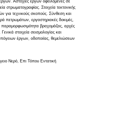
έργων. Aστοχίες έργων οφειλόμενες σε
ία στρωματογραφίας. Στοιχεία τεκτονικής
ών για τεχνικούς σκοπούς. Σύνθεση και
ρά πετρωμάτων, εργαστηριακές δοκιμές,
και παραμορφωσιμότητα βραχομάζας, αρχές
Γενικά στοιχεία σεισμολογίας και
υπόγειων έργων, οδοποιϊας, θεμελιώσεων
γειο Νερό, Επι Τόπου Εντατική