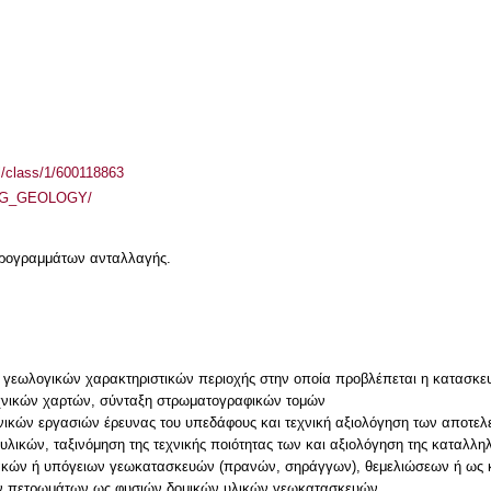
el/class/1/600118863
/ENG_GEOLOGY/
 προγραμμάτων ανταλλαγής.
 γεωλογικών χαρακτηριστικών περιοχής στην οποία προβλέπεται η κατασκευ
εχνικών χαρτών, σύνταξη στρωματογραφικών τομών
ικών εργασιών έρευνας του υπεδάφους και τεχνική αξιολόγηση των αποτελ
ικών, ταξινόμηση της τεχνικής ποιότητας των και αξιολόγηση της καταλλη
ακών ή υπόγειων γεωκατασκευών (πρανών, σηράγγων), θεμελιώσεων ή ως 
ων πετρωμάτων ως φυσιών δομικών υλικών γεωκατασκευών.