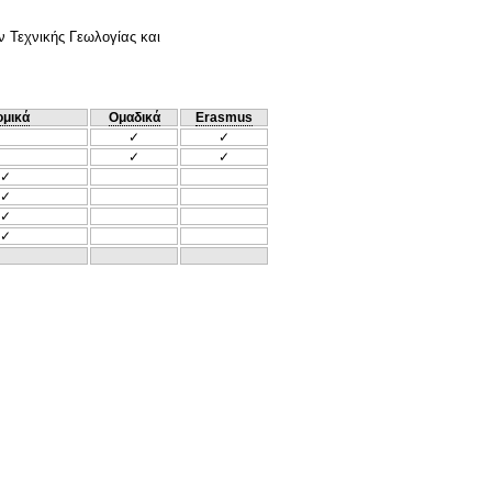
ών Τεχνικής Γεωλογίας και
ομικά
Ομαδικά
Erasmus
✓
✓
✓
✓
✓
✓
✓
✓