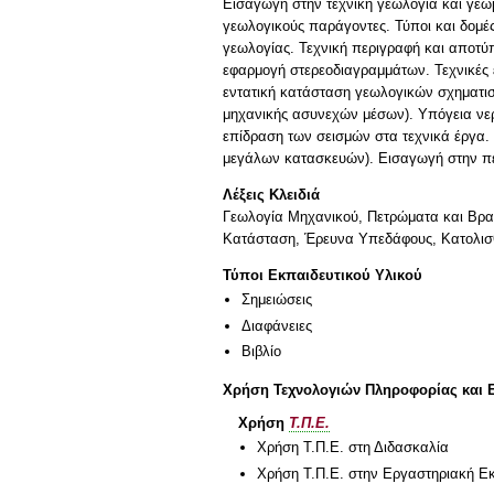
Eισαγωγή στην τεχνική γεωλογία και γεωμ
γεωλογικούς παράγοντες. Τύποι και δομές
γεωλογίας. Τεχνική περιγραφή και αποτύ
εφαρμογή στερεοδιαγραμμάτων. Τεχνικές
εντατική κατάσταση γεωλογικών σχηματισ
μηχανικής ασυνεχών μέσων). Υπόγεια νερά
επίδραση των σεισμών στα τεχνικά έργα.
μεγάλων κατασκευών). Εισαγωγή στην πε
Λέξεις Κλειδιά
Γεωλογία Μηχανικού, Πετρώματα και Βραχ
Κατάσταση, Έρευνα Υπεδάφους, Κατολισθή
Τύποι Εκπαιδευτικού Υλικού
Σημειώσεις
Διαφάνειες
Βιβλίο
Χρήση Τεχνολογιών Πληροφορίας και 
Χρήση
Τ.Π.Ε.
Χρήση Τ.Π.Ε. στη Διδασκαλία
Χρήση Τ.Π.Ε. στην Εργαστηριακή Ε