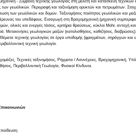
ηχανική - Συμβολή τεχνικής γεωλογίας στη μελέτη και κατασκευή τεχνικών 
 των γεωϋλικών. Περιγραφή και ταξινόμηση ορυκτών και πετρωμάτων. Στοιχε
πωση των γεωϋλικών και δομών. Ταξινομήσεις ποιότητας γεωϋλικών και μαζ
 έρευνας του υπεδάφους. Εισαγωγή στη Βραχομηχανική (μηχανκή συμπεριφο
μών, ολικές και ενεργές τάσεις, κριτήρια θραύσεως, κύκλοι Mohr, αντοχή 
. Μετακινήσες γεωλογικών μαζών (κατολισθήσεις, καθιζήσεις, διαβρώσεις). 
 Θέματα τεχνικής γεωλογίας σε έργα υποδομής (φραγμάτων, σηράγγων και 
ριβαλλοντική τεχνική γεωλογία.
ομάζες, Τεχνικές ταξινομήσεις, Ρήγματα / Ασυνέχειες, Βραχομηχανική, Υπό
σεις, Περιβαλλοντική Γεωλογία, Φυσικοί Κίνδυνοι.
Επικοινωνιών
κπαίδευση