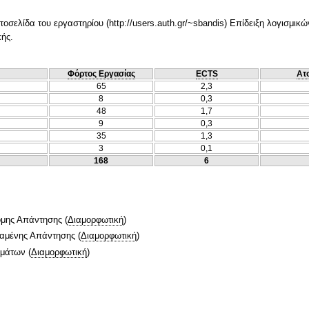
οσελίδα του εργαστηρίου (http://users.auth.gr/~sbandis) Επίδειξη λογισμικ
ής.
Φόρτος Εργασίας
ECTS
Ατ
65
2,3
8
0,3
48
1,7
9
0,3
35
1,3
3
0,1
168
6
ομης Απάντησης
(
Διαμορφωτική
)
ταμένης Απάντησης
(
Διαμορφωτική
)
ημάτων
(
Διαμορφωτική
)