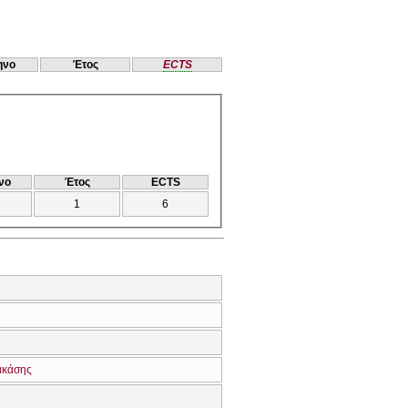
ηνο
Έτος
ECTS
νο
Έτος
ECTS
1
6
ακάσης