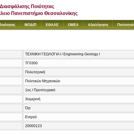
Διασφάλισης Ποιότητας
έλειο Πανεπιστήμιο Θεσσαλονίκης
Ποιότητας
ΜΟΔΙΠ
ΕΘΑΑΕ
ΟΜΕΑ
Αξιολόγηση
Πιστοποί
ΤΕΧΝΙΚΗ ΓΕΩΛΟΓΙΑ Ι / Engineering Geology I
ΤΓ0300
Πολυτεχνική
Πολιτικών Μηχανικών
1ος / Προπτυχιακό
Χειμερινή
Όχι
Ενεργό
20000123