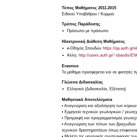
Τύπος Μαθήματος 2011-2015
Ειδικού Υποβάθρου / Κορμού
Τρόπος Παράδοσης
Πρόσωπο με πρόσωπο
Ηλεκτρονική Διάθεση Μαθήματος
e-Οδηγός Σπουδών
https://qa.auth.gr/
Άλλη:
http://users.auth.gr/~sbandis
Erasmus
Το μάθημα προσφέρεται και σε φοιτητές
Γλώσσα Διδασκαλίας
Ελληνικά
(Διδασκαλία, Εξέταση)
Μαθησιακά Αποτελέσματα
• Αναγνώριση και αξιολόγηση των κύριων
• Ερμηνεία τεχνικών γεωλογικών / γεωτ
• Προγραφή και προγραμματισμός γεωτεχν
• Αναγνώριση των τύπων των βραχωδών υλ
τεχνικών δραστηριοτήτων όπως επιφανει
• Μελέτη της μηχανικής συμπεριφοράς τ