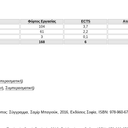
Φόρτος Εργασίας
ECTS
Ατ
104
3,7
61
2,2
3
0,1
168
6
περασματική
)
κή
,
Συμπερασματική
)
Τύπος: Σύγγραμμα, Σαμίρ Μπαγιούκ, 2016, Εκδόσεις Σοφία, ISBN: 978-960-6