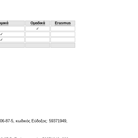
ομικά
Ομαδικά
Erasmus
✓
✓
✓
706-87-5, κωδικός Εύδοξος: 59371949,