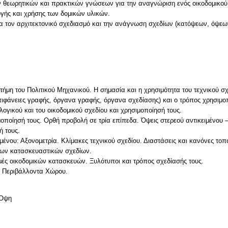
 θεωρητικών και πρακτικών γνώσεων για την αναγνώριση ενός οικοδομικού 
γής και χρήσης των δομικών υλικών.
ια τον αρχιτεκτονικό σχεδιασμό και την ανάγνωση σχεδίων (κατόψεων, όψε
στήμη του Πολιτικού Μηχανικού. Η σημασία και η χρησιμότητα του τεχνικού 
επιφάνειες γραφής, όργανα γραφής, όργανα σχεδίασης) και ο τρόπος χρησιμο
γικού και του οικοδομικού σχεδίου και χρησιμοποίησή τους.
ποίησή τους. Ορθή προβολή σε τρία επίπεδα. Όψεις στερεού αντικειμένου –
ή τους.
μένου: Αξονομετρία. Κλίμακες τεχνικού σχεδίου. Διαστάσεις και κανόνες τοπ
 των κατασκευαστικών σχεδίων.
τομές οικοδομικών κατασκευών. Ξυλότυποι και τρόπος σχεδίασής τους.
 Όψη