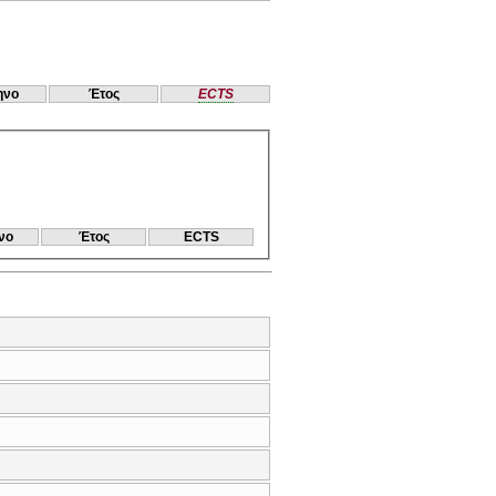
ηνο
Έτος
ECTS
νο
Έτος
ECTS