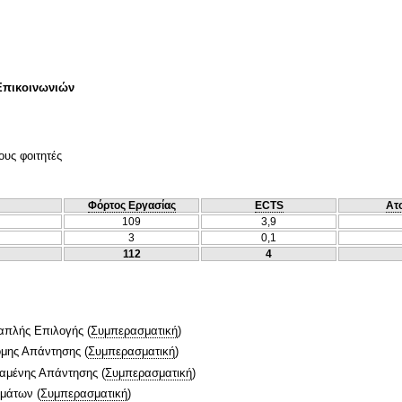
Επικοινωνιών
ους φοιτητές
Φόρτος Εργασίας
ECTS
Ατ
109
3,9
3
0,1
112
4
απλής Επιλογής
(
Συμπερασματική
)
ομης Απάντησης
(
Συμπερασματική
)
ταμένης Απάντησης
(
Συμπερασματική
)
ημάτων
(
Συμπερασματική
)