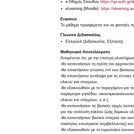
e-Οδηγός Σπουδών
https://qa.auth.gr/
eLearning (Moodle):
https://elearning.au
Erasmus
Το μάθημα προσφέρεται και σε φοιτητές
Γλώσσα Διδασκαλίας
Ελληνικά
(Διδασκαλία, Εξέταση)
Μαθησιακά Αποτελέσματα
Αναμένεται ότι, με την επιτυχή ολοκλήρωσ
-θα κατανοήσουν τη σχέση του αρχιτεκτον
-θα αποκτήσουν γνώσεις επί των βασικών
-θα αποκτήσουν αντίληψη για τις έννοιες
υλικών και στοιχείων,
-θα εξοικειωθούν με το περιεχόμενο και 
παράμετροι γηπέδου, οικονομικοκοινωνικο
υλικών και στοιχείων, κ.ά.),
-θα κατανοήσουν τις βασικές αρχές λειτο
για την ανάλυση κύκλου ζωής δομικών υλι
-θα κατανοήσουν βασικά στοιχεία του κα
ποιότητας εσωτερικού περιβάλλοντος) και
-θα εξοικειωθούν με το ευρωπαϊκό κανονι