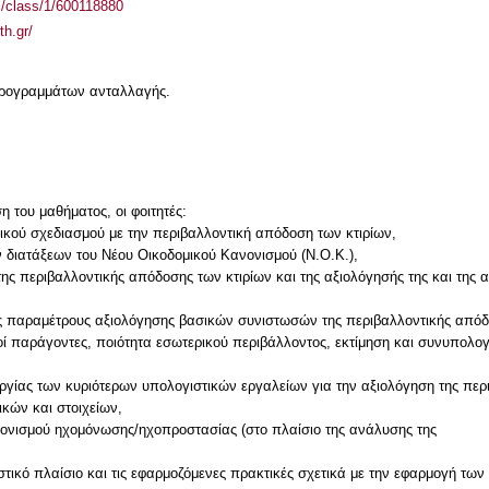
el/class/1/600118880
th.gr/
 προγραμμάτων ανταλλαγής.
η του μαθήματος, οι φοιτητές:
ικού σχεδιασμού με την περιβαλλοντική απόδοση των κτιρίων,
 διατάξεων του Νέου Οικοδομικού Κανονισμού (Ν.Ο.Κ.),
 της περιβαλλοντικής απόδοσης των κτιρίων και της αξιολόγησής της και της
τις παραμέτρους αξιολόγησης βασικών συνιστωσών της περιβαλλοντικής απόδ
ί παράγοντες, ποιότητα εσωτερικού περιβάλλοντος, εκτίμηση και συνυπολογι
υργίας των κυριότερων υπολογιστικών εργαλείων για την αξιολόγηση της περ
κών και στοιχείων,
νονισμού ηχομόνωσης/ηχοπροστασίας (στο πλαίσιο της ανάλυσης της
στικό πλαίσιο και τις εφαρμοζόμενες πρακτικές σχετικά με την εφαρμογή των