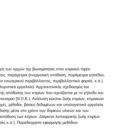
γή των αρχών της βιωσιμότητας στον κτιριακό τομέα.
σεις, παράμετροι (ενεργειακή απόδοση, παράμετροι γηπέδου,
τα εσωτερικού περιβάλλοντος, περιβαλλοντικά φορτία, κ.ά.)
λογιστικά εργαλεία). Αρχιτεκτονικός σχεδιασμός και
κής απόδοσης των κτιρίων που σχετίζονται με το γήπεδο του
ανονισμού (Ν.Ο.Κ.). Ανάλυση κύκλου ζωής κτιρίων, κτιριακών
ρχές, μέθοδοι, βάσεις δεδομένων και υπολογιστικά εργαλεία.
όδοσης μέσα στο χρόνο των δομικών υλικών και των
απόδοση των κτιρίων. Διάρκεια λειτουργικής ζωής κτιρίων
οράς κ.ά.). Παραδείγματα εφαρμογής μεθόδων