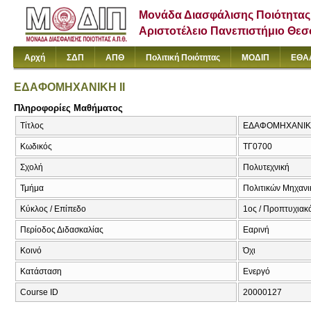
Μονάδα Διασφάλισης Ποιότητας
Αριστοτέλειο Πανεπιστήμιο Θε
Αρχή
ΣΔΠ
ΑΠΘ
Πολιτική Ποιότητας
ΜΟΔΙΠ
ΕΘΑ
ΕΔΑΦΟΜΗΧΑΝΙΚΗ ΙΙ
Πληροφορίες Μαθήματος
Τίτλος
ΕΔΑΦΟΜΗΧΑΝΙΚΗ ΙΙ
Κωδικός
ΤΓ0700
Σχολή
Πολυτεχνική
Τμήμα
Πολιτικών Μηχαν
Κύκλος / Επίπεδο
1ος / Προπτυχιακ
Περίοδος Διδασκαλίας
Εαρινή
Κοινό
Όχι
Κατάσταση
Ενεργό
Course ID
20000127