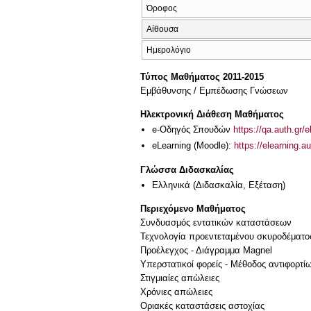
Όροφος
Αίθουσα
Ημερολόγιο
Τύπος Μαθήματος 2011-2015
Εμβάθυνσης / Εμπέδωσης Γνώσεων
Ηλεκτρονική Διάθεση Μαθήματος
e-Οδηγός Σπουδών
https://qa.auth.gr/
eLearning (Moodle):
https://elearning.
Γλώσσα Διδασκαλίας
Ελληνικά
(Διδασκαλία, Εξέταση)
Περιεχόμενο Μαθήματος
Συνδυασμός εντατικών καταστάσεων
Τεχνολογία προεντεταμένου σκυροδέματο
Προέλεγχος - Διάγραμμα Magnel
Υπερστατικοί φορείς - Μέθοδος αντιφορτί
Στιγμιαίες απώλειες
Χρόνιες απώλειες
Οριακές καταστάσεις αστοχίας