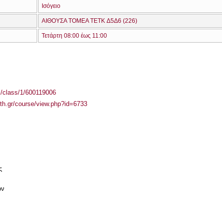
Ισόγειο
ΑΙΘΟΥΣΑ TOMEA TETK Δ5Δ6 (226)
Τετάρτη 08:00 έως 11:00
el/class/1/600119006
auth.gr/course/view.php?id=6733
ς
ων