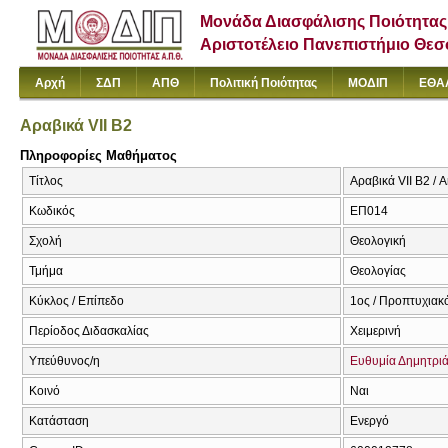
Μονάδα Διασφάλισης Ποιότητας
Αριστοτέλειο Πανεπιστήμιο Θε
Αρχή
ΣΔΠ
ΑΠΘ
Πολιτική Ποιότητας
ΜΟΔΙΠ
ΕΘΑ
Αραβικά VΙΙ Β2
Πληροφορίες Μαθήματος
Τίτλος
Αραβικά VΙΙ Β2 / A
Κωδικός
ΕΠ014
Σχολή
Θεολογική
Τμήμα
Θεολογίας
Κύκλος / Επίπεδο
1ος / Προπτυχιακ
Περίοδος Διδασκαλίας
Χειμερινή
Υπεύθυνος/η
Ευθυμία Δημητρι
Κοινό
Ναι
Κατάσταση
Ενεργό