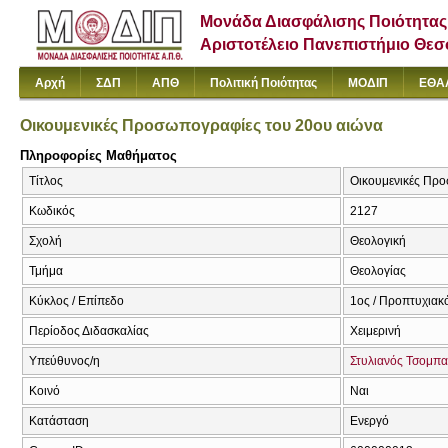
Μονάδα Διασφάλισης Ποιότητας
Αριστοτέλειο Πανεπιστήμιο Θε
Αρχή
ΣΔΠ
ΑΠΘ
Πολιτική Ποιότητας
ΜΟΔΙΠ
ΕΘΑ
Οικουμενικές Προσωπογραφίες του 20ου αιώνα
Πληροφορίες Μαθήματος
Τίτλος
Οικουμενικές Προσ
Κωδικός
2127
Σχολή
Θεολογική
Τμήμα
Θεολογίας
Κύκλος / Επίπεδο
1ος / Προπτυχιακ
Περίοδος Διδασκαλίας
Χειμερινή
Υπεύθυνος/η
Στυλιανός Τσομπα
Κοινό
Ναι
Κατάσταση
Ενεργό