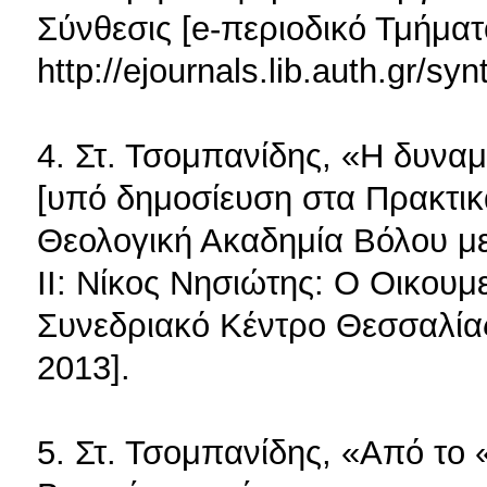
Σύνθεσις [e-περιοδικό Τμήμα
http://ejournals.lib.auth.gr/sy
4. Στ. Τσομπανίδης, «Η δυναμ
[υπό δημοσίευση στα Πρακτικ
Θεολογική Ακαδημία Βόλου μ
ΙΙ: Νίκος Νησιώτης: Ο Οικουμ
Συνεδριακό Κέντρο Θεσσαλίας
2013].
5. Στ. Τσομπανίδης, «Από τ