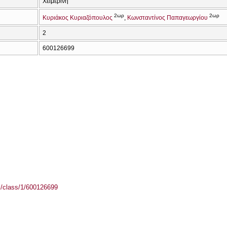
Χειμερινή
2ωρ
2ωρ
Κυριάκος Κυριαζόπουλος
Κωνσταντίνος Παπαγεωργίου
2
600126699
el/class/1/600126699