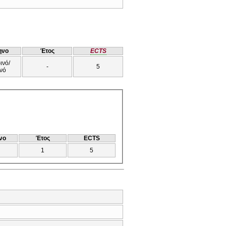
ηνο
Έτος
ECTS
ινό/
-
5
νό
νο
Έτος
ECTS
1
5