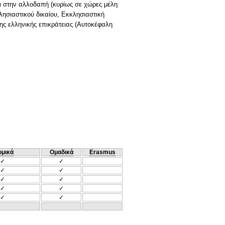
ι στην αλλοδαπή (κυρίως σε χώρες μέλη
ησιαστικού δικαίου, Εκκλησιαστική
ης ελληνικής επικράτειας (Αυτοκέφαλη
ομικά
Ομαδικά
Erasmus
✓
✓
✓
✓
✓
✓
✓
✓
✓
✓