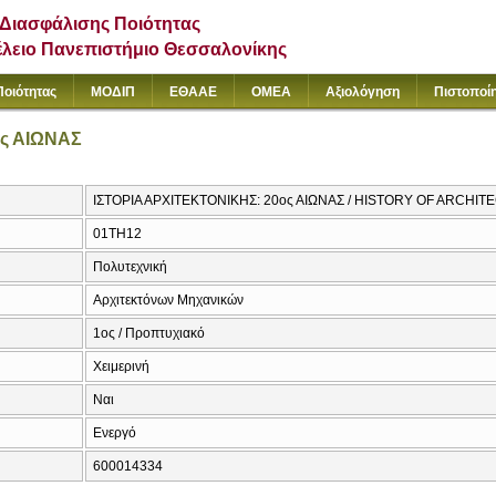
Διασφάλισης Ποιότητας
έλειο Πανεπιστήμιο Θεσσαλονίκης
Ποιότητας
ΜΟΔΙΠ
ΕΘΑΑΕ
ΟΜΕΑ
Αξιολόγηση
Πιστοποί
ος ΑΙΩΝΑΣ
ΙΣΤΟΡΙΑ ΑΡΧΙΤΕΚΤΟΝΙΚΗΣ: 20ος ΑΙΩΝΑΣ / HISTORY OF ARCHI
01TH12
Πολυτεχνική
Αρχιτεκτόνων Μηχανικών
1ος / Προπτυχιακό
Χειμερινή
Ναι
Ενεργό
600014334