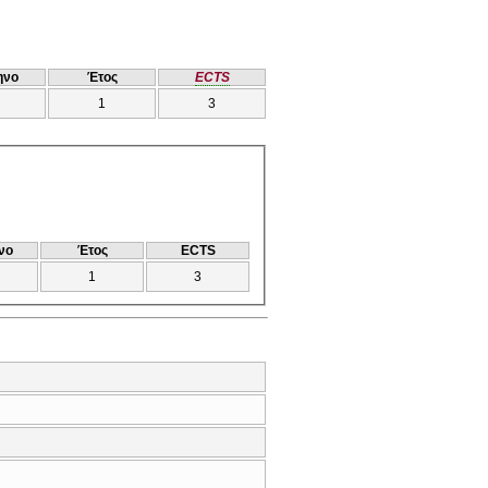
ηνο
Έτος
ECTS
1
3
νο
Έτος
ECTS
1
3