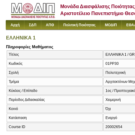
Μονάδα Διασφάλισης Ποιότητας
Αριστοτέλειο Πανεπιστήμιο Θε
Αρχή
ΣΔΠ
ΑΠΘ
Πολιτική Ποιότητας
ΜΟΔΙΠ
ΕΘΑ
ΕΛΛΗΝΙΚΑ 1
Πληροφορίες Μαθήματος
Τίτλος
ΕΛΛΗΝΙΚΑ 1 / 
Κωδικός
01PP30
Σχολή
Πολυτεχνική
Τμήμα
Αρχιτεκτόνων Μη
Κύκλος / Επίπεδο
1ος / Προπτυχιακ
Περίοδος Διδασκαλίας
Χειμερινή
Κοινό
Όχι
Κατάσταση
Ενεργό
Course ID
20002654