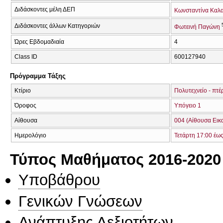
Διδάσκοντες μέλη ΔΕΠ
Κωνσταντίνα Καλ
Διδάσκοντες άλλων Κατηγοριών
Φωτεινή Παγώνη
Ώρες Εβδομαδιαία
4
Class ID
600127940
Πρόγραμμα Τάξης
Κτίριο
Πολυτεχνείο - πτέ
Όροφος
Υπόγειο 1
Αίθουσα
004 (Αίθουσα Εικ
Ημερολόγιο
Τετάρτη 17:00 έω
Τύπος Μαθήματος 2016-2020
Υποβάθρου
Γενικών Γνώσεων
Ανάπτυξης Δεξιοτήτων