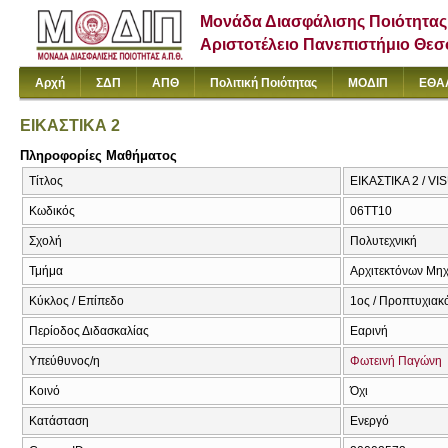
Μονάδα Διασφάλισης Ποιότητας
Αριστοτέλειο Πανεπιστήμιο Θε
Αρχή
ΣΔΠ
ΑΠΘ
Πολιτική Ποιότητας
ΜΟΔΙΠ
ΕΘΑ
ΕΙΚΑΣΤΙΚΑ 2
Πληροφορίες Μαθήματος
Τίτλος
ΕΙΚΑΣΤΙΚΑ 2 / VI
Κωδικός
06TT10
Σχολή
Πολυτεχνική
Τμήμα
Αρχιτεκτόνων Μη
Κύκλος / Επίπεδο
1ος / Προπτυχιακ
Περίοδος Διδασκαλίας
Εαρινή
Υπεύθυνος/η
Φωτεινή Παγώνη
Κοινό
Όχι
Κατάσταση
Ενεργό