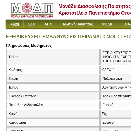
Μονάδα Διασφάλισης Ποιότητας
Αριστοτέλειο Πανεπιστήμιο Θε
Αρχή
ΣΔΠ
ΑΠΘ
Πολιτική Ποιότητας
ΜΟΔΙΠ
ΕΘΑ
ΕΞΕΙΔΙΚΕΥΣΕΙΣ ΕΜΒΑΘΥΝΣΕΙΣ ΠΕΙΡΑΜΑΤΙΣΜΟΙ: ΣΤΕ
Πληροφορίες Μαθήματος
ΕΞΕΙΔΙΚΕΥΣΕΙΣ 
Τίτλος
INSIGHTS, EXP
THE COUNTRYA
Κωδικός
08EX11
Σχολή
Πολυτεχνική
Τμήμα
Αρχιτεκτόνων Μη
Κύκλος / Επίπεδο
1ος / Προπτυχιακ
Περίοδος Διδασκαλίας
Εαρινή
Κοινό
Όχι
Κατάσταση
Ενεργό