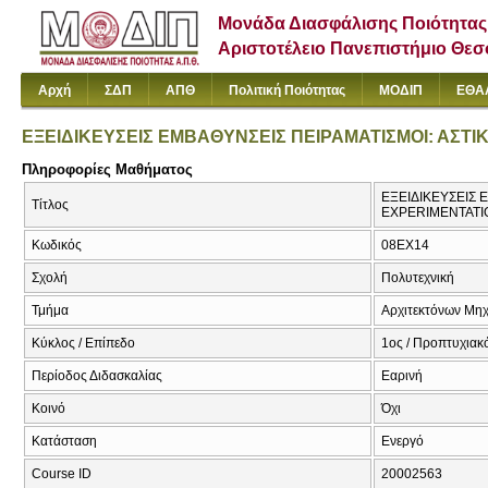
Μονάδα Διασφάλισης Ποιότητας
Αριστοτέλειο Πανεπιστήμιο Θε
Αρχή
ΣΔΠ
ΑΠΘ
Πολιτική Ποιότητας
ΜΟΔΙΠ
ΕΘΑ
ΕΞΕΙΔΙΚΕΥΣΕΙΣ ΕΜΒΑΘΥΝΣΕΙΣ ΠΕΙΡΑΜΑΤΙΣΜΟΙ: ΑΣΤΙ
Πληροφορίες Μαθήματος
ΕΞΕΙΔΙΚΕΥΣΕΙΣ 
Τίτλος
EXPERIMENTATI
Κωδικός
08EX14
Σχολή
Πολυτεχνική
Τμήμα
Αρχιτεκτόνων Μη
Κύκλος / Επίπεδο
1ος / Προπτυχιακ
Περίοδος Διδασκαλίας
Εαρινή
Κοινό
Όχι
Κατάσταση
Ενεργό
Course ID
20002563