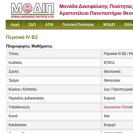
Μονάδα Διασφάλισης Ποιότητας
Αριστοτέλειο Πανεπιστήμιο Θε
Αρχή
ΣΔΠ
ΑΠΘ
Πολιτική Ποιότητας
ΜΟΔΙΠ
ΕΘΑ
Περσικά ΙV Β2
Πληροφορίες Μαθήματος
Τίτλος
Περσικά ΙV Β2 / P
Κωδικός
ΕΠ011
Σχολή
Θεολογική
Τμήμα
Θεολογίας
Κύκλος / Επίπεδο
1ος / Προπτυχιακ
Περίοδος Διδασκαλίας
Εαρινή
Υπεύθυνος/η
Χρυσούλα Παπαδ
Κοινό
Ναι
Κατάσταση
Ενεργό