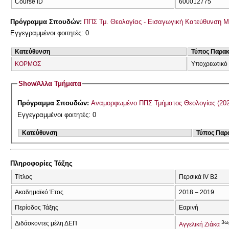
Course ID
600012775
Πρόγραμμα Σπουδών:
ΠΠΣ Τμ. Θεολογίας - Εισαγωγική Κατεύθυνση 
Εγγεγραμμένοι φοιτητές: 0
Κατεύθυνση
Τύπος Παρα
ΚΟΡΜΟΣ
Υποχρεωτικό 
Show
Άλλα Τμήματα
Πρόγραμμα Σπουδών:
Αναμορφωμένο ΠΠ
Εγγεγραμμένοι φοιτητές: 0
Κατεύθυνση
Τύπος Παρ
Πληροφορίες Τάξης
Τίτλος
Περσικά ΙV Β2
Ακαδημαϊκό Έτος
2018 – 2019
Περίοδος Τάξης
Εαρινή
3ω
Διδάσκοντες μέλη ΔΕΠ
Αγγελική Ζιάκα