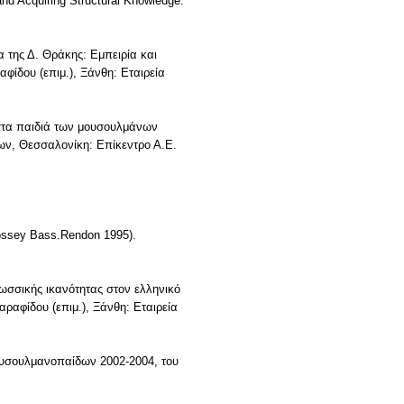
nd Acquiring Structural Knowledge.
 της Δ. Θράκης: Εμπειρία και
φίδου (επιμ.), Ξάνθη: Εταιρεία
 στα παιδιά των μουσουλμάνων
ων, Θεσσαλονίκη: Επίκεντρο Α.Ε.
Jossey Bass.Rendon 1995).
λωσσικής ικανότητας στον ελληνικό
ραφίδου (επιμ.), Ξάνθη: Εταιρεία
ουσουλμανοπαίδων 2002-2004, του