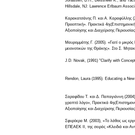
Jonassen, D.H., Beissneer K., and Yacc
Hillsdale, NJ: Lawrence Erlbaum Associ
Καρακατσάνης Π. και Α. Καραφύλλης (2
Προοπτική». Πρακτικά 4ηςΕπιστημονική
Αξιοποίησης και Διαχείρισης Περιουσίας
Μαυρομμάτης Γ. (2005). «Γιατί ο μικρ
μειονοτικών της Θράκης». Στο Σ. Μητα
J.D. Novak, (1991) "Clarify with Concep
Rendon, Laura (1995). Educating a Νew 
Σαραφίδου Τ. και Δ. Παπαγιάννη (2004)
γραπτό λόγο», Πρακτικά 4ηςΕπιστημονι
Αξιοποίησης και Διαχείρισης Περιουσία
Σφυρόερα Μ. (2003), «Το λάθος ως ερ
ΕΠΕΑΕΚ ΙΙ, της σειράς «Κλειδιά και Α