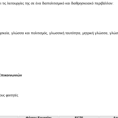
τις λειτουργίες της σε ένα διαπολιτισμικό και διαθρησκειακό περιβάλλον:
ησκεία, γλώσσα και πολιτισμός, γλωσσική ταυτότητα, μητρική γλώσσα, γλώ
Επικοινωνιών
ους φοιτητές
Φόρτος Εργασίας
ECTS
Ατ