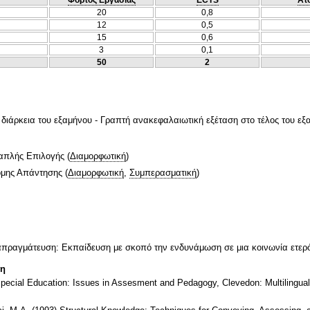
20
0,8
12
0,5
15
0,6
3
0,1
50
2
 διάρκεια του εξαμήνου - Γραπτή ανακεφαλαιωτική εξέταση στο τέλος του εξ
απλής Επιλογής
(
Διαμορφωτική
)
ομης Απάντησης
(
Διαμορφωτική
,
Συμπερασματική
)
ιαπραγμάτευση: Εκπαίδευση με σκοπό την ενδυνάμωση σε μια κοινωνία ετερό
τη
pecial Education: Issues in Assesment and Pedagogy, Clevedon: Multilingual