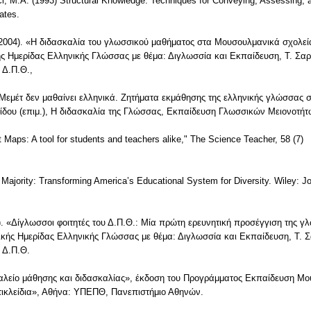
i, M.A. (1993) Structural Knowledge: Techniques for Conveying, Assessing, a
ates.
004). «Η διδασκαλία του γλωσσικού μαθήματος στα Μουσουλμανικά σχολεία
ς Ημερίδας Ελληνικής Γλώσσας με θέμα: Διγλωσσία και Εκπαίδευση, Τ. Σαρα
 Δ.Π.Θ.,
ός Μεμέτ δεν μαθαίνει ελληνικά. Ζητήματα εκμάθησης της ελληνικής γλώσσας
κίδου (επιμ.), Η διδασκαλία της Γλώσσας, Εκπαίδευση Γλωσσικών Μειονοτήτ
t Maps: A tool for students and teachers alike," The Science Teacher, 58 (7)
Majority: Transforming America’s Educational System for Diversity. Wiley: 
. «Δίγλωσσοι φοιτητές του Δ.Π.Θ.: Μία πρώτη ερευνητική προσέγγιση της γ
κής Ημερίδας Ελληνικής Γλώσσας με θέμα: Διγλωσσία και Εκπαίδευση, Τ. Σα
ς Δ.Π.Θ.
γαλείο μάθησης και διδασκαλίας», έκδοση του Προγράμματος Εκπαίδευση Μ
ντικλείδια», Αθήνα: ΥΠΕΠΘ, Πανεπιστήμιο Αθηνών.