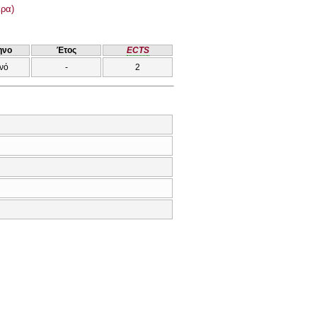
ρα)
ηνο
Έτος
ECTS
νό
-
2