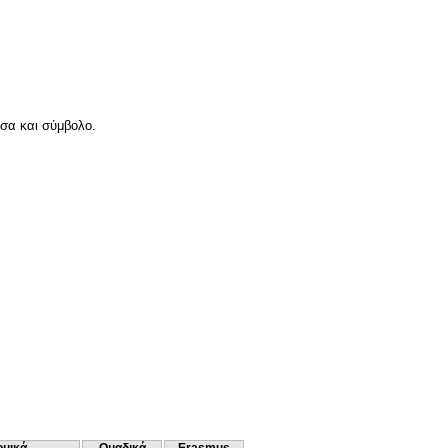
σσα και σύμβολο.
ομικά
Ομαδικά
Erasmus