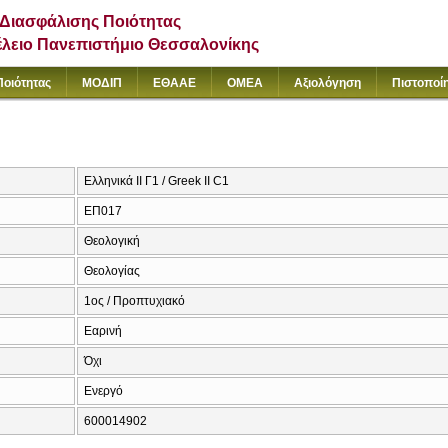
Διασφάλισης Ποιότητας
έλειο Πανεπιστήμιο Θεσσαλονίκης
Ποιότητας
ΜΟΔΙΠ
ΕΘΑΑΕ
ΟΜΕΑ
Αξιολόγηση
Πιστοποί
Ελληνικά ΙΙ Γ1 / Greek II C1
ΕΠ017
Θεολογική
Θεολογίας
1ος / Προπτυχιακό
Εαρινή
Όχι
Ενεργό
600014902