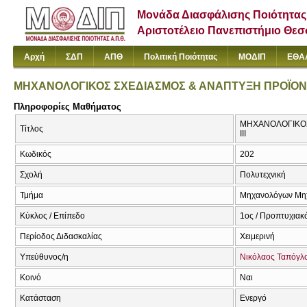
Μονάδα Διασφάλισης Ποιότητας
Αριστοτέλειο Πανεπιστήμιο Θε
Αρχή
ΣΔΠ
ΑΠΘ
Πολιτική Ποιότητας
ΜΟΔΙΠ
ΕΘΑ
ΜΗΧΑΝΟΛΟΓΙΚΟΣ ΣΧΕΔΙΑΣΜΟΣ & ΑΝΑΠΤΥΞΗ ΠΡΟΪΟΝΤΩ
Πληροφορίες Μαθήματος
ΜΗΧΑΝΟΛΟΓΙΚΟΣ 
Τίτλος
III
Κωδικός
202
Σχολή
Πολυτεχνική
Τμήμα
Μηχανολόγων Μη
Κύκλος / Επίπεδο
1ος / Προπτυχιακ
Περίοδος Διδασκαλίας
Χειμερινή
Υπεύθυνος/η
Νικόλαος Ταπόγλ
Κοινό
Ναι
Κατάσταση
Ενεργό