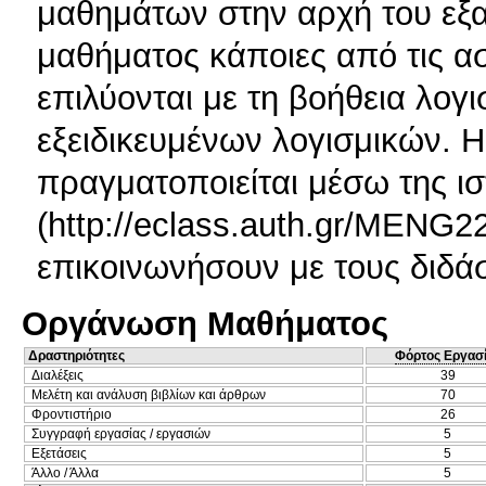
μαθημάτων στην αρχή του εξα
μαθήματος κάποιες από τις α
επιλύονται με τη βοήθεια λογ
εξειδικευμένων λογισμικών. Η
πραγματοποιείται μέσω της ι
(http://eclass.auth.gr/MENG2
επικοινωνήσουν με τους διδά
Οργάνωση Μαθήματος
Δραστηριότητες
Φόρτος Εργασ
Διαλέξεις
39
Μελέτη και ανάλυση βιβλίων και άρθρων
70
Φροντιστήριο
26
Συγγραφή εργασίας / εργασιών
5
Εξετάσεις
5
Άλλο / Άλλα
5