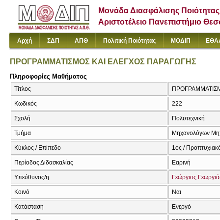
Μονάδα Διασφάλισης Ποιότητας
Αριστοτέλειο Πανεπιστήμιο Θε
Αρχή
ΣΔΠ
ΑΠΘ
Πολιτική Ποιότητας
ΜΟΔΙΠ
ΕΘΑ
ΠΡΟΓΡΑΜΜΑΤΙΣΜΟΣ ΚΑΙ ΕΛΕΓΧΟΣ ΠΑΡΑΓΩΓΗΣ
Πληροφορίες Μαθήματος
Τίτλος
ΠΡΟΓΡΑΜΜΑΤΙΣΜ
Κωδικός
222
Σχολή
Πολυτεχνική
Τμήμα
Μηχανολόγων Μη
Κύκλος / Επίπεδο
1ος / Προπτυχιακ
Περίοδος Διδασκαλίας
Εαρινή
Υπεύθυνος/η
Γεώργιος Γεωργι
Κοινό
Ναι
Κατάσταση
Ενεργό